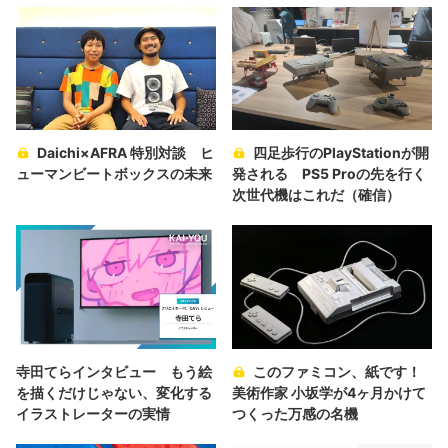
Daichi×AFRA 特別対談 ヒ
四足歩行のPlayStationが開
ューマンビートボックスの未来
発される PS5 Proの先を行く
次世代機はこれだ（確信）
寺田てらインタビュー もう絵
このファミコン、紙です！
を描くだけじゃない、変化する
美術作家 小坂学が4ヶ月かけて
イラストレーターの実情
つくった万感の名機