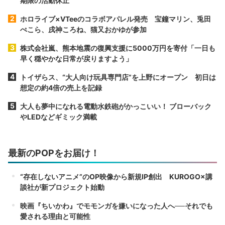
期限の活動休止
ホロライブ×VTeeのコラボアパレル発売 宝鐘マリン、兎田
ぺこら、戌神ころね、猫又おかゆが参加
株式会社嵐、熊本地震の復興支援に5000万円を寄付「一日も
早く穏やかな日常が戻りますよう」
トイザらス、“大人向け玩具専門店”を上野にオープン 初日は
想定の約4倍の売上を記録
大人も夢中になれる電動水鉄砲がかっこいい！ ブローバック
やLEDなどギミック満載
最新のPOPをお届け！
“存在しないアニメ”のOP映像から新規IP創出 KUROGO×講
談社が新プロジェクト始動
映画『ちいかわ』でモモンガを嫌いになった人へ──それでも
愛される理由と可能性