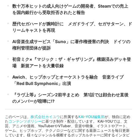
数十万本ヒットの成人向けゲームの開発者、Steamでの売上
を国内銀行から受取拒否されたと報告
歴代セガハードが腕時計に メガドライブ、セガサターン、ド
リームキャストを再現
AI音楽生成サービス「Suno」に著作権侵害の判決 ドイツの
権利管理団体が提訴
初音ミク×『マジック：ザ・ギャザリング』構築済みデッキ登
場 新規アートを大量収録
Awich、ヒップホップとオーケストラを融合 音楽ライブ
「Red Bull Symphonic」出演
『ラヴ上等』シーズン2前半まとめ 第1話では顔合わせ直後
のメンバーが喧嘩に⁉︎
このページは、
株式会社カイユウ
に所属する
KAI-YOU編集部
が、独自に定め
た
コンテンツポリシー
に基づき制作・配信しています。 KAI-YOUでは、文
芸、アニメや漫画、YouTuberやVTuber、音楽や映像、イラストやアート、
ゲーム、ヒップホップ、テクノロジーなどに関する最新ニュースを毎日更新
しています。様々なジャンルを横断するポップカルチャーに関するインタビ