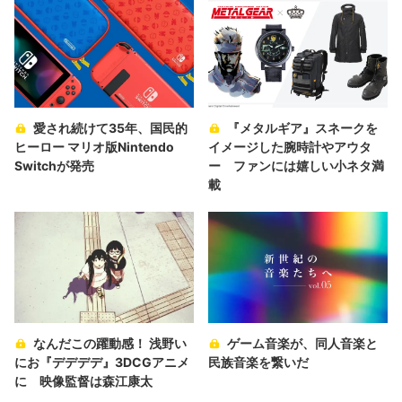
愛され続けて35年、国民的
『メタルギア』スネークを
ヒーロー マリオ版Nintendo
イメージした腕時計やアウタ
Switchが発売
ー ファンには嬉しい小ネタ満
載
なんだこの躍動感！ 浅野い
ゲーム音楽が、同人音楽と
にお『デデデデ』3DCGアニメ
民族音楽を繋いだ
に 映像監督は森江康太