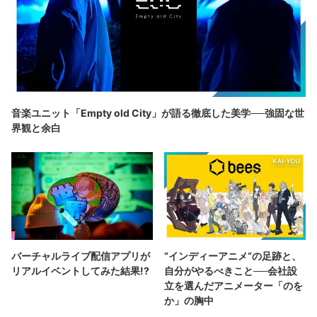
音楽ユニット「Empty old City」が語る徹底した美学──強固な世
界観と余白
バーチャルライブ配信アプリが
“インディーアニメ“の足跡と、
リアルイベントしてみた結果!?
自分がやるべきこと──会社設
立を選んだアニメーター「のを
か」の胸中