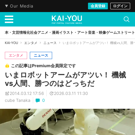
Our Media
会員登録
ログイン
本・文芸
情報化社会
アニメ・漫画
イラスト・アート
音楽・映像
ゲーム
ストリート
KAI-YOU
エンタメ
ニュース
いまロボットアームがアツい！ 機械vs人間、勝
エンタメ
ニュース
この記事はPremium会員限定です
いまロボットアームがアツい！ 機械
vs人間、勝つのはどっちだ
2014.03.12 17:56
2026.03.11 11:30
cube Tanaka
0