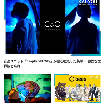
音楽ユニット「Empty old City」が語る徹底した美学──強固な世
界観と余白