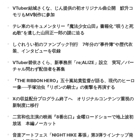
VTuber結城さくな、じん提供の初オリジナル曲公開 鮫升コ
モリもMV制作に参加
テレ東のモキュメンタリー『魔法少女山田』書籍化 “唄うと死
ぬ歌”を遺した山田正一郎の謎に迫る
しぐれうい初のファンブック刊行 7年分の“事件簿”や歴代衣
装、インタビューを収録
VTuber碧依さくら、新事務所「re;ALIZE」設立 実写／バー
チャル問わず配信者を募集
『THE RIBBON HERO』五十嵐祐貴監督が語る、現代のヒーロ
ー像──手塚治虫『リボンの騎士』の衝撃を再演する
Xの収益配分プログラム終了へ オリジナルコンテンツ重視の
新制度に移行
二宮和也主演の映画『8番出口』金曜ロードショーで地上波初
放送 本編ノーカット
音楽アートフェス「NIGHT HIKE 幕張」第3弾ラインナップ発