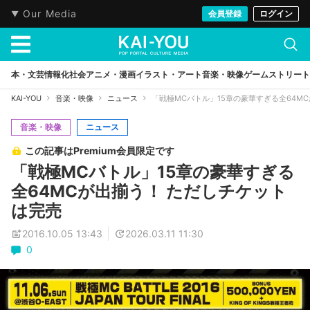
Our Media
会員登録
ログイン
本・文芸
情報化社会
アニメ・漫画
イラスト・アート
音楽・映像
ゲーム
ストリート
KAI-YOU
音楽・映像
ニュース
「戦極MCバトル」15章の豪華すぎる全64M
音楽・映像
ニュース
この記事はPremium会員限定です
「戦極MCバトル」15章の豪華すぎる
全64MCが出揃う！ ただしチケット
は完売
2016.10.05 13:43
2026.03.11 11:30
0