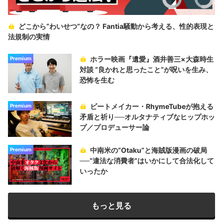
どこから“わいせつ”なの？ Fantia騒動から考える、性的表現と
法規制の実情
ホラー映画『遺愛』酒井善三×大森時生
Premium
対談 “良かれと思ったこと“が呪いを生み、
恐怖を生む
ビートメイカー・RhymeTubeが抱える
Premium
矛盾と祈り──オルタナティブなヒップホッ
プ／プロデューサー論
中南米の“Otaku”と海賊版漫画の破局
Premium
──“違法な消費者”はいかにして合法化して
いったか
もっと見る