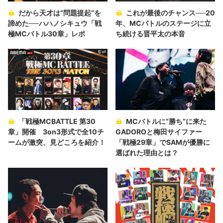
だから天才は“問題提起“を
これが最後のチャンス──20
諦めた──ハハノシキュウ「戦
年、MCバトルのステージに立
極MCバトル30章」レポ
ち続ける晋平太の本音
「戦極MCBATTLE 第30
MCバトルに“勝ち”に来た
章」開催 3on3形式で全10チ
GADOROと梅田サイファー
ームが激突、見どころを紹介！
「戦極29章」でSAMが優勝に
選ばれた理由とは？