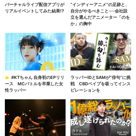
バーチャルライブ配信アプリが
“インディーアニメ“の足跡と、
リアルイベントしてみた結果!?
自分がやるべきこと──会社設
立を選んだアニメーター「のを
か」の胸中
#KTちゃん 自身初のEPリリ
ラッパーIDとSAMが“俳句”に挑
ース MCバトルを卒業した女
戦 CBDベイプを吸ってインス
性ラッパー
ピレーションを