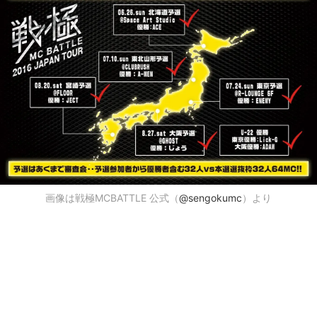
画像は戦極MCBATTLE 公式（
@sengokumc
）より