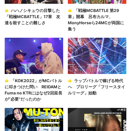
ハハノシキュウの目撃した
「戦極MCBATTLE 第29
「戦極MCBATTLE」17章 友
章」開幕 呂布カルマ、
達を殺すことの難しさ
MonyHorseら24MCが両国に
集う
「KOK2022」がMCバトル
ラップバトルで稼げる時代
に叩きつけた問い REIDAMと
へ プロリーグ「フリースタイ
Fuma no KTRにはなぜ2回延長
ルリーグ」始動
が“必要”だったのか