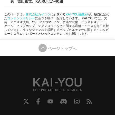
表 吉田夜世、KAIRUIほか40組
このページは、
株式会社カイユウ
に所属する
KAI-YOU編集部
が、独自に定め
た
コンテンツポリシー
に基づき制作・配信しています。 KAI-YOUでは、文
芸、アニメや漫画、YouTuberやVTuber、音楽や映像、イラストやアート、
ゲーム、ヒップホップ、テクノロジーなどに関する最新ニュースを毎日更新
しています。様々なジャンルを横断するポップカルチャーに関するインタビ
ューやコラム、レポートといったコンテンツをお届けします。
ページトップへ