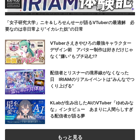
「女子研究大学」ニキ＆しろせんせーが語るVTuberの最適解 必
要なのは非日常より“イカレた奴”の日常
VTuberさえきやひろの最強キャラクター
デザイン術 アバター制作は好きだけじゃ
なく“嫌い”もブチ込む!?
配信者とリスナーの境界線がなくなった
日 IRIAMのリアルイベントは“みんなでつ
くり上げる”
KLabが生み出したAIのVTuber「ゆめみな
な」インタビュー あまりに人間らしすぎ
る配信者が語る夢
もっと見る