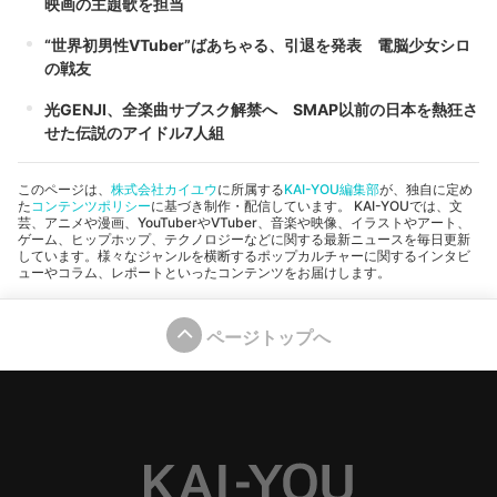
映画の主題歌を担当
“世界初男性VTuber”ばあちゃる、引退を発表 電脳少女シロ
の戦友
光GENJI、全楽曲サブスク解禁へ SMAP以前の日本を熱狂さ
せた伝説のアイドル7人組
このページは、
株式会社カイユウ
に所属する
KAI-YOU編集部
が、独自に定め
た
コンテンツポリシー
に基づき制作・配信しています。 KAI-YOUでは、文
芸、アニメや漫画、YouTuberやVTuber、音楽や映像、イラストやアート、
ゲーム、ヒップホップ、テクノロジーなどに関する最新ニュースを毎日更新
しています。様々なジャンルを横断するポップカルチャーに関するインタビ
ューやコラム、レポートといったコンテンツをお届けします。
ページトップへ