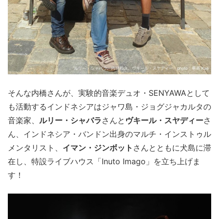
そんな内橋さんが、実験的音楽デュオ・SENYAWAとして
も活動するインドネシアはジャワ島・ジョグジャカルタの
音楽家、
ルリー・シャバラ
さんと
ヴキール・スヤディー
さ
ん、インドネシア・バンドン出身のマルチ・インストゥル
メンタリスト、
イマン・ジンボット
さんとともに犬島に滞
在し、特設ライブハウス「Inuto Imago」を立ち上げま
す！