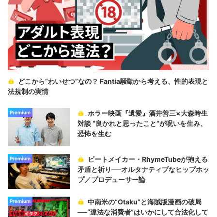
どこから“わいせつ”なの？ Fantia騒動から考える、性的表現と
法規制の実情
ホラー映画『遺愛』酒井善三×大森時生
Premium
対談 “良かれと思ったこと“が呪いを生み、
恐怖を生む
ビートメイカー・RhymeTubeが抱える
Premium
矛盾と祈り──オルタナティブなヒップホッ
プ／プロデューサー論
中南米の“Otaku”と海賊版漫画の破局
Premium
──“違法な消費者”はいかにして合法化して