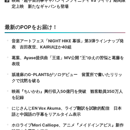
映画『超宇宙刑事ギャバン インフィニティ VS ライヤ』期間限
定上映 新たなギャバンも登場
最新のPOPをお届け！
音楽アートフェス「NIGHT HIKE 幕張」第3弾ラインナップ発
表 吉田夜世、KAIRUIほか40組
葛葉、Ayase提供曲「王道」MV公開 “王”ゆえの苦悩と葛藤を
表現
舐達麻のG-PLANTSがソロデビュー 留置所で書いたリリッ
クで沈黙を破る
映画『ちいかわ』興行収入50億円を突破 観客動員350万人
を記録
にじさんじEN Vox Akuma、ライブ翻訳を試験的配信 日本
語と中国語の字幕をリアルタイム表示
ホロライブMori Calliope、アニメ『メイドインアビス』新作