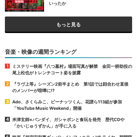
いったか
もっと見る
音楽・映像の週間ランキング
ミステリー映画『八つ墓村』場面写真が解禁 金田一耕助役の
尾上松也がトレンチコート姿を披露
『ラヴ上等』シーズン2前半まとめ 第1話では顔合わせ直後
のメンバーが喧嘩に⁉︎
Ado、さくらみこ、ピーナッツくん、花譜ら113組が参加
「YouTube Music Weekend」開催
米津玄師×バンダイ、ガシャポンと食玩を発売 歴代CDや
「かいじゅうずかん」が手に入る