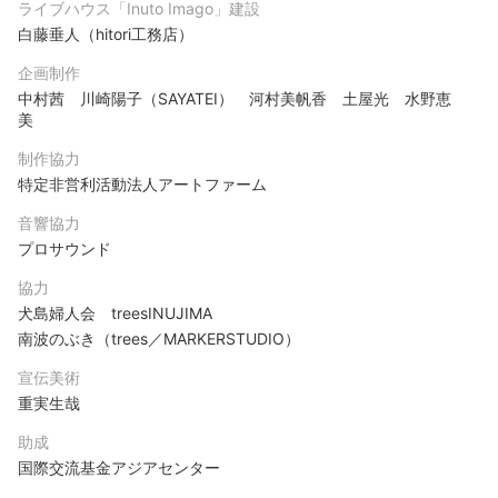
ライブハウス「Inuto Imago」建設
白藤垂人（hitori工務店）
企画制作
中村茜 川崎陽子（SAYATEI） 河村美帆香 土屋光 水野恵
美
制作協力
特定非営利活動法人アートファーム
音響協力
プロサウンド
協力
犬島婦人会 treesINUJIMA
南波のぶき（trees／MARKERSTUDIO）
宣伝美術
重実生哉
助成
国際交流基金アジアセンター