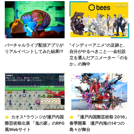
バーチャルライブ配信アプリが
“インディーアニメ“の足跡と、
リアルイベントしてみた結果!?
自分がやるべきこと──会社設
立を選んだアニメーター「のを
か」の胸中
カオス*ラウンジが瀬戸内国
「瀬戸内国際芸術祭 2016」
際芸術祭出展 「鬼の家」のRPG
春季開幕 瀬戸内海の14つの
風Webサイト
島々が舞台