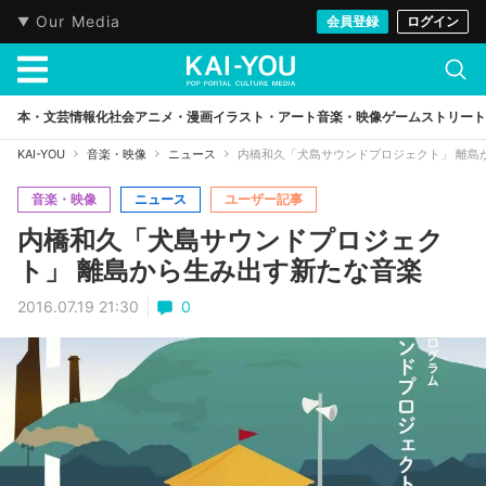
Our Media
会員登録
ログイン
本・文芸
情報化社会
アニメ・漫画
イラスト・アート
音楽・映像
ゲーム
ストリート
KAI-YOU
音楽・映像
ニュース
内橋和久「犬島サウンドプロジェクト」 離島
音楽・映像
ニュース
ユーザー記事
内橋和久「犬島サウンドプロジェク
ト」 離島から生み出す新たな音楽
2016.07.19 21:30
0