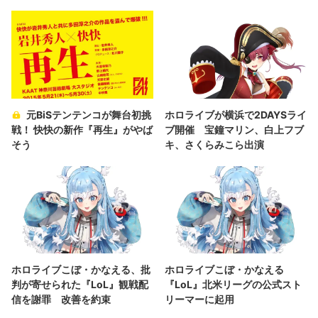
元BiSテンテンコが舞台初挑
ホロライブが横浜で2DAYSライ
戦！ 快快の新作『再生』がやば
ブ開催 宝鐘マリン、白上フブ
そう
キ、さくらみこら出演
ホロライブこぼ・かなえる、批
ホロライブこぼ・かなえる
判が寄せられた『LoL』観戦配
『LoL』北米リーグの公式スト
信を謝罪 改善を約束
リーマーに起用