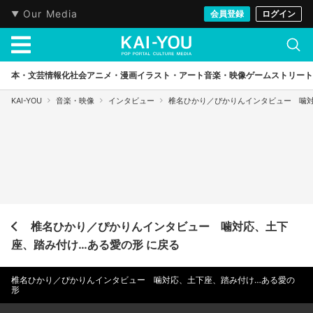
Our Media
会員登録
ログイン
本・文芸
情報化社会
アニメ・漫画
イラスト・アート
音楽・映像
ゲーム
ストリート
KAI-YOU
音楽・映像
インタビュー
椎名ひかり／ぴかりんインタビュー 噛
椎名ひかり／ぴかりんインタビュー 噛対応、土下
座、踏み付け…ある愛の形 に戻る
椎名ひかり／ぴかりんインタビュー 噛対応、土下座、踏み付け…ある愛の
形