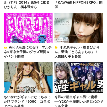
ル（TIF）2014」第5弾に椎名
「KAWAii!! NiPPON EXPO」開
ぴかりん、橋本環奈ら
催
And Aも波になる!? マルチ
オタ系ギャル・椎名ぴかり
ネ×東京女子流のグッズ展開＆
ん、新曲「とろあまちゅ」！
イベント開催
人気踊り手も参加
ちいかわがギャルになっちゃっ
令和の“新生ギャル男”に密着
た⁉︎ ブランド「9090」コラボ
──Y2Kから華開いた新世代のギ
アパレル発売
ャル文化