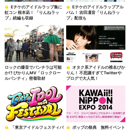
Eチケのアイドルラップ集に
Eチケのアイドルラップアル
虹コン 根本凪！ 「りんねラッ
バム！ 吉田凜音「りんねラッ
プ」続編も収録
プ」配信も
ロックの爆音でパンチラは可能
オタク系アイドルの椎名ぴか
か!? ぴかりんMV「ロックロー
りん！ 不思議すぎてTwitterや
ルパンティ」密着取材
ブログで大人気！
「東京アイドルフェスティバ
ポップの祭典 無料イベント