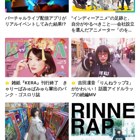
バーチャルライブ配信アプリが
“インディーアニメ“の足跡と、
リアルイベントしてみた結果!?
自分がやるべきこと──会社設立
を選んだアニメーター「のを
か」の胸中
雑紙『KERA』刊行終了 き
吉田凜音「りんねラップ2」
ゃりーぱみゅぱみゅら輩出のパ
がかわいい！ 話題アイドルラッ
ンク・ゴスロリ誌
プの続編MV