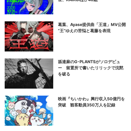
葛葉、Ayase提供曲「王道」MV公開
“王”ゆえの苦悩と葛藤を表現
舐達麻のG-PLANTSがソロデビュ
ー 留置所で書いたリリックで沈黙
を破る
映画『ちいかわ』興行収入50億円を
突破 観客動員350万人を記録