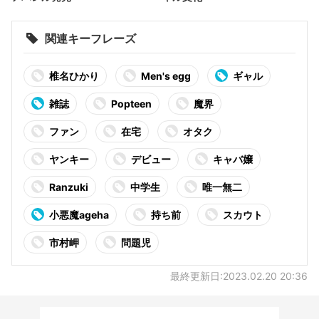
関連キーフレーズ
椎名ひかり
Men's egg
ギャル
雑誌
Popteen
魔界
ファン
在宅
オタク
ヤンキー
デビュー
キャバ嬢
Ranzuki
中学生
唯一無二
小悪魔ageha
持ち前
スカウト
市村岬
問題児
最終更新日:2023.02.20 20:36