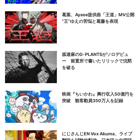
葛葉、Ayase提供曲「王道」MV公開
“王”ゆえの苦悩と葛藤を表現
舐達麻のG-PLANTSがソロデビュ
ー 留置所で書いたリリックで沈黙
を破る
映画『ちいかわ』興行収入50億円を
突破 観客動員350万人を記録
にじさんじEN Vox Akuma、ライブ