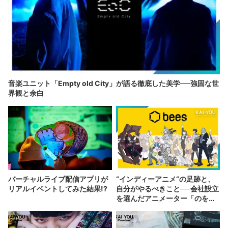
音楽ユニット「Empty old City」が語る徹底した美学──強固な世
界観と余白
バーチャルライブ配信アプリが
“インディーアニメ“の足跡と、
リアルイベントしてみた結果!?
自分がやるべきこと──会社設立
を選んだアニメーター「のを
か」の胸中