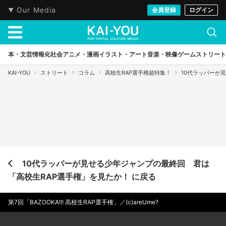
Our Media
会員登録
ログイン
本・文芸
情報化社会
アニメ・漫画
イラスト・アート
音楽・映像
ゲーム
ストリート
KAI-YOU
ストリート
コラム
高校生RAP選手権超特集！
10代ラッパーが
10代ラッパーが見せる少年ジャンプの最終回 君は
「高校生RAP選手権」を見たか！ に戻る
第7回「BAZOOKA!!! 高校生RAP選手権」／(c)areUme?