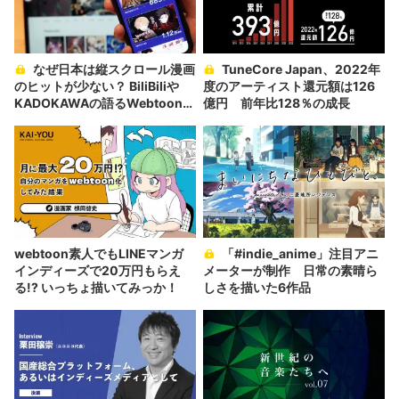
なぜ日本は縦スクロール漫画
TuneCore Japan、2022年
のヒットが少ない？ BiliBiliや
度のアーティスト還元額は126
KADOKAWAの語るWebtoonの
億円 前年比128％の成長
現在
webtoon素人でもLINEマンガ
「#indie_anime」注目アニ
インディーズで20万円もらえ
メーターが制作 日常の素晴ら
る!? いっちょ描いてみっか！
しさを描いた6作品