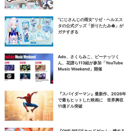
“にじさんじの雨女”リゼ・ヘルエス
タの公式グッズ「折りたたみ傘」が
ガチすぎる
Ado、さくらみこ、ピーナッツく
ん、花譜ら113組が参加「YouTube
Music Weekend」開催
『スパイダーマン』最新作、2026年
で最もヒットした映画に 世界興収
11億ドル突破
『ONE PIECEカードゲーム』擁する