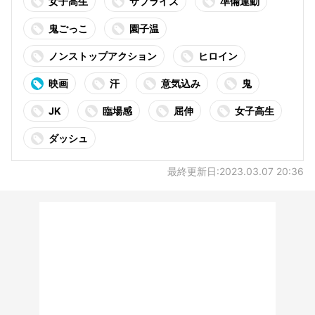
女子高生
サプライズ
準備運動
鬼ごっこ
園子温
ノンストップアクション
ヒロイン
映画
汗
意気込み
鬼
JK
臨場感
屈伸
女子高生
ダッシュ
最終更新日:2023.03.07 20:36