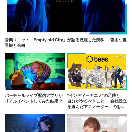
音楽ユニット「Empty old City」が語る徹底した美学──強固な世
界観と余白
バーチャルライブ配信アプリが
“インディーアニメ“の足跡と、
リアルイベントしてみた結果!?
自分がやるべきこと──会社設立
を選んだアニメーター「のを
か」の胸中