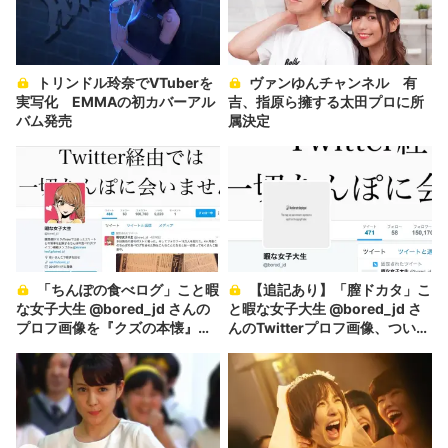
トリンドル玲奈でVTuberを
ヴァンゆんチャンネル 有
実写化 EMMAの初カバーアル
吉、指原ら擁する太田プロに所
バム発売
属決定
「ちんぽの食べログ」こと暇
【追記あり】「膣ドカタ」こ
な女子大生 @bored_jd さんの
と暇な女子大生 @bored_jd さ
プロフ画像を『クズの本懐』作
んのTwitterプロフ画像、ついに
者が描く急展開
消される