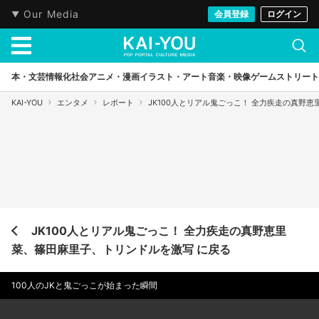
Our Media
会員登録
ログイン
本・文芸
情報化社会
アニメ・漫画
イラスト・アート
音楽・映像
ゲーム
ストリート
KAI-YOU
エンタメ
レポート
JK100人とリアル鬼ごっこ！ 全力疾走の真野
JK100人とリアル鬼ごっこ！ 全力疾走の真野恵里
菜、篠田麻里子、トリンドルを激写 に戻る
100人のJKと鬼ごっこが始まった瞬間