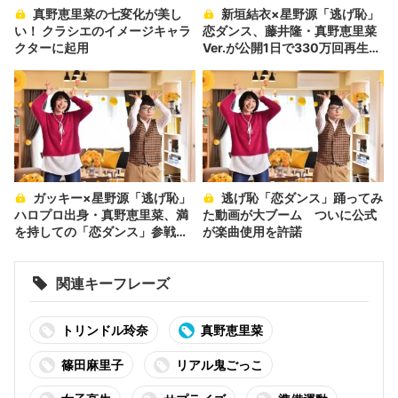
真野恵里菜の七変化が美し
新垣結衣×星野源「逃げ恥」
い！ クラシエのイメージキャラ
恋ダンス、藤井隆・真野恵里菜
クターに起用
Ver.が公開1日で330万回再生突
破！「藤井隆のキレが半端な
い」「真野ちゃんもさすが」
ガッキー×星野源「逃げ恥」
逃げ恥「恋ダンス」踊ってみ
ハロプロ出身・真野恵里菜、満
た動画が大ブーム ついに公式
を持しての「恋ダンス」参戦に
が楽曲使用を許諾
「想像を超えてきました」。藤
井隆、成田凌、山賀琴子らも参
加
関連キーフレーズ
トリンドル玲奈
真野恵里菜
篠田麻里子
リアル鬼ごっこ