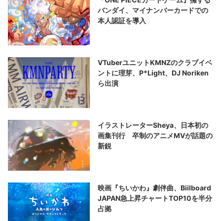
バンダイ、マイナンバーカードでの
本人認証を導入
VTuberユニットKMNZのクラブイベ
ントに理芽、P*Light、DJ Noriken
ら出演
イラストレーターSheya、日本初の
画集刊行 卒制のアニメMVが話題の
新鋭
映画『ちいかわ』劇伴曲、Biilboard
JAPAN急上昇チャートTOP10を半分
占拠