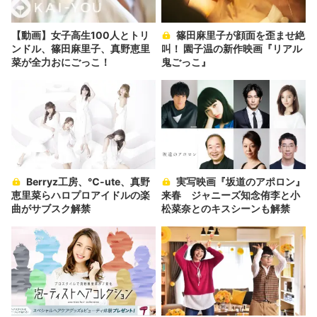
【動画】女子高生100人とトリ
篠田麻里子が顔面を歪ませ絶
ンドル、篠田麻里子、真野恵里
叫！ 園子温の新作映画『リアル
菜が全力おにごっこ！
鬼ごっこ』
Berryz工房、℃-ute、真野
実写映画『坂道のアポロン』
恵里菜らハロプロアイドルの楽
来春 ジャニーズ知念侑李と小
曲がサブスク解禁
松菜奈とのキスシーンも解禁