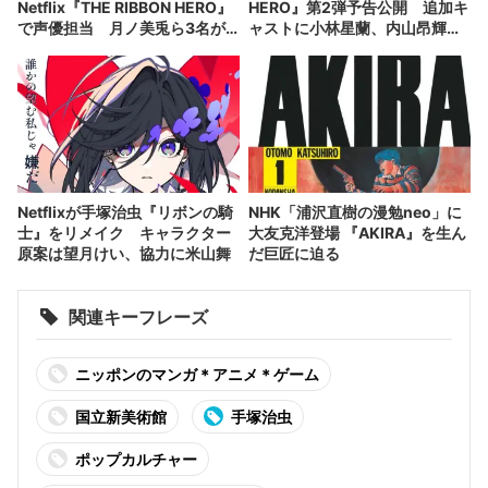
Netflix『THE RIBBON HERO』
HERO』第2弾予告公開 追加キ
で声優担当 月ノ美兎ら3名が
ャストに小林星蘭、内山昂輝、
出演
新谷真弓
Netflixが手塚治虫『リボンの騎
NHK「浦沢直樹の漫勉neo」に
士』をリメイク キャラクター
大友克洋登場 『AKIRA』を生ん
原案は望月けい、協力に米山舞
だ巨匠に迫る
関連キーフレーズ
ニッポンのマンガ＊アニメ＊ゲーム
国立新美術館
手塚治虫
ポップカルチャー