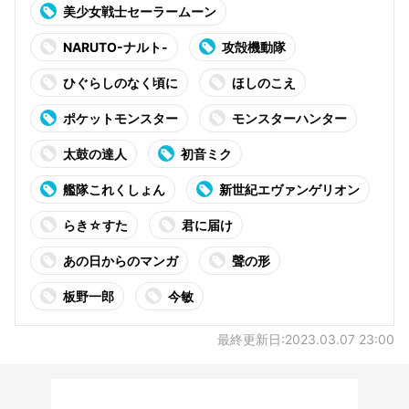
美少女戦士セーラームーン
NARUTO-ナルト-
攻殻機動隊
ひぐらしのなく頃に
ほしのこえ
ポケットモンスター
モンスターハンター
太鼓の達人
初音ミク
艦隊これくしょん
新世紀エヴァンゲリオン
らき☆すた
君に届け
あの日からのマンガ
聲の形
板野一郎
今敏
最終更新日:2023.03.07 23:00