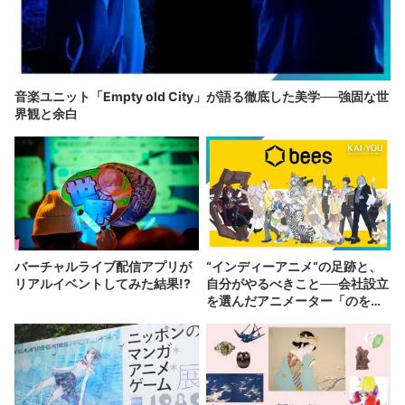
音楽ユニット「Empty old City」が語る徹底した美学──強固な世
界観と余白
バーチャルライブ配信アプリが
“インディーアニメ“の足跡と、
リアルイベントしてみた結果!?
自分がやるべきこと──会社設立
を選んだアニメーター「のを
か」の胸中