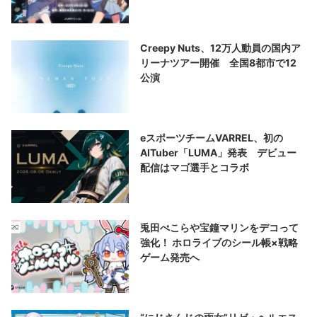
Creepy Nuts、12万人動員の国内ア
リーナツアー開催 全国8都市で12
公演
eスポーツチームVARREL、初の
AITuber「LUMA」発表 デビュー
配信はマゴ選手とコラボ
兎田ぺこらや宝鐘マリンをデコって
強化！ ホロライブのシール帳×戦略
ゲーム発売へ