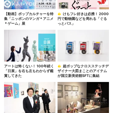
【動画】ポップカルチャーを特
けもフレ好きは必携！ 2000
集「ニッポンのマンガ＊アニメ
円で動物園などを周れる「ぐる
＊ゲーム」展
っとパス」
アートは怖くない！ 100年続く
超ポップなクロスステッチデ
「日展」を右も左もわからず鑑
ザイナー大図まことのアイテム
賞してきた
が国立新美術館SFTに集結