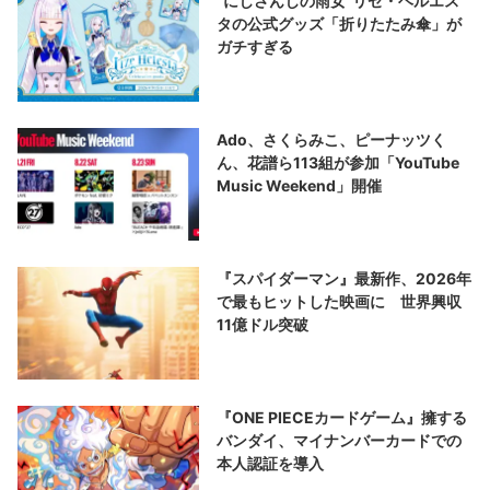
“にじさんじの雨女”リゼ・ヘルエス
タの公式グッズ「折りたたみ傘」が
ガチすぎる
Ado、さくらみこ、ピーナッツく
ん、花譜ら113組が参加「YouTube
Music Weekend」開催
『スパイダーマン』最新作、2026年
で最もヒットした映画に 世界興収
11億ドル突破
『ONE PIECEカードゲーム』擁する
バンダイ、マイナンバーカードでの
本人認証を導入