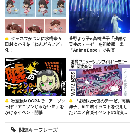
グッスマがついに水樹奈々・
菅野よう子×高橋洋子「残酷な
田村ゆかりを「ねんどろいど」
天使のテーゼ」を初披露 米
化！
「Anime Expo」で共演
秋葉原MOGRAで「アニソン
「残酷な天使のテーゼ」高橋
っぽいアニソンじゃない曲」を
洋子、AI生成イラストを使用し
かけるイベント開催
たアニメ音楽イベントの出演を
辞退
関連キーフレーズ