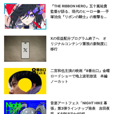
『THE RIBBON HERO』五十嵐祐貴
監督が語る、現代のヒーロー像──手
塚治虫『リボンの騎士』の衝撃を再
演する
Xの収益配分プログラム終了へ オ
リジナルコンテンツ重視の新制度に
移行
二宮和也主演の映画『8番出口』金曜
ロードショーで地上波初放送 本編
ノーカット
音楽アートフェス「NIGHT HIKE 幕
張」第3弾ラインナップ発表 吉田夜
世、KAIRUIほか40組