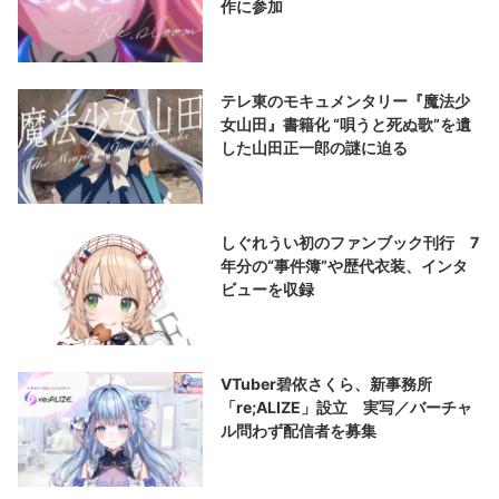
作に参加
テレ東のモキュメンタリー『魔法少
女山田』書籍化 “唄うと死ぬ歌”を遺
した山田正一郎の謎に迫る
しぐれうい初のファンブック刊行 7
年分の“事件簿”や歴代衣装、インタ
ビューを収録
VTuber碧依さくら、新事務所
「re;ALIZE」設立 実写／バーチャ
ル問わず配信者を募集