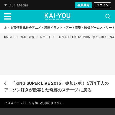
Our Media
会員登録
ログイン
本・文芸
情報化社会
アニメ・漫画
イラスト・アート
音楽・映像
ゲーム
ストリート
KAI-YOU
音楽・映像
レポート
「KING SUPER LIVE 2015」参加レポ
「KING SUPER LIVE 2015」参加レポ！ 5万4千人の
アニソン好きが歓喜した奇跡のステージ に戻る
ソロステージのトリを飾った水樹奈々さん