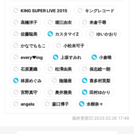
KING SUPER LIVE 2015
キングレコード
高橋洋子
堀江由衣
米倉千尋
佐藤聡美
カスタマイZ
ゆいかおり
かなでももこ
小松未可子
every♥ing
上坂すみれ
小倉唯
石原夏織
松澤由美
保志総一朗
林原めぐみ
陰陽座
喜多村英梨
宮野真守
奥井雅美
田村ゆかり
angela
森口博子
水樹奈々
最終更新日:2023.02.26 17:48