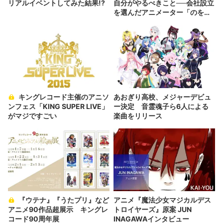
リアルイベントしてみた結果!?
自分がやるべきこと──会社設立
を選んだアニメーター「のを
か」の胸中
キングレコード主催のアニソ
あおぎり高校、メジャーデビュ
ンフェス「KING SUPER LIVE」
ー決定 音霊魂子ら6人による
がマジですごい
楽曲をリリース
『ウテナ』『うたプリ』など
アニメ『魔法少女マジカルデス
アニメ90作品超展示 キングレ
トロイヤーズ』原案 JUN
コード90周年展
INAGAWAインタビュー