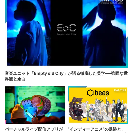
音楽ユニット「Empty old City」が語る徹底した美学──強固な世
界観と余白
バーチャルライブ配信アプリが
“インディーアニメ“の足跡と、