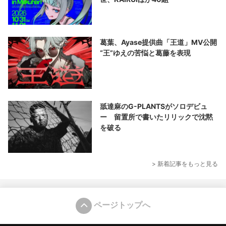
葛葉、Ayase提供曲「王道」MV公開
“王”ゆえの苦悩と葛藤を表現
舐達麻のG-PLANTSがソロデビュ
ー 留置所で書いたリリックで沈黙
を破る
> 新着記事をもっと見る
ページトップへ