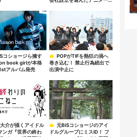
?
会社設立を選んだアニメー
ター「のをか」の胸中
POPがTIFを熱狂の渦へ
on book girlが本格
巻き込む！ 禁止行為続出で
1stアルバム発売
出演中止に
元BiSコショージのアイ
マンガ『世界の終わ
ドルグループにミスiD！ フ