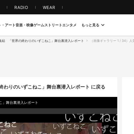
S
RADIO
WEAR
ト・アート
音楽・映像
ゲーム
ストリート
エンタメ
もっと見る
集結 「世界の終わりのいずこねこ」舞台裏潜入レポート
（画像ギャラリー 1 / 34）人
終わりのいずこねこ」舞台裏潜入レポート に戻る
こ」舞台裏潜入レポート