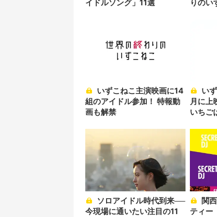
イドルソング」11選
りのい
いずこねこ主演映画に14
いずこねこ主演映画、10
組のアイドル参加！ 特報動
月に上
画も解禁
いちご
ソロアイドル時代到来──
関西最大のサブカルパー
今現場に通いたい注目の11
ティー「