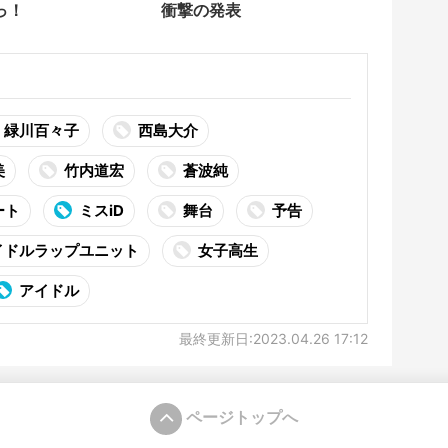
っ！
衝撃の発表
緑川百々子
西島大介
美
竹内道宏
蒼波純
ート
ミスiD
舞台
予告
イドルラップユニット
女子高生
アイドル
最終更新日:2023.04.26 17:12
ページトップへ