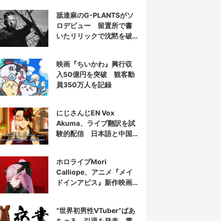
舐達麻のG-PLANTSがソ
ロデビュー 留置所で書
いたリリックで沈黙を破
る
映画『ちいかわ』興行収
入50億円を突破 観客動
員350万人を記録
にじさんじEN Vox
Akuma、ライブ翻訳を試
験的配信 日本語と中国
語の字幕をリアルタイム
表示
ホロライブMori
Calliope、アニメ『メイ
ドインアビス』新作映画
の主題歌を担当
“世界初男性VTuber”ばあ
ちゃる、引退を発表 電