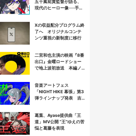
五十嵐祐貴監督が語る、
現代のヒーロー像──手塚
治虫『リボンの騎士』の
衝撃を再演する
Xの収益配分プログラム終
了へ オリジナルコンテ
ンツ重視の新制度に移行
二宮和也主演の映画『8番
出口』金曜ロードショー
で地上波初放送 本編ノ
ーカット
音楽アートフェス
「NIGHT HIKE 幕張」第3
弾ラインナップ発表 吉
田夜世、KAIRUIほか40組
葛葉、Ayase提供曲「王
道」MV公開 “王”ゆえの苦
悩と葛藤を表現