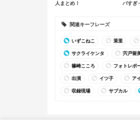
人まとめ！
バすぎ
関連キーフレーズ
いずこねこ
茉里
サクライケンタ
宍戸留
篠崎こころ
フォトレポ
出演
イツ子
ア
収録現場
サブカル