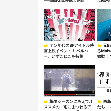
──強固な世界観と余白
た結果!
テン年代のSFアイドル映
元BiSコショージら擁す
画上映イベント！ ベルハ
るMais
ー、いずこねこを特集
始動！ 
梅雨シーズンにあえてオ
西島大介が描くアイドル
ススメの「雨にまつわるア
たち 