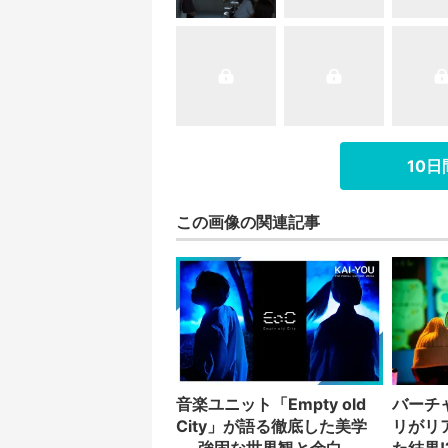
10
この画像の関連記事
音楽ユニット「Empty old
バーチ
City」が語る徹底した美学
リがリ