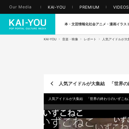
Our Media
KAI-YOU
PREMIUM
VIDEO
本・文芸
情報化社会
アニメ・漫画
イラス
KAI-YOU
音楽・映像
レポート
人気アイドルが大
人気アイドルが大集結 「世界の
人気アイドルが大集結 「世界の終わりのいずこね