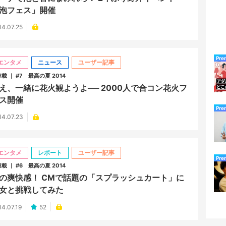
泡フェス」開催
14.07.25
Pre
エンタメ
ニュース
ユーザー記事
連載 ｜ #7 最高の夏 2014
え、一緒に花火観ようよ── 2000人で合コン花火フ
ス開催
Pre
14.07.23
エンタメ
レポート
ユーザー記事
Pre
連載 ｜ #6 最高の夏 2014
の爽快感！ CMで話題の「スプラッシュカート」に
女と挑戦してみた
14.07.19
52