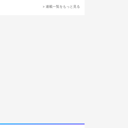
見ぬ美少女を求めてシャッターを切る。
日常から離れ、紅茶とともにお菓子や軽食を
食べながら、優雅なひとときを過ごす──。 見
> 連載一覧をもっと見る
た目もお洒落でフォトジェニック、それがデ
ィナーや宿泊よりもリーズナブルな価格帯で
楽しめると、20代〜30代の女性に流行。
2022年のユーキャン「新語・流行語大賞」に
もノミネートされました。 そんな「ヌン活」
を紹介するべく、VTuberの富士葵さんが体当
たりでレポートに挑戦します。