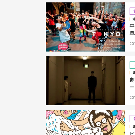
平
早
20
劇
ー
20
ビ