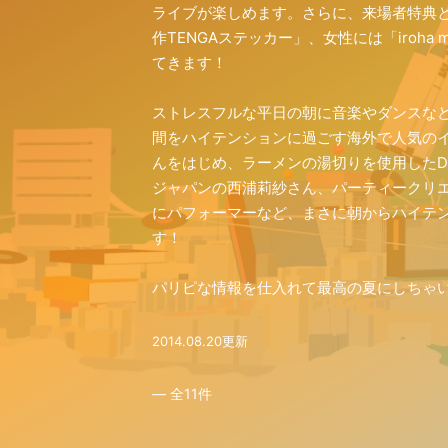
ライブが楽しめます。さらに、来場者特典として
作TENGAステッカー」、女性には「iroh
てきます！
ストレスフルな平日の朝に音楽やダンスな
間をハイテンションに過ごす海外で人気のイベント「Mo
んをはじめ、ラーメンの湯切りを使用したD
ジャパンの西浦莉紗さん、パーティークリエイ
にパフォーマーなど、まさに朝からハイテ
す！
パリピな情報を仕入れて最高の夏にしちゃ
2014.08.20更新
― 全
11
件