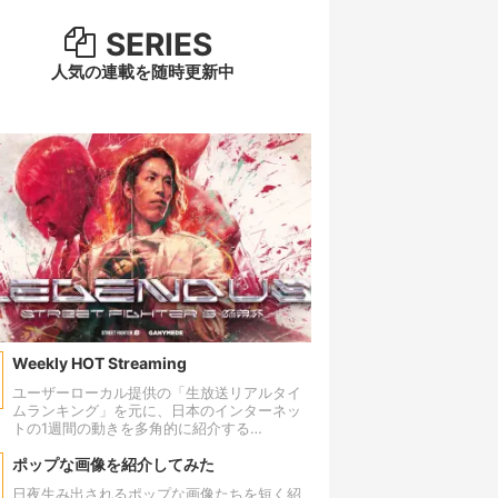
SERIES
人気の連載を随時更新中
Weekly HOT Streaming
ユーザーローカル提供の「生放送リアルタイ
ムランキング」を元に、日本のインターネッ
トの1週間の動きを多角的に紹介する
「Weekly HOT Streaming」。 政治ニュー
ス、ゲームの大会、アイドルのライブ、
ポップな画像を紹介してみた
VTuberの配信………様々なジャンルの話題が
日夜生み出されるポップな画像たちを短く紹