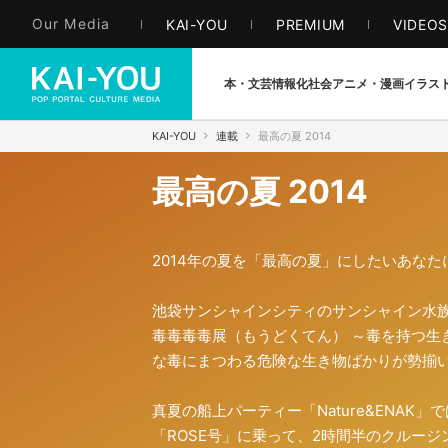
Our Media
KAI-YOU
PREMIUM
VIDEO
本・文芸
情報化社会
アニメ・漫画
イラス
KAI-YOU
連載
最高の夏 2014
最高の夏 2014
2014年の夏を「最高の夏」にしたいあな
池袋サンシャインシティのサンシャイン水
毒毒毒毒展（もうどくてん） ～毒を持つ生
な毒にまつわる危険な生き物ばかりが勢揃
真夏の船上パーティー「Nature&ENA
「ROSE号」に乗って、2時間半のクルー