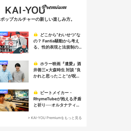
ポップカルチャーの新しい楽しみ方。
mium
どこから“わいせつ”な
の？ Fantia騒動から考え
る、性的表現と法規制の
実情
mium
ホラー映画『遺愛』酒
井善三×大森時生 対談 “良
かれと思ったこと“が呪い
を生み、恐怖を生む
mium
ビートメイカー・
RhymeTubeが抱える矛盾
と祈り──オルタナティブ
なヒップホップ／プロデ
ューサー論
> KAI-YOU Premiumをもっと見る