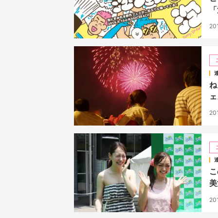
「
20
ね
ェ
20
こ
美
20