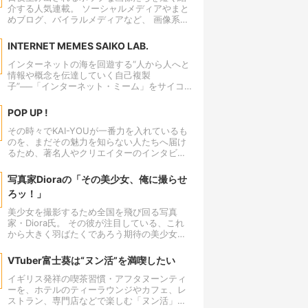
飛び出すこの連載を読めば、あなたもきっと
介する人気連載。 ソーシャルメディアやまと
インターネットの多様性と面白さに改めて気
めブログ、バイラルメディアなど、 画像系コ
づくはずだ。 なお、ランキングの仕様上、国
ンテンツへの注目は常に集まっていますが、
外の配信の情報が入ったり、カウントされて
KAI-YOUでは「POP」を軸に、話題の画像を
いない配信もあるだろうが、その点は何卒ご
INTERNET MEMES SAIKO LAB.
紹介していきます。
容赦を。
インターネットの海を回遊する“人から人へと
情報や概念を伝達していく自己複製
子”──「インターネット・ミーム」をサイコ
ウ（最高・再考）する研究機関。リクエスト
いただければ、あなたの気になる「インター
POP UP !
ネット・ミーム」を調査いたします。
その時々でKAI-YOUが一番力を入れているも
のを、まだその魅力を知らない人たちへ届け
るため、著名人やクリエイターのインタビュ
ーや対談、座談会を実施したり、遠方への取
材を行なったりと、ポップポータルメディア
写真家Dioraの「その美少女、俺に撮らせ
「KAI-YOU.net」が全力でプッシュするポッ
ろッ！」
プなコンテンツです。
美少女を撮影するため全国を飛び回る写真
家・Diora氏。 その彼が注目している、これ
から大きく羽ばたくであろう期待の美少女を
撮影。インタビューとあわせて紹介する。 本
連載ではこれまでに、何人もの美少女を世に
VTuber富士葵は“ヌン活”を満喫したい
送り出してきた。「やね」さんや「つぶ
ら」さん、「似鳥沙也加」さんといった美少
イギリス発祥の喫茶習慣・アフタヌーンティ
女は、彼の撮影がきっかけで、広く知られる
ーを、ホテルのティーラウンジやカフェ、レ
までになった実績を誇る。 今日も彼は、まだ
ストラン、専門店などで楽しむ「ヌン活」。