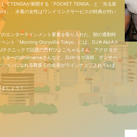
TENGAが展開する「POCKET TENGA」と「光る新
a mini」、水着の女性はワンドリンクサービスの特典が付い
どのエンターテインメント要素を取り入れた、朝の通勤時
rning Gloryville Tokyo」には、DJ☆AkirAさ
Jテクニックで話題の西村ひよこちゃんさん、アクロヨガ
ターのafromanceさんなど、DJやヨガ講師、ダンサー
ンションになれる数多くの名前がラインナップされていま
いましょう！