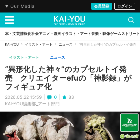
Our Media
会員登録
ログイン
本・文芸
情報化社会
アニメ・漫画
イラスト・アート
音楽・映像
ゲーム
ストリート
KAI-YOU
イラスト・アート
ニュース
“異形化した神々”のカプセルトイ発売 
イラスト・アート
ニュース
“異形化した神々”のカプセルトイ発
売 クリエイターefuの「神影録」が
フィギュア化
2026.05.22 15:59
0
83
KAI-YOU編集部_アート部門