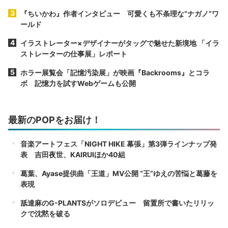
『ちいかわ』作者インタビュー 可愛くも不条理な“ナガノ“ワ
ールド
イラストレーター×デザイナーがタッグで魅せた新境地 「イラ
ストレーターの仕事展」レポート
ホラー展覧会「記憶汚染展」が映画『Backrooms』とコラ
ボ 記憶力を試すWebゲームも公開
最新のPOPをお届け！
音楽アートフェス「NIGHT HIKE 幕張」第3弾ラインナップ発
表 吉田夜世、KAIRUIほか40組
葛葉、Ayase提供曲「王道」MV公開 “王”ゆえの苦悩と葛藤を
表現
舐達麻のG-PLANTSがソロデビュー 留置所で書いたリリッ
クで沈黙を破る