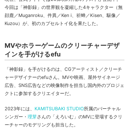
今回は「神影録」の世界観を凝縮した4キャラクター（無
顔鹿／Muganroku、件異／Ken i、祈蝉／Kisen、駆像／
Kuzou）が、初のカプセルトイ化を果たした。
MVやホラーゲームのクリーチャーデザ
インを手がけるefu
「神影録」を手がけるのは、CGアーティスト／クリーチ
ャーデザイナーのefuさん。MVや映画、屋外サイネージ
広告、SNS広告などの映像制作を担当し国内外のプロジェ
クトに参加するクリエイターだ。
2023年には、
KAMITSUBAKI STUDIO
所属のバーチャル
シンガー・
理芽
さんの「えろいむ」のMVに登場するクリ
ーチャーのモデリングも担当した。