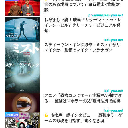
方のある場所について』白石晃士×背筋 対
談
premium.kai-you.net
おぞましい姿！ 映画『リターン・トゥ・サ
イレントヒル』クリーチャービジュアル解
禁
kai-you.net
スティーヴン・キング原作『ミスト』がリ
メイクか 監督はマイク・フラナガン
kai-you.net
アニメ『恐怖コレクター』実写PVが怖すぎ
る……監修は“Jホラーの父”鶴田法男で納得
kai-you.net
市松寿ゞ謡インタビュー 最強ホラーゲ
Premium
ームの顕現を目指す、飽くなき魂