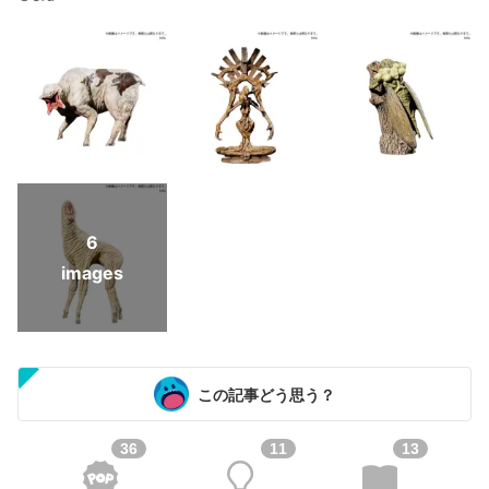
6
images
この記事どう思う？
36
11
13