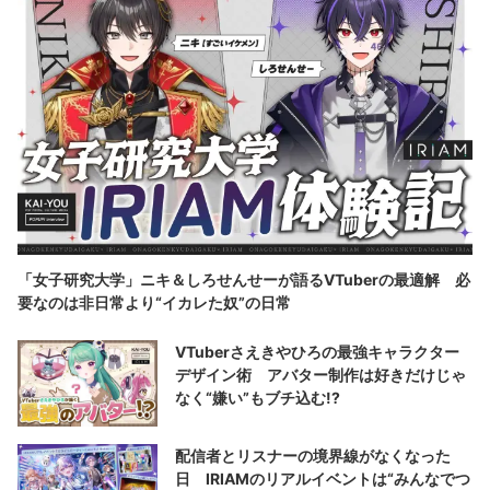
「女子研究大学」ニキ＆しろせんせーが語るVTuberの最適解 必
要なのは非日常より“イカレた奴”の日常
VTuberさえきやひろの最強キャラクター
デザイン術 アバター制作は好きだけじゃ
なく“嫌い”もブチ込む!?
配信者とリスナーの境界線がなくなった
日 IRIAMのリアルイベントは“みんなでつ