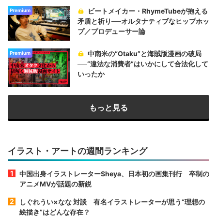
ビートメイカー・RhymeTubeが抱える
Premium
矛盾と祈り──オルタナティブなヒップホッ
プ／プロデューサー論
中南米の“Otaku”と海賊版漫画の破局
Premium
──“違法な消費者”はいかにして合法化して
いったか
もっと見る
イラスト・アートの週間ランキング
中国出身イラストレーターSheya、日本初の画集刊行 卒制の
アニメMVが話題の新鋭
しぐれうい×なな 対談 有名イラストレーターが思う“理想の
絵描き”はどんな存在？