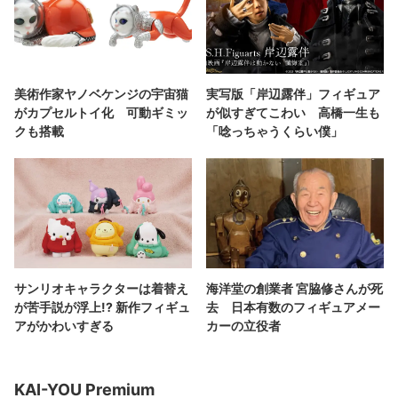
美術作家ヤノベケンジの宇宙猫
実写版「岸辺露伴」フィギュア
がカプセルトイ化 可動ギミッ
が似すぎてこわい 高橋一生も
クも搭載
「唸っちゃうくらい僕」
サンリオキャラクターは着替え
海洋堂の創業者 宮脇修さんが死
が苦手説が浮上!? 新作フィギュ
去 日本有数のフィギュアメー
アがかわいすぎる
カーの立役者
KAI-YOU Premium