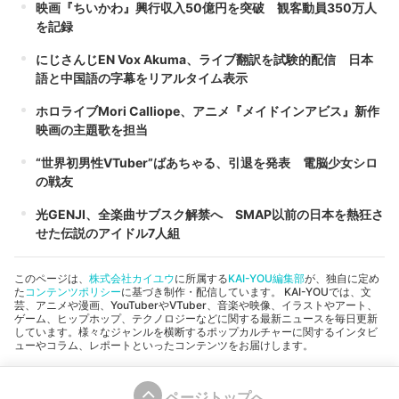
映画『ちいかわ』興行収入50億円を突破 観客動員350万人
を記録
にじさんじEN Vox Akuma、ライブ翻訳を試験的配信 日本
語と中国語の字幕をリアルタイム表示
ホロライブMori Calliope、アニメ『メイドインアビス』新作
映画の主題歌を担当
“世界初男性VTuber”ばあちゃる、引退を発表 電脳少女シロ
の戦友
光GENJI、全楽曲サブスク解禁へ SMAP以前の日本を熱狂さ
せた伝説のアイドル7人組
このページは、
株式会社カイユウ
に所属する
KAI-YOU編集部
が、独自に定め
た
コンテンツポリシー
に基づき制作・配信しています。 KAI-YOUでは、文
芸、アニメや漫画、YouTuberやVTuber、音楽や映像、イラストやアート、
ゲーム、ヒップホップ、テクノロジーなどに関する最新ニュースを毎日更新
しています。様々なジャンルを横断するポップカルチャーに関するインタビ
ューやコラム、レポートといったコンテンツをお届けします。
ページトップへ