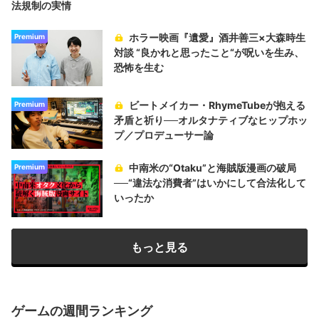
法規制の実情
ホラー映画『遺愛』酒井善三×大森時生
Premium
対談 “良かれと思ったこと“が呪いを生み、
恐怖を生む
ビートメイカー・RhymeTubeが抱える
Premium
矛盾と祈り──オルタナティブなヒップホッ
プ／プロデューサー論
中南米の“Otaku”と海賊版漫画の破局
Premium
──“違法な消費者”はいかにして合法化して
いったか
もっと見る
ゲームの週間ランキング