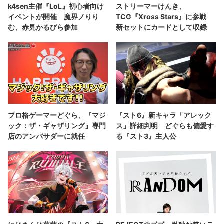
k4sen主催『LoL』初心者向け
ストリーマーけんき、
イベントが開催 魔界ノりり
TCG『Xross Stars』に参戦
む、赤見かるびら参加
新セットにカードとして収録
プロ格ゲーマーどぐら、『マジ
『スト6』新キャラ「アレック
ック：ザ・ギャザリング』専門
ス」詳細判明 どぐらも偏愛す
店のアンバサダーに就任
る『スト3』主人公