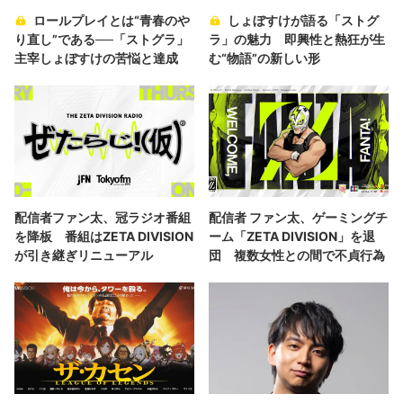
ロールプレイとは“青春のや
しょぼすけが語る「ストグ
り直し”である──「ストグラ」
ラ」の魅力 即興性と熱狂が生
主宰しょぼすけの苦悩と達成
む“物語”の新しい形
配信者ファン太、冠ラジオ番組
配信者 ファン太、ゲーミングチ
を降板 番組はZETA DIVISION
ーム「ZETA DIVISION」を退
が引き継ぎリニューアル
団 複数女性との間で不貞行為