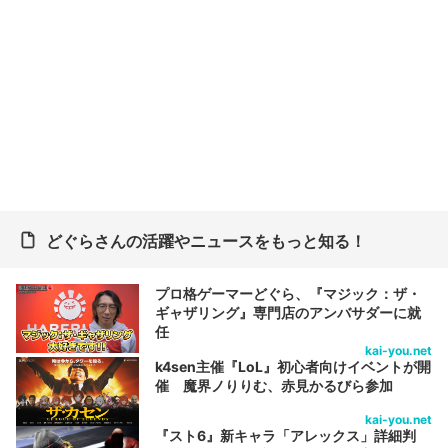
どぐらさんの活躍やニュースをもっと知る！
プロ格ゲーマーどぐら、『マジック：ザ・
ギャザリング』専門店のアンバサダーに就
任
kai-you.net
k4sen主催『LoL』初心者向けイベントが開
催 魔界ノりりむ、赤見かるびら参加
kai-you.net
『スト6』新キャラ「アレックス」詳細判