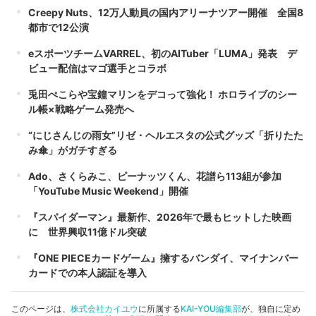
Creepy Nuts、12万人動員の国内アリーナツアー開催 全国8
都市で12公演
eスポーツチームVARREL、初のAITuber「LUMA」発表 デ
ビュー配信はマゴ選手とコラボ
兎田ぺこらや宝鐘マリンをデコって強化！ ホロライブのシー
ル帳×戦略ゲーム発売へ
“にじさんじの雨女”リゼ・ヘルエスタの公式グッズ「折りたた
み傘」がガチすぎる
Ado、さくらみこ、ピーナッツくん、花譜ら113組が参加
「YouTube Music Weekend」開催
『スパイダーマン』最新作、2026年で最もヒットした映画
に 世界興収11億ドル突破
『ONE PIECEカードゲーム』擁するバンダイ、マイナンバー
カードでの本人認証を導入
このページは、
株式会社カイユウ
に所属する
KAI-YOU編集部
が、独自に定め