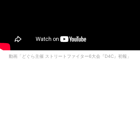
動画「どぐら主催 ストリートファイター6大会『D4C』初報」