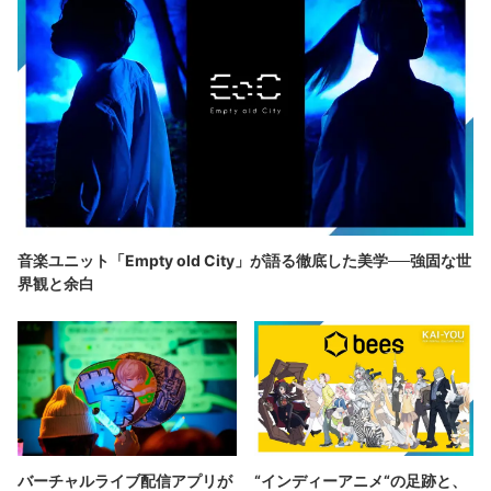
音楽ユニット「Empty old City」が語る徹底した美学──強固な世
界観と余白
バーチャルライブ配信アプリが
“インディーアニメ“の足跡と、