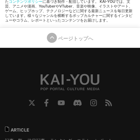
た
コンテンツポリシー
に基づき制作・配信しています。 KAI-YOUでは、文
芸、アニメや漫画、YouTuberやVTuber、音楽や映像、イラストやアート、
ゲーム、ヒップホップ、テクノロジーなどに関する最新ニュースを毎日更新
しています。様々なジャンルを横断するポップカルチャーに関するインタビ
ューやコラム、レポートといったコンテンツをお届けします。
ページトップへ
ARTICLE