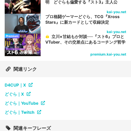
明 どぐらも偏愛する『スト3』主人公
kai-you.net
プロ格闘ゲーマーどぐら、TCG『Xross
Stars』に新カードとして収録決定
kai-you.net
立川×甘結もか対談──『スト6』プロと
Premium
VTuber、その交差点にあるコーチング哲学
premium.kai-you.net
関連リンク
D4CUP｜X
どぐら｜X
どぐら｜YouTube
どぐら｜Twitch
関連キーフレーズ