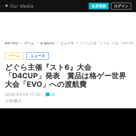
Our Media
本・文芸
情報化社会
アニメ・漫画
イラスト・アート
音楽・映像
会員登録
ゲーム
ログイン
ストリート
KAI-YOU
ゲーム
e-Sports
ニュース
どぐら主催『スト6』大会「D4CUP
ゲーム
ニュース
どぐら主催『スト6』大会
「D4CUP」発表 賞品は格ゲー世界
大会「EVO」への渡航費
2026.03.03 11:32
0
小林優介