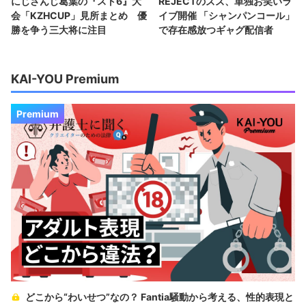
にじさんじ葛葉の『スト6』大
REJECTのズズ、単独お笑いラ
会「KZHCUP」見所まとめ 優
イブ開催 「シャンパンコール」
勝を争う三大将に注目
で存在感放つギャグ配信者
KAI-YOU Premium
Premium
どこから“わいせつ”なの？ Fantia騒動から考える、性的表現と