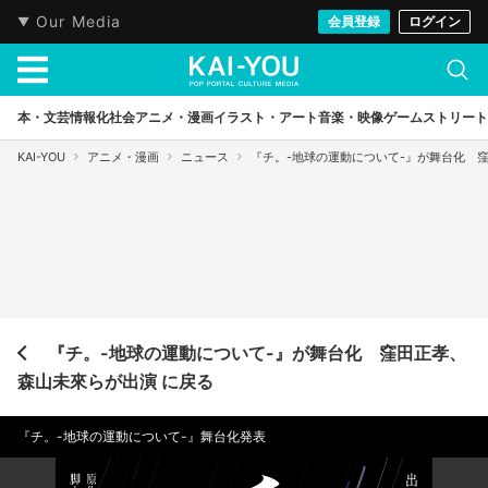
Our Media
会員登録
ログイン
本・文芸
情報化社会
アニメ・漫画
イラスト・アート
音楽・映像
ゲーム
ストリート
KAI-YOU
アニメ・漫画
ニュース
『チ。-地球の運動について-』が舞台化 
『チ。-地球の運動について-』が舞台化 窪田正孝、
森山未來らが出演 に戻る
『チ。-地球の運動について-』舞台化発表