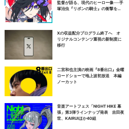
監督が語る、現代のヒーロー像──手
塚治虫『リボンの騎士』の衝撃を再
演する
Xの収益配分プログラム終了へ オ
リジナルコンテンツ重視の新制度に
移行
二宮和也主演の映画『8番出口』金曜
ロードショーで地上波初放送 本編
ノーカット
音楽アートフェス「NIGHT HIKE 幕
張」第3弾ラインナップ発表 吉田夜
世、KAIRUIほか40組