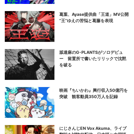
葛葉、Ayase提供曲「王道」MV公開
“王”ゆえの苦悩と葛藤を表現
舐達麻のG-PLANTSがソロデビュ
ー 留置所で書いたリリックで沈黙
を破る
映画『ちいかわ』興行収入50億円を
突破 観客動員350万人を記録
にじさんじEN Vox Akuma、ライブ