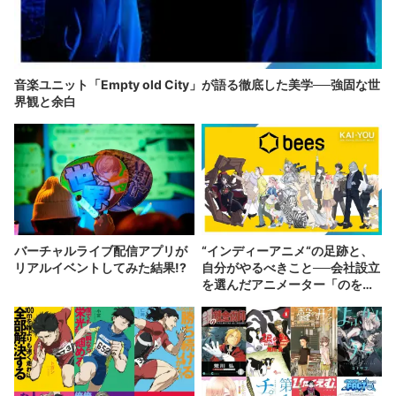
音楽ユニット「Empty old City」が語る徹底した美学──強固な世
界観と余白
バーチャルライブ配信アプリが
“インディーアニメ“の足跡と、
リアルイベントしてみた結果!?
自分がやるべきこと──会社設立
を選んだアニメーター「のを
か」の胸中