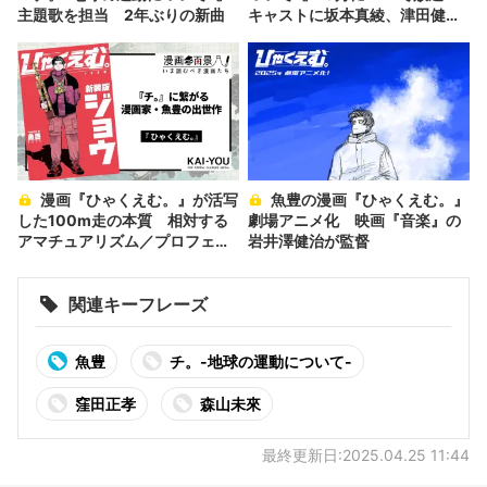
主題歌を担当 2年ぶりの新曲
キャストに坂本真綾、津田健次
郎、速水奨
漫画『ひゃくえむ。』が活写
魚豊の漫画『ひゃくえむ。』
した100m走の本質 相対する
劇場アニメ化 映画『音楽』の
アマチュアリズム／プロフェッ
岩井澤健治が監督
ショナリズム
関連キーフレーズ
魚豊
チ。-地球の運動について-
窪田正孝
森山未來
最終更新日:2025.04.25 11:44