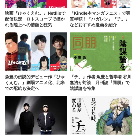
映画『ひゃくえむ。』Netflixで
「Kindle本マンガフェス」で実
配信決定 ロトスコープで描か
質半額！『ハガレン』『チ。』
れる陸上への情熱と狂気
などおすすめ漫画を紹介
魚豊の伝説的デビュー作『ひゃ
『チ。』作者 魚豊と哲学者 谷川
くえむ。』劇場アニメ化、北米
嘉浩が対談 月刊誌『同朋』で
での配給も決定へ
陰謀論を特集