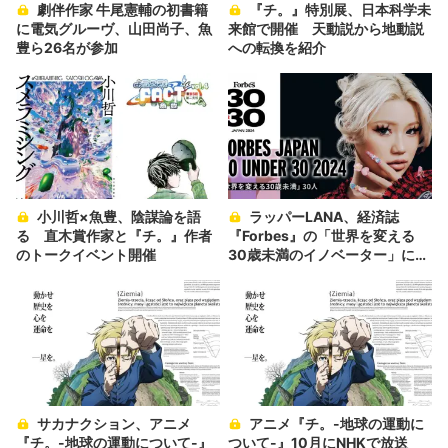
劇伴作家 牛尾憲輔の初書籍
『チ。』特別展、日本科学未
に電気グルーヴ、山田尚子、魚
来館で開催 天動説から地動説
豊ら26名が参加
への転換を紹介
小川哲×魚豊、陰謀論を語
ラッパーLANA、経済誌
る 直木賞作家と『チ。』作者
『Forbes』の「世界を変える
のトークイベント開催
30歳未満のイノベーター」に選
出
サカナクション、アニメ
アニメ『チ。-地球の運動に
『チ。-地球の運動について-』
ついて-』10月にNHKで放送