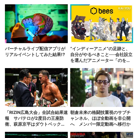
バーチャルライブ配信アプリが
“インディーアニメ“の足跡と、
リアルイベントしてみた結果!?
自分がやるべきこと──会社設立
を選んだアニメーター「のを
か」の胸中
「RIZIN広島大会」全試合結果速
朝倉未来の格闘技重視のサブチ
報 サバテロが2度目の王座防
ャンネル、ほぼ全動画を非公開
衛、萩原京平はダウトベックに
へ メンバー限定動画へ移行か
1RKO負け