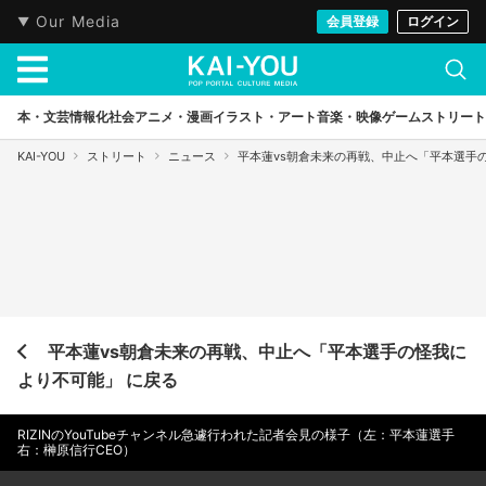
Our Media
会員登録
ログイン
本・文芸
情報化社会
アニメ・漫画
イラスト・アート
音楽・映像
ゲーム
ストリート
KAI-YOU
ストリート
ニュース
平本蓮vs朝倉未来の再戦、中止へ「平本選手
平本蓮vs朝倉未来の再戦、中止へ「平本選手の怪我に
より不可能」 に戻る
RIZINのYouTubeチャンネル急遽行われた記者会見の様子（左：平本蓮選手
右：榊原信行CEO）