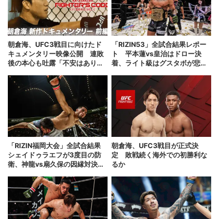
朝倉海、UFC3戦目に向けたド
「RIZIN53」全試合結果レポー
キュメンタリー映像公開 連敗
ト 平本蓮vs皇治はドロー決
後の本心も吐露「不安はありま
着、ライト級はグスタボが悲願
した」
の新王者に
「RIZIN福岡大会」全試合結果
朝倉海、UFC3戦目が正式決
シェイドゥラエフが3度目の防
定 敗戦続く海外での初勝利な
衛、神龍vs扇久保の因縁対決も
るか
決定