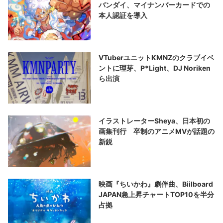
バンダイ、マイナンバーカードでの
本人認証を導入
VTuberユニットKMNZのクラブイベ
ントに理芽、P*Light、DJ Noriken
ら出演
イラストレーターSheya、日本初の
画集刊行 卒制のアニメMVが話題の
新鋭
映画『ちいかわ』劇伴曲、Biilboard
JAPAN急上昇チャートTOP10を半分
占拠