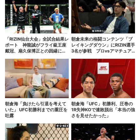
「RIZIN仙台大会」全試合結果レ
朝倉未来の格闘コンテンツ「ブ
ポート 神龍誠がフライ級王座
レイキングダウン」にRIZIN選手
戴冠、扇久保博正との因縁に決
3名が参戦 プロvsアマチュア
着
対抗戦が激化
朝倉海「負けたら引退を考えて
朝倉海「UFC」初勝利、圧巻の
いた」 UFC初勝利までの重圧を
1R失神KOで連敗脱出「本当の強
吐露
さを見せたかった」