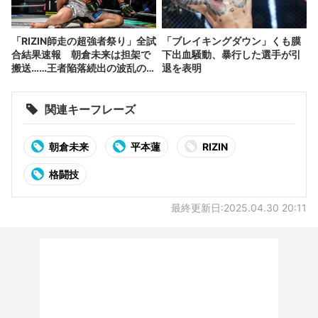
「RIZIN師走の超強者祭り」全試
「ブレイキングダウン」くも膜
合結果速報 朝倉未来は担架で
下出血騒動、暴行した選手が引
搬送……王者陥落続出の波乱の展
退を表明
開
関連キーフレーズ
朝倉未来
平本蓮
RIZIN
格闘技
最終更新日:2025.04.30 20:11