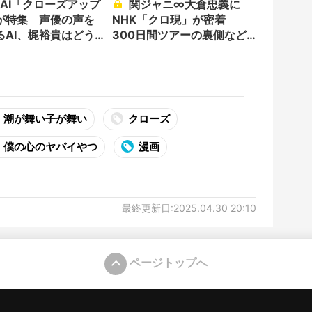
関ジャニ∞大倉忠義に
が特集 声優の声を
NHK「クロ現」が密着
るAI、梶裕貴はどう
300日間ツアーの裏側など
取材
潮が舞い子が舞い
クローズ
僕の心のヤバイやつ
漫画
最終更新日:2025.04.30 20:10
ページトップへ