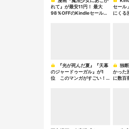
漫画『魔法少女にあこが
Kindle漫画「Prime Day
れて』が最安11円！ 最大
セール
98％OFFのKindleセール開
にくる
催
14選
『光が死んだ夏』『天幕
独断と偏愛による「ヤバ
のジャードゥーガル』が1
かった漫
位 このマンガがすごい！
に数百
2023
作