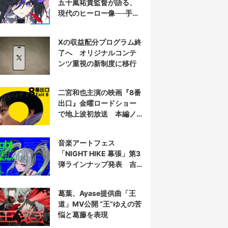
五十嵐祐貴監督が語る、
現代のヒーロー像──手塚
治虫『リボンの騎士』の
衝撃を再演する
Xの収益配分プログラム終
了へ オリジナルコンテ
ンツ重視の新制度に移行
二宮和也主演の映画『8番
出口』金曜ロードショー
で地上波初放送 本編ノ
ーカット
音楽アートフェス
「NIGHT HIKE 幕張」第3
弾ラインナップ発表 吉
田夜世、KAIRUIほか40組
葛葉、Ayase提供曲「王
道」MV公開 “王”ゆえの苦
悩と葛藤を表現