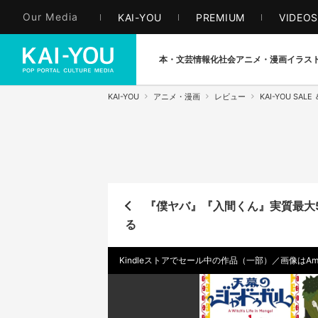
Our Media
KAI-YOU
PREMIUM
VIDEO
本・文芸
情報化社会
アニメ・漫画
イラス
KAI-YOU
アニメ・漫画
レビュー
KAI-YOU SALE
『僕ヤバ』『入間くん』実質最大50
る
Kindleストアでセール中の作品（一部）／画像はAm