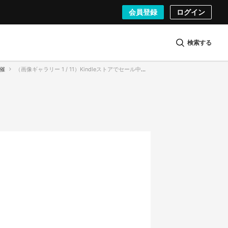
会員登録
ログイン
検索する
開催
（画像ギャラリー 1 / 11）Kindleストアでセール中の作品（一部）／画像はAmazonから