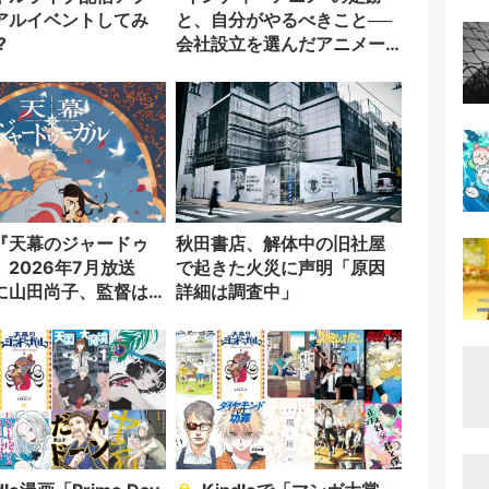
アルイベントしてみ
と、自分がやるべきこと──
?
会社設立を選んだアニメー
ター「のをか」の胸中
『天幕のジャードゥ
秋田書店、解体中の旧社屋
』2026年7月放送
で起きた火災に声明「原因
に山田尚子、監督は
詳細は調査中」
ongora