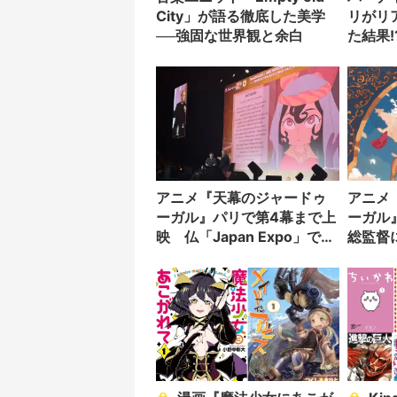
City」が語る徹底した美学
リがリ
──強固な世界観と余白
た結果!
アニメ『天幕のジャードゥ
アニメ
ーガル』パリで第4幕まで上
ーガル
映 仏「Japan Expo」で大
総監督
きな反響
Abel G