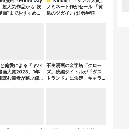
Kindleで「マンガ大賞」
」超人気作品から“次
ノミネート作がセール 『黄
漫画”までおすすめの
泉のツガイ』は1巻半額
不良漫画の金字塔「クロー
画大賞2023」1年
ズ」続編タイトルが『ダス
冊読む筆者が選ぶ傑
トランド』に決定 キャラ
クターも公開