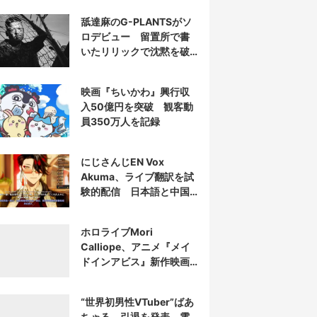
舐達麻のG-PLANTSがソ
ロデビュー 留置所で書
いたリリックで沈黙を破
る
映画『ちいかわ』興行収
入50億円を突破 観客動
員350万人を記録
にじさんじEN Vox
Akuma、ライブ翻訳を試
験的配信 日本語と中国
語の字幕をリアルタイム
表示
ホロライブMori
Calliope、アニメ『メイ
ドインアビス』新作映画
の主題歌を担当
“世界初男性VTuber”ばあ
ちゃる、引退を発表 電