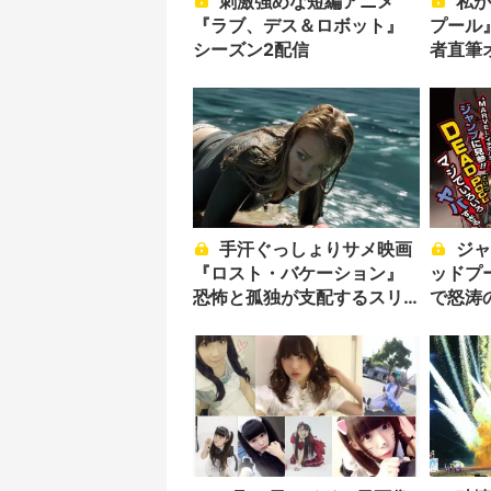
刺激強めな短編アニメ
私が来た──漫画『デッド
『ラブ、デス＆ロボット』
プール
シーズン2配信
者直筆
手汗ぐっしょりサメ映画
ジャンプコラボ漫画『デ
『ロスト・バケーション』
ッドプ
恐怖と孤独が支配するスリ
で怒涛
ラー