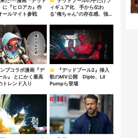
デッドプールの手だけフ
』に『ヒロアカ』作
ィギュア化 手から伝わ
オールマイト参戦
る“俺ちゃん”の存在感、強
ぇ…
『デッドプール2』挿入
ール』 とにかく最高
歌のMV公開 Diplo、Lil
のトレンド入り
Pumpら登場