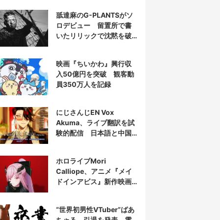
舐達麻のG-PLANTSがソ
ロデビュー 留置所で書
いたリリックで沈黙を破
る
映画『ちいかわ』興行収
入50億円を突破 観客動
員350万人を記録
にじさんじEN Vox
Akuma、ライブ翻訳を試
験的配信 日本語と中国
語の字幕をリアルタイム
表示
ホロライブMori
Calliope、アニメ『メイ
ドインアビス』新作映画
の主題歌を担当
“世界初男性VTuber”ばあ
ちゃる、引退を発表 電