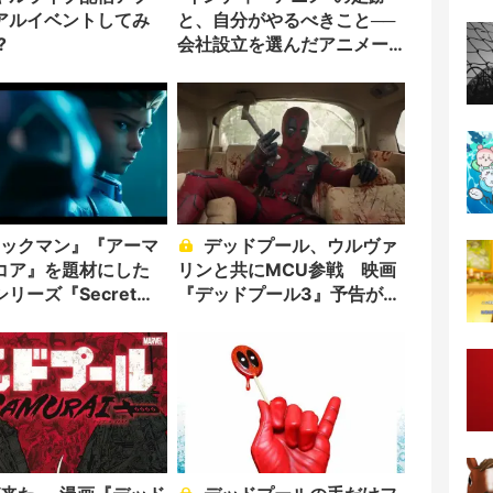
アルイベントしてみ
と、自分がやるべきこと──
?
会社設立を選んだアニメー
ター「のをか」の胸中
デッドプール、ウルヴァ
コア』を題材にした
リンと共にMCU参戦 映画
リーズ『Secret
『デッドプール3』予告が公
l』発表
開