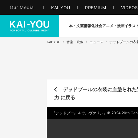
Our Media
KAI-YOU
PREMIUM
VIDEO
本・文芸
情報化社会
アニメ・漫画
イラス
KAI-YOU
音楽・映像
ニュース
デッドプールの衣
デッドプールの衣装に血塗られた
力 に戻る
『デッドプール＆ウルヴァリン』© 2024 20th Century St