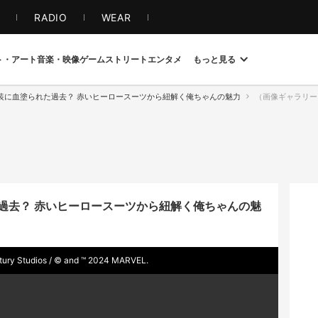
S
RADIO
WEAR
ト・アート
音楽・映像
ゲーム
ストリート
エンタメ
もっと見る
装に血塗られた過去？ 赤いヒーロースーツから紐解く俺ちゃんの魅力
（画像ギャラリー 1 / 8）『デッ
過去？ 赤いヒーロースーツから紐解く俺ちゃんの魅
udios / © and ™ 2024 MARVEL.