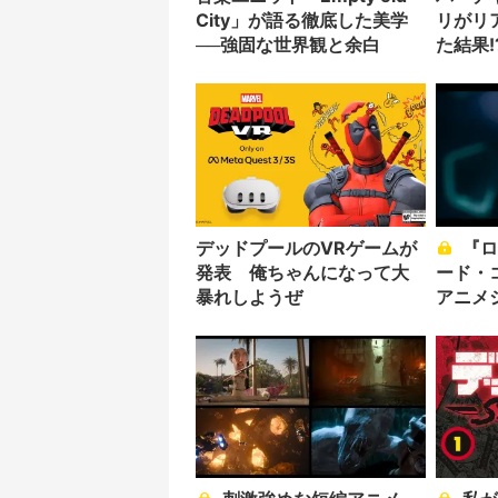
City」が語る徹底した美学
リがリ
──強固な世界観と余白
た結果!
デッドプールのVRゲームが
『ロックマン』『アーマ
発表 俺ちゃんになって大
ード・
暴れしようぜ
アニメシ
Leve