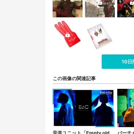
10
この画像の関連記事
音楽ユニット「Empty old
バーチ