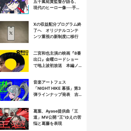
五十嵐祐貴監督が語る、
現代のヒーロー像──手塚
治虫『リボンの騎士』の
衝撃を再演する
Xの収益配分プログラム終
了へ オリジナルコンテ
ンツ重視の新制度に移行
二宮和也主演の映画『8番
出口』金曜ロードショー
で地上波初放送 本編ノ
ーカット
音楽アートフェス
「NIGHT HIKE 幕張」第3
弾ラインナップ発表 吉
田夜世、KAIRUIほか40組
葛葉、Ayase提供曲「王
道」MV公開 “王”ゆえの苦
悩と葛藤を表現