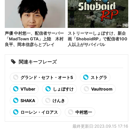
声優 中村悠一、配信者サーバー
ストリーマーしょぼすけ、新企
「MadTown GTA」上陸 木村
画「ShoboidRP」で配信者100
良平、岡本信彦らとプレイ
人以上がサバイバル
関連キーフレーズ
グランド・セフト・オート5
ストグラ
VTuber
しょぼすけ
Vaultroom
SHAKA
けんき
ローレン・イロアス
中村悠一
最終更新日:2023.09.15 17:16