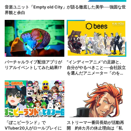
音楽ユニット「Empty old City」が語る徹底した美学──強固な世
界観と余白
バーチャルライブ配信アプリが
“インディーアニメ“の足跡と、
リアルイベントしてみた結果!?
自分がやるべきこと──会社設立
を選んだアニメーター「のを
か」の胸中
「ぽこピーランド」で
ストリーマー番田長助が活動再
VTuber20人がロールプレイに
開 約8カ月の休止理由は「私