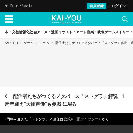
Our Media
会員登録
ログイン
本・文芸
情報化社会
アニメ・漫画
イラスト・アート
音楽・映像
ゲーム
ストリート
KAI-YOU
ゲーム
コラム
配信者たちがつくるメタバース「ストグラ」解説 1周
配信者たちがつくるメタバース「ストグラ」解説 1
周年迎え“大物声優“も参戦 に戻る
1周年を迎えた「ストグラ」／画像は
公式X（旧ツイッター）
から