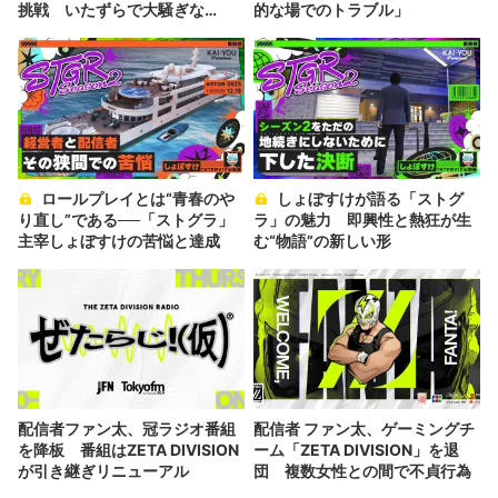
挑戦 いたずらで大騒ぎな
的な場でのトラブル」
VRChatの一日
ロールプレイとは“青春のや
しょぼすけが語る「ストグ
り直し”である──「ストグラ」
ラ」の魅力 即興性と熱狂が生
主宰しょぼすけの苦悩と達成
む“物語”の新しい形
配信者ファン太、冠ラジオ番組
配信者 ファン太、ゲーミングチ
を降板 番組はZETA DIVISION
ーム「ZETA DIVISION」を退
が引き継ぎリニューアル
団 複数女性との間で不貞行為