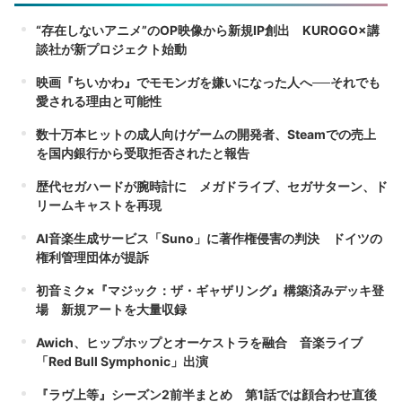
“存在しないアニメ”のOP映像から新規IP創出 KUROGO×講
談社が新プロジェクト始動
映画『ちいかわ』でモモンガを嫌いになった人へ──それでも
愛される理由と可能性
数十万本ヒットの成人向けゲームの開発者、Steamでの売上
を国内銀行から受取拒否されたと報告
歴代セガハードが腕時計に メガドライブ、セガサターン、ド
リームキャストを再現
AI音楽生成サービス「Suno」に著作権侵害の判決 ドイツの
権利管理団体が提訴
初音ミク×『マジック：ザ・ギャザリング』構築済みデッキ登
場 新規アートを大量収録
Awich、ヒップホップとオーケストラを融合 音楽ライブ
「Red Bull Symphonic」出演
『ラヴ上等』シーズン2前半まとめ 第1話では顔合わせ直後