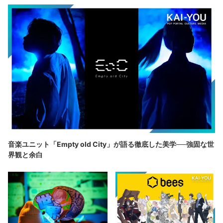
音楽ユニット「Empty old City」が語る徹底した美学──強固な世
界観と余白