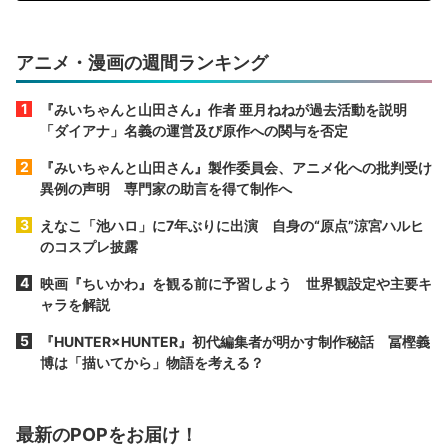
アニメ・漫画の週間ランキング
『みいちゃんと山田さん』作者 亜月ねねが過去活動を説明
「ダイアナ」名義の運営及び原作への関与を否定
『みいちゃんと山田さん』製作委員会、アニメ化への批判受け
異例の声明 専門家の助言を得て制作へ
えなこ「池ハロ」に7年ぶりに出演 自身の“原点”涼宮ハルヒ
のコスプレ披露
映画『ちいかわ』を観る前に予習しよう 世界観設定や主要キ
ャラを解説
『HUNTER×HUNTER』初代編集者が明かす制作秘話 冨樫義
博は「描いてから」物語を考える？
最新のPOPをお届け！