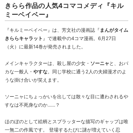
きらら作品の人気4コマコメディ『キル
ミーベイベー』
『キルミーベイベー』は、芳文社の漫画誌『
まんがタイム
きららキャラット
』で連載中の4コマ漫画。6月27日
（火）に最新14巻が発売されました。
メインキャラクターは、殺し屋の少女・
ソーニャ
と、おバ
カな一般人・
やすな
。同じ学校に通う2人の夫婦漫才のよ
うな掛け合いが笑えます。
ソーニャにちょっかいを出しては散々な目に遭わされるや
すなは不死身なのか……？
ほのぼのとして絵柄とスプラッターな描写のギャップは唯
一無二の作風です。 登場するたびに謎が増えていく忍