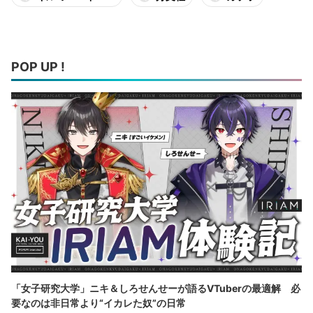
POP UP !
「女子研究大学」ニキ＆しろせんせーが語るVTuberの最適解 必
要なのは非日常より“イカレた奴”の日常