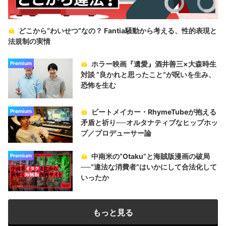
どこから“わいせつ”なの？ Fantia騒動から考える、性的表現と
法規制の実情
ホラー映画『遺愛』酒井善三×大森時生
Premium
対談 “良かれと思ったこと“が呪いを生み、
恐怖を生む
ビートメイカー・RhymeTubeが抱える
Premium
矛盾と祈り──オルタナティブなヒップホッ
プ／プロデューサー論
中南米の“Otaku”と海賊版漫画の破局
Premium
──“違法な消費者”はいかにして合法化して
いったか
もっと見る