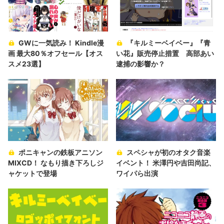
GWに一気読み！ Kindle漫
『キルミーベイベー』『青
画 最大80％オフセール【オス
い花』販売停止措置 高部あい
スメ23選】
逮捕の影響か？
ポニキャンの鉄板アニソン
スペシャが初のオタク音楽
MIXCD！ なもり描き下ろしジ
イベント！ 米澤円や吉田尚記、
ャケットで登場
ワイパら出演