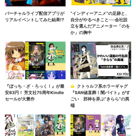
バーチャルライブ配信アプリが
“インディーアニメ“の足跡と、
リアルイベントしてみた結果!?
自分がやるべきこと──会社設
立を選んだアニメーター「のを
か」の胸中
『ぼっち・ざ・ろっく！』が最
クトゥルフ系ホラーギャグ
安83円！ 芳文社75周年Kindle
『SAN値直葬！闇バイト』がす
セールが大豊作
ごい 邪神を弄ぶ“きらら”の異
端