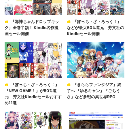
『邪神ちゃんドロップキッ
『ぼっち・ざ・ろっく！』
ク』全巻半額！ Kindle名作漫
などが最大50%還元 芳文社の
画セール開催
Kindleセール開催
『ぼっち・ざ・ろっく！』
『きららファンタジア』終
『NEW GAME！』が50%還
了へ 『ゆるキャン』『ごちう
元 芳文社Kindleセールおすす
さ』など参戦の異世界RPG
め11選