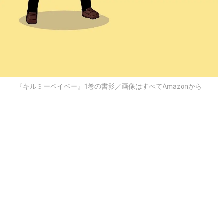
『キルミーベイベー』1巻の書影／画像はすべてAmazonから