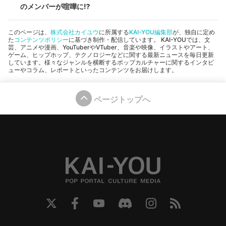
のメンバーが喧嘩に⁉︎
このページは、
株式会社カイユウ
に所属する
KAI-YOU編集部
が、独自に定め
た
コンテンツポリシー
に基づき制作・配信しています。 KAI-YOUでは、文
芸、アニメや漫画、YouTuberやVTuber、音楽や映像、イラストやアート、
ゲーム、ヒップホップ、テクノロジーなどに関する最新ニュースを毎日更新
しています。様々なジャンルを横断するポップカルチャーに関するインタビ
ューやコラム、レポートといったコンテンツをお届けします。
ページトップへ