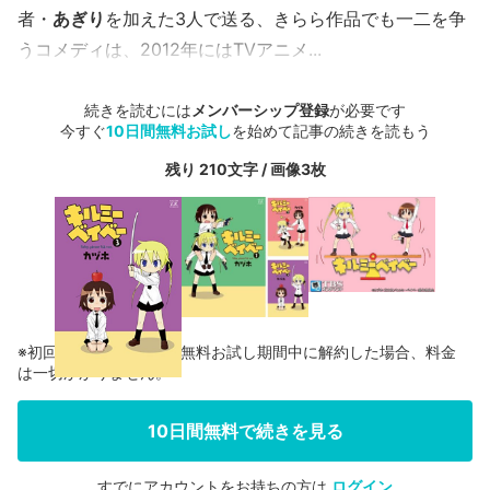
者・
あぎり
を加えた3人で送る、きらら作品でも一二を争
うコメディは、2012年にはTVアニメ...
続きを読むには
メンバーシップ登録
が必要です
今すぐ
10日間無料お試し
を始めて記事の続きを読もう
残り 210文字 / 画像3枚
※初回登録の方に限り、無料お試し期間中に解約した場合、料金
は一切かかりません。
10日間無料で続きを見る
すでにアカウントをお持ちの方は
ログイン