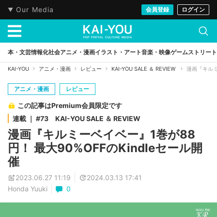
Our Media
会員登録
ログイン
本・文芸
情報化社会
アニメ・漫画
イラスト・アート
音楽・映像
ゲーム
ストリート
KAI-YOU
アニメ・漫画
レビュー
KAI-YOU SALE ＆ REVIEW
漫画『キルミ
アニメ・漫画
レビュー
この記事はPremium会員限定です
連載 ｜ #73 KAI-YOU SALE ＆ REVIEW
漫画『キルミーベイベー』1巻が88
円！ 最大90%OFFのKindleセール開
催
2023.06.27 11:19
2024.03.13 17:41
Honda Yuuki
0