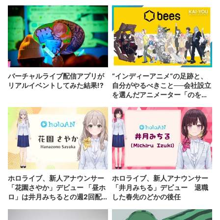
バーチャルライブ配信アプリが
“インディーアニメ“の足跡と、
リアルイベントしてみた結果!?
自分がやるべきこと──会社設立
を選んだアニメーター「のを
か」の胸中
ホロライブ、新人アナウンサー
ホロライブ、新人アナウンサー
「花園さやか」デビュー 「昼ホ
「井月みちる」デビュー 退職
ロ」は井月みちるとの週2回配
した春先のどかの後任
信に