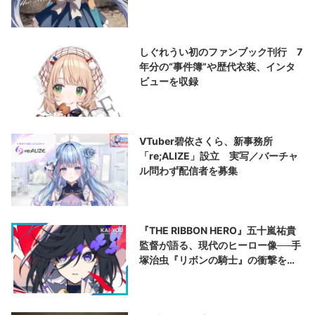
しぐれうい初のファンブック刊行 7
年分の“事件簿”や歴代衣装、インタ
ビューを収録
VTuber碧依さくら、新事務所
「re;ALIZE」設立 実写／バーチャ
ル問わず配信者を募集
『THE RIBBON HERO』五十嵐祐貴
監督が語る、現代のヒーロー像──手
塚治虫『リボンの騎士』の衝撃を再
演する