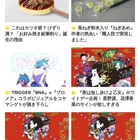
これはカツオ節？ けずり
長ねぎ粉末入り『ねぎあめ』
屑？ 「お好み焼き鉛筆削り」誕
作者の気合い「職人技で実現し
生の理由
ました」
TRIGGER『BNA』×『プロ
『夜は短し歩けよ乙女』ホワ
メア』コラボビジュアルをコヤ
イトデー企画！ 星野源、花澤香
マシゲトが描き下ろし
菜のサインが欲しすぎる