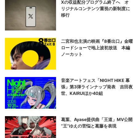
Xの収益配分プログラム終了へ オ
リジナルコンテンツ重視の新制度に
移行
二宮和也主演の映画『8番出口』金曜
ロードショーで地上波初放送 本編
ノーカット
音楽アートフェス「NIGHT HIKE 幕
張」第3弾ラインナップ発表 吉田夜
世、KAIRUIほか40組
葛葉、Ayase提供曲「王道」MV公開
“王”ゆえの苦悩と葛藤を表現