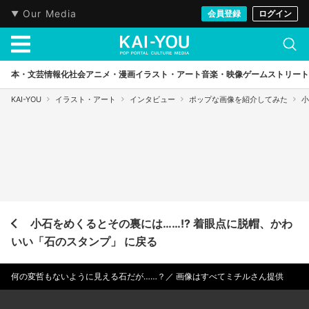
Our Media
会員登録
ログイン
本・文芸
情報化社会
アニメ・漫画
イラスト・アート
音楽・映像
ゲーム
ストリート
KAI-YOU
イラスト・アート
インタビュー
ポップな画像を紹介してみた
小
小石をめくるとその裏には……!? 着眼点に脱帽、かわ
いい「石のスタンプ」 に戻る
何の変哲もないように見える石だが……？／ 画像はすべてミチルさん提供