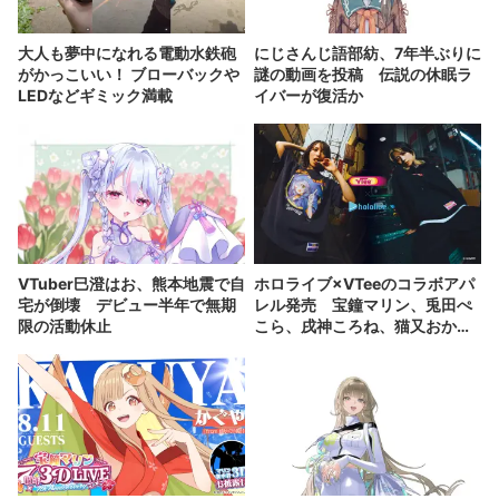
大人も夢中になれる電動水鉄砲
にじさんじ語部紡、7年半ぶりに
がかっこいい！ ブローバックや
謎の動画を投稿 伝説の休眠ラ
LEDなどギミック満載
イバーが復活か
VTuber巳澄はお、熊本地震で自
ホロライブ×VTeeのコラボアパ
宅が倒壊 デビュー半年で無期
レル発売 宝鐘マリン、兎田ぺ
限の活動休止
こら、戌神ころね、猫又おかゆ
が参加