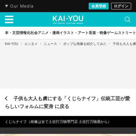
Our Media
会員登録
ログイン
本・文芸
情報化社会
アニメ・漫画
イラスト・アート
音楽・映像
ゲーム
ストリート
KAI-YOU
エンタメ
ニュース
ポップな画像を紹介してみた
子供も大人も虜
子供も大人も虜にする「くじらナイフ」伝統工芸が愛
らしいフォルムに変身 に戻る
くじらナイフ（画像は全て
土佐打刃物専門店 土佐打刃物屋
から）