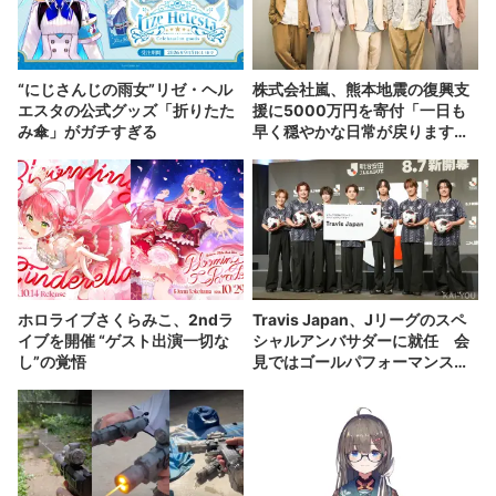
“にじさんじの雨女”リゼ・ヘル
株式会社嵐、熊本地震の復興支
エスタの公式グッズ「折りたた
援に5000万円を寄付「一日も
み傘」がガチすぎる
早く穏やかな日常が戻りますよ
う」
ホロライブさくらみこ、2ndラ
Travis Japan、Jリーグのスペ
イブを開催 “ゲスト出演一切な
シャルアンバサダーに就任 会
し”の覚悟
見ではゴールパフォーマンスも
披露