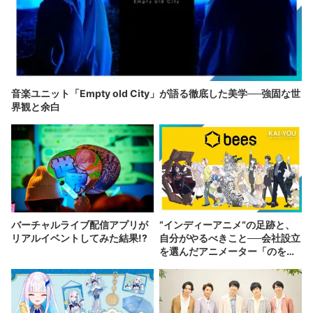
音楽ユニット「Empty old City」が語る徹底した美学──強固な世
界観と余白
バーチャルライブ配信アプリが
“インディーアニメ“の足跡と、
リアルイベントしてみた結果!?
自分がやるべきこと──会社設立
を選んだアニメーター「のを
か」の胸中