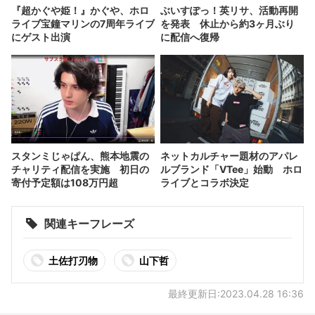
『超かぐや姫！』かぐや、ホロ
ぶいすぽっ！英リサ、活動再開
ライブ宝鐘マリンの7周年ライブ
を発表 休止から約3ヶ月ぶり
にゲスト出演
に配信へ復帰
スタンミじゃぱん、熊本地震の
ネットカルチャー題材のアパレ
チャリティ配信を実施 初日の
ルブランド「VTee」始動 ホロ
寄付予定額は108万円超
ライブとコラボ決定
関連キーフレーズ
土佐打刃物
山下哲
最終更新日:2023.04.28 16:36