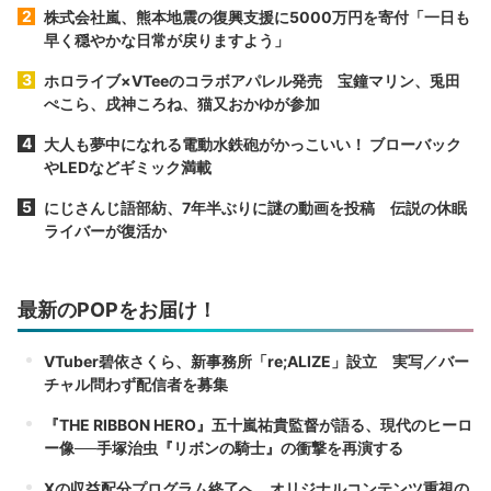
株式会社嵐、熊本地震の復興支援に5000万円を寄付「一日も
早く穏やかな日常が戻りますよう」
ホロライブ×VTeeのコラボアパレル発売 宝鐘マリン、兎田
ぺこら、戌神ころね、猫又おかゆが参加
大人も夢中になれる電動水鉄砲がかっこいい！ ブローバック
やLEDなどギミック満載
にじさんじ語部紡、7年半ぶりに謎の動画を投稿 伝説の休眠
ライバーが復活か
最新のPOPをお届け！
VTuber碧依さくら、新事務所「re;ALIZE」設立 実写／バー
チャル問わず配信者を募集
『THE RIBBON HERO』五十嵐祐貴監督が語る、現代のヒーロ
ー像──手塚治虫『リボンの騎士』の衝撃を再演する
Xの収益配分プログラム終了へ オリジナルコンテンツ重視の