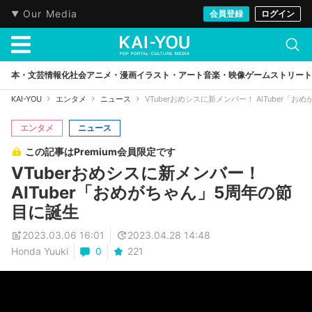
Our Media
会員登録
ログイン
本・文芸
情報化社会
アニメ・漫画
イラスト・アート
音楽・映像
ゲーム
ストリート
KAI-YOU
エンタメ
ニュース
VTuberおめシスに新メンバー！ AITuber「
エンタメ
ニュース
この記事はPremium会員限定です
VTuberおめシスに新メンバー！
AITuber「おめがちゃん」5周年の節
目に誕生
2023.03.06 16:01
2023.04.28 14:48
Honda Yuuki
0
221