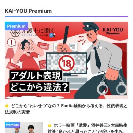
KAI-YOU Premium
Premium
どこから“わいせつ”なの？ Fantia騒動から考える、性的表現と
法規制の実情
ホラー映画『遺愛』酒井善三×大森時生
Premium
対談 “良かれと思ったこと“が呪いを生み、