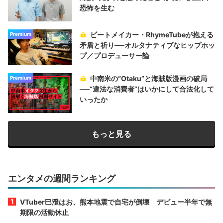
恐怖を生む
ビートメイカー・RhymeTubeが抱える
Premium
矛盾と祈り──オルタナティブなヒップホッ
プ／プロデューサー論
中南米の“Otaku”と海賊版漫画の破局
Premium
──“違法な消費者”はいかにして合法化して
いったか
もっと見る
エンタメの週間ランキング
VTuber巳澄はお、熊本地震で自宅が倒壊 デビュー半年で無
期限の活動休止