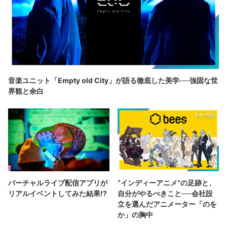
音楽ユニット「Empty old City」が語る徹底した美学──強固な世
界観と余白
バーチャルライブ配信アプリが
“インディーアニメ“の足跡と、
リアルイベントしてみた結果!?
自分がやるべきこと──会社設
立を選んだアニメーター「のを
か」の胸中