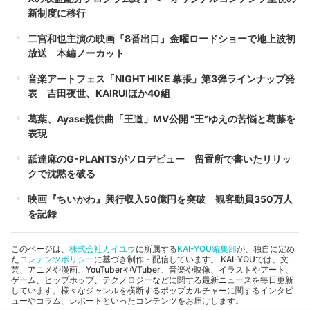
新制度に移行
二宮和也主演の映画『8番出口』金曜ロードショーで地上波初
放送 本編ノーカット
音楽アートフェス「NIGHT HIKE 幕張」第3弾ラインナップ発
表 吉田夜世、KAIRUIほか40組
葛葉、Ayase提供曲「王道」MV公開 “王”ゆえの苦悩と葛藤を
表現
舐達麻のG-PLANTSがソロデビュー 留置所で書いたリリッ
クで沈黙を破る
映画『ちいかわ』興行収入50億円を突破 観客動員350万人
を記録
このページは、
株式会社カイユウ
に所属する
KAI-YOU編集部
が、独自に定め
た
コンテンツポリシー
に基づき制作・配信しています。 KAI-YOUでは、文
芸、アニメや漫画、YouTuberやVTuber、音楽や映像、イラストやアート、
ゲーム、ヒップホップ、テクノロジーなどに関する最新ニュースを毎日更新
しています。様々なジャンルを横断するポップカルチャーに関するインタビ
ューやコラム、レポートといったコンテンツをお届けします。