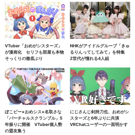
VTuber「おめがシスターズ」
NHKがアイドルグループ「きゅ
が漫画化 セリフも部屋も本物
るりんってしてみて」を特集
そっくりの徹底ぶり
Z世代が憧れる4人組
ぽこピー×おめシス×名取さな
にじさんじ剣持刀也、おめがシ
「バーチャルスクランブル」5
スターズと6年ぶりに共演
年振りに開催 VTuber個人勢
VRChatユーザーの一面明かす
の盟友集う