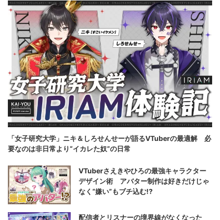
「女子研究大学」ニキ＆しろせんせーが語るVTuberの最適解 必
要なのは非日常より“イカレた奴”の日常
VTuberさえきやひろの最強キャラクター
デザイン術 アバター制作は好きだけじゃ
なく“嫌い”もブチ込む!?
配信者とリスナーの境界線がなくなった