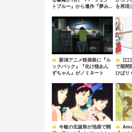
トブルー』から遺作『夢み
を再現
る機械』まで
新潟アニメ映画祭に『ル
江口寿史の漫画がKindle
ックバック』『化け猫あん
で期間限
ずちゃん』がノミネート
ひばり
今敏の生誕祭が池袋で開
Amazon初売りセール