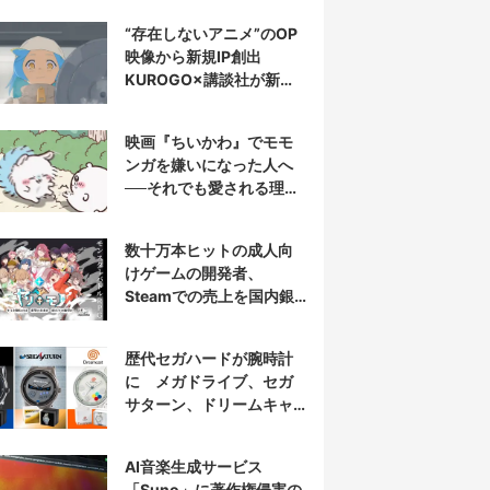
“存在しないアニメ”のOP
映像から新規IP創出
KUROGO×講談社が新プ
ロジェクト始動
映画『ちいかわ』でモモ
ンガを嫌いになった人へ
──それでも愛される理由
と可能性
数十万本ヒットの成人向
けゲームの開発者、
Steamでの売上を国内銀
行から受取拒否されたと
報告
歴代セガハードが腕時計
に メガドライブ、セガ
サターン、ドリームキャ
ストを再現
AI音楽生成サービス
「Suno」に著作権侵害の