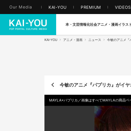
Our Media
KAI-YOU
PREMIUM
VIDEO
本・文芸
情報化社会
アニメ・漫画
イラス
KAI-YOU
アニメ・漫画
ニュース
今敏のアニメ『
今敏のアニメ『パプリカ』がイヤ
MAYLA×パプリカ／画像はすべて
MAYLAの商品ペ