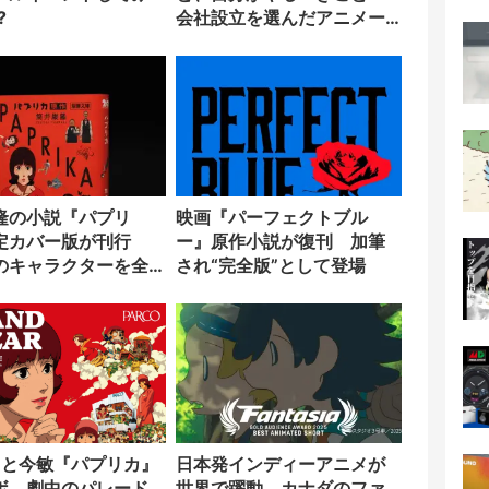
?
会社設立を選んだアニメー
ター「のをか」の胸中
隆の小説『パプリ
映画『パーフェクトブル
定カバー版が刊行
ー』原作小説が復刊 加筆
のキャラクターを全
され“完全版”として登場
置
COと今敏『パプリカ』
日本発インディーアニメが
ボ 劇中のパレード
世界で躍動 カナダのファ