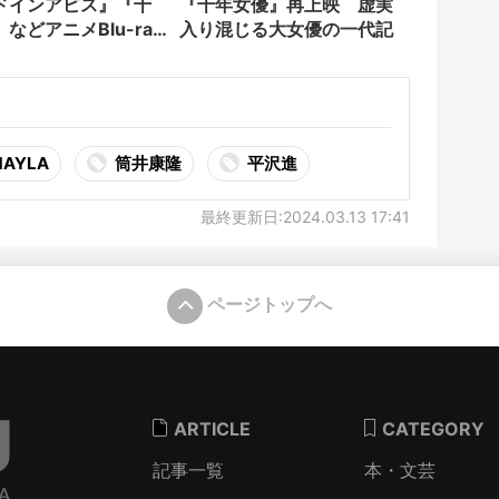
ドインアビス』『千
『千年女優』再上映 虚実
などアニメBlu-ray
入り混じる大女優の一代記
価
AYLA
筒井康隆
平沢進
最終更新日:2024.03.13 17:41
ページトップへ
ARTICLE
CATEGORY
記事一覧
本・文芸