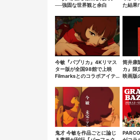
──強固な世界観と余白
た結果!
今敏『パプリカ』4Kリマス
筒井康
ター版が全国98館で上映
カ』限
Filmarksとのコラボアイテ
映画版
ムも発売
面に配
鬼才 今敏を作品ごとに論じ
PAR
る書籍が刊行『パーフェク
がコラ