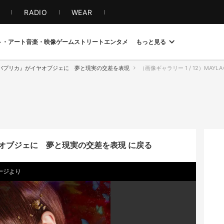
S
RADIO
WEAR
ト・アート
音楽・映像
ゲーム
ストリート
エンタメ
もっと見る
パプリカ』がイヤオブジェに 夢と現実の交差を表現
（画像ギャラリー 1 / 12）MA
オブジェに 夢と現実の交差を表現 に戻る
ージ
より