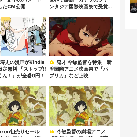
したCM公開
ンタジア国際映画祭で受賞
相次ぐ
鬼才 今敏監督を特集 新
定無料 『ストップ!!
潟国際アニメ映画祭で『パ
くん！』が全巻0円！
プリカ』など上映
今敏監督の劇場アニメ