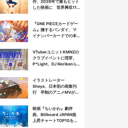
作、2026年で最もヒット
した映画に 世界興収11
億ドル突破
『ONE PIECEカードゲー
ム』擁するバンダイ、マ
イナンバーカードでの本
人認証を導入
VTuberユニットKMNZの
クラブイベントに理芽、
P*Light、DJ Norikenら
出演
イラストレーター
Sheya、日本初の画集刊
行 卒制のアニメMVが話
題の新鋭
映画『ちいかわ』劇伴
曲、Biilboard JAPAN急
上昇チャートTOP10を半
分占拠