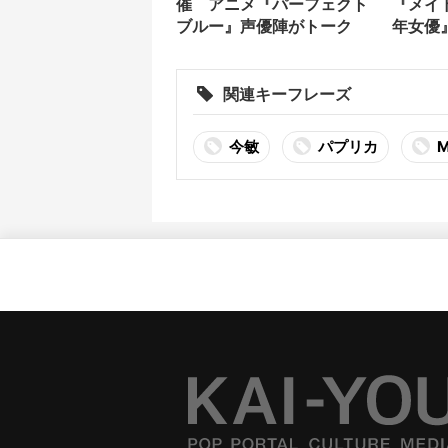
催 アニメ『パーフェクト
『メイ
ブルー』声優陣がトーク
年女優』
が大特
関連キーフレーズ
今敏
パプリカ
M