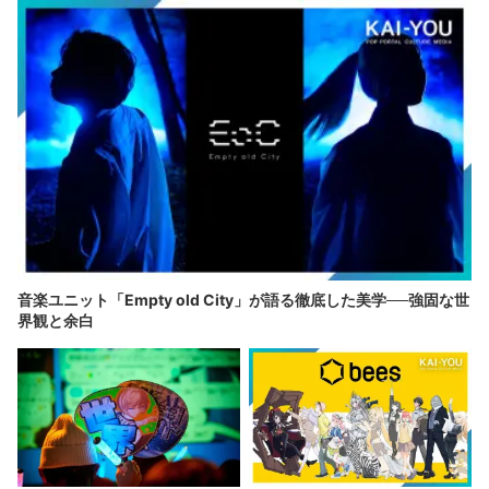
音楽ユニット「Empty old City」が語る徹底した美学──強固な世
界観と余白