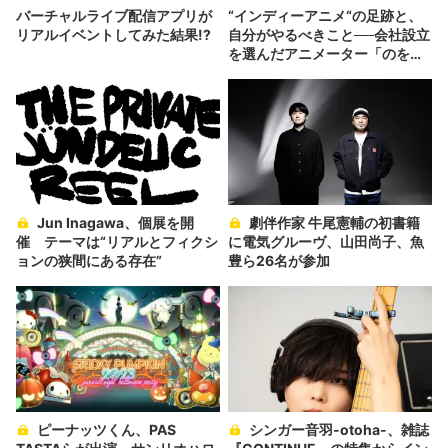
バーチャルライブ配信アプリが
“インディーアニメ“の足跡と、
リアルイベントしてみた結果!?
自分がやるべきこと──会社設立
を選んだアニメーター「のを
か」の胸中
Jun Inagawa、個展を開
劇伴作家 牛尾憲輔の初書籍
催 テーマは“リアルとフィクシ
に電気グルーヴ、山田尚子、魚
ョンの狭間にある存在”
豊ら26名が参加
ピーナッツくん、PAS
シンガー音羽-otoha-、雑誌