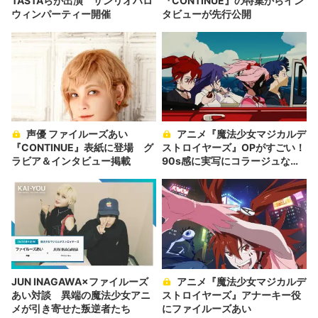
TASTAらが出演 サンリオハロ
『CONTINUE』の特集からイン
ウィンパーティー開催
タビューが先行公開
声優 ファイルーズあい
アニメ『魔法少女マジカルデ
『CONTINUE』表紙に登場 グ
ストロイヤーズ』OPがすごい！
ラビア＆インタビュー掲載
90s感に実写にコラージュなん
でもあり
JUN INAGAWA×ファイルーズ
アニメ『魔法少女マジカルデ
あい対談 異端の魔法少女アニ
ストロイヤーズ』アナーキー役
メが引き寄せた叛逆者たち
にファイルーズあい