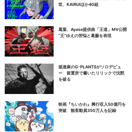
世、KAIRUIほか40組
葛葉、Ayase提供曲「王道」MV公開
“王”ゆえの苦悩と葛藤を表現
舐達麻のG-PLANTSがソロデビュ
ー 留置所で書いたリリックで沈黙
を破る
映画『ちいかわ』興行収入50億円を
突破 観客動員350万人を記録