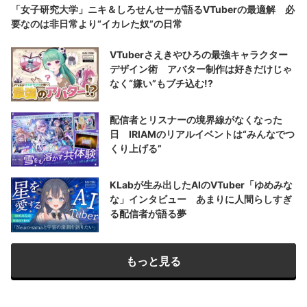
「女子研究大学」ニキ＆しろせんせーが語るVTuberの最適解 必
要なのは非日常より“イカレた奴”の日常
VTuberさえきやひろの最強キャラクター
デザイン術 アバター制作は好きだけじゃ
なく“嫌い”もブチ込む!?
配信者とリスナーの境界線がなくなった
日 IRIAMのリアルイベントは“みんなでつ
くり上げる”
KLabが生み出したAIのVTuber「ゆめみな
な」インタビュー あまりに人間らしすぎ
る配信者が語る夢
もっと見る