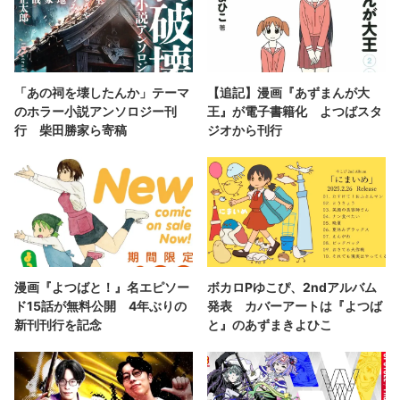
「あの祠を壊したんか」テーマ
【追記】漫画『あずまんが大
のホラー小説アンソロジー刊
王』が電子書籍化 よつばスタ
行 柴田勝家ら寄稿
ジオから刊行
漫画『よつばと！』名エピソー
ボカロPゆこぴ、2ndアルバム
ド15話が無料公開 4年ぶりの
発表 カバーアートは『よつば
新刊刊行を記念
と』のあずまきよひこ