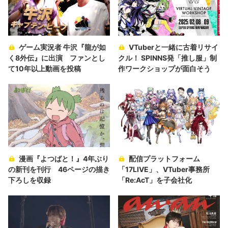
ゲーム実況者 牛沢『龍が如
VTuberと一緒に古着リサイ
く8外伝』に出演 ファンとし
クル！ SPINNS発「推し服」制
て10年以上動画を投稿
作ワークショップが面白そう
漫画『よつばと！』4年ぶり
配信プラットフォーム
の新刊を刊行 46ページの描き
「17LIVE」、VTuber事務所
下ろしを収録
「Re:AcT」を子会社化