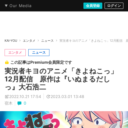
Our Media
本・文芸
情報化社会
アニメ・漫画
イラスト・アート
音楽・映像
会員登録
ゲーム
ログイン
ストリート
KAI-YOU
エンタメ
ニュース
実況者キヨのアニメ「きよねこっ」12月配信 
エンタメ
ニュース
この記事はPremium会員限定です
実況者キヨのアニメ「きよねこっ」
12月配信 原作は『いぬまるだし
っ』大石浩二
2022.10.21 17:54
2023.03.01 13:48
宿木
0