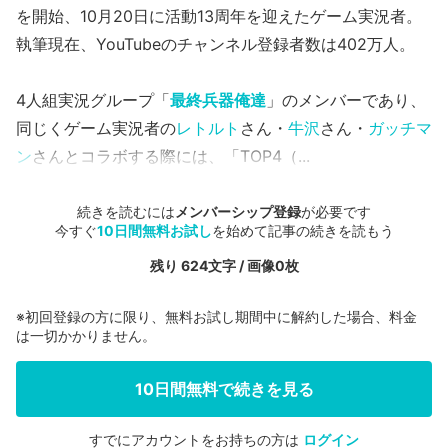
を開始、10月20日に活動13周年を迎えたゲーム実況者。
執筆現在、YouTubeのチャンネル登録者数は402万人。
4人組実況グループ「
最終兵器俺達
」のメンバーであり、
同じくゲーム実況者の
レトルト
さん・
牛沢
さん・
ガッチマ
ン
さんとコラボする際には、「TOP4（...
続きを読むには
メンバーシップ登録
が必要です
今すぐ
10日間無料お試し
を始めて記事の続きを読もう
残り 624文字 / 画像0枚
※初回登録の方に限り、無料お試し期間中に解約した場合、料金
は一切かかりません。
10日間無料で続きを見る
すでにアカウントをお持ちの方は
ログイン