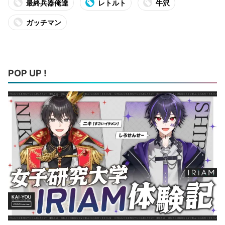
最終兵器俺達
レトルト
牛沢
ガッチマン
POP UP !