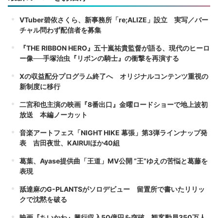
VTuber碧依さくら、新事務所「re;ALIZE」設立 実写／バー
チャル問わず配信者を募集
『THE RIBBON HERO』五十嵐祐貴監督が語る、現代のヒーロ
ー像──手塚治虫『リボンの騎士』の衝撃を再演する
Xの収益配分プログラム終了へ オリジナルコンテンツ重視の
新制度に移行
二宮和也主演の映画『8番出口』金曜ロードショーで地上波初
放送 本編ノーカット
音楽アートフェス「NIGHT HIKE 幕張」第3弾ラインナップ発
表 吉田夜世、KAIRUIほか40組
葛葉、Ayase提供曲「王道」MV公開 “王”ゆえの苦悩と葛藤を
表現
舐達麻のG-PLANTSがソロデビュー 留置所で書いたリリッ
クで沈黙を破る
映画『ちいかわ』興行収入50億円を突破 観客動員350万人