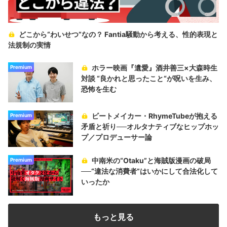
どこから“わいせつ”なの？ Fantia騒動から考える、性的表現と
法規制の実情
ホラー映画『遺愛』酒井善三×大森時生
Premium
対談 “良かれと思ったこと“が呪いを生み、
恐怖を生む
ビートメイカー・RhymeTubeが抱える
Premium
矛盾と祈り──オルタナティブなヒップホッ
プ／プロデューサー論
中南米の“Otaku”と海賊版漫画の破局
Premium
──“違法な消費者”はいかにして合法化して
いったか
もっと見る