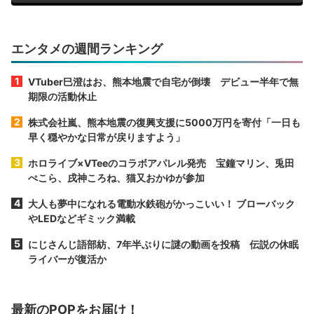
エンタメの週間ランキング
VTuber巳澄はお、熊本地震で自宅が倒壊 デビュー半年で無
期限の活動休止
株式会社嵐、熊本地震の復興支援に5000万円を寄付「一日も
早く穏やかな日常が戻りますよう」
ホロライブ×VTeeのコラボアパレル発売 宝鐘マリン、兎田
ぺこら、戌神ころね、猫又おかゆが参加
大人も夢中になれる電動水鉄砲がかっこいい！ ブローバック
やLEDなどギミック満載
にじさんじ語部紡、7年半ぶりに謎の動画を投稿 伝説の休眠
ライバーが復活か
最新のPOPをお届け！