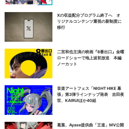
Xの収益配分プログラム終了へ オ
リジナルコンテンツ重視の新制度に
移行
二宮和也主演の映画『8番出口』金曜
ロードショーで地上波初放送 本編
ノーカット
音楽アートフェス「NIGHT HIKE 幕
張」第3弾ラインナップ発表 吉田夜
世、KAIRUIほか40組
葛葉、Ayase提供曲「王道」MV公開