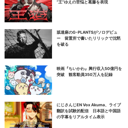
“王”ゆえの苦悩と葛藤を表現
舐達麻のG-PLANTSがソロデビュ
ー 留置所で書いたリリックで沈黙
を破る
映画『ちいかわ』興行収入50億円を
突破 観客動員350万人を記録
にじさんじEN Vox Akuma、ライブ
翻訳を試験的配信 日本語と中国語
の字幕をリアルタイム表示