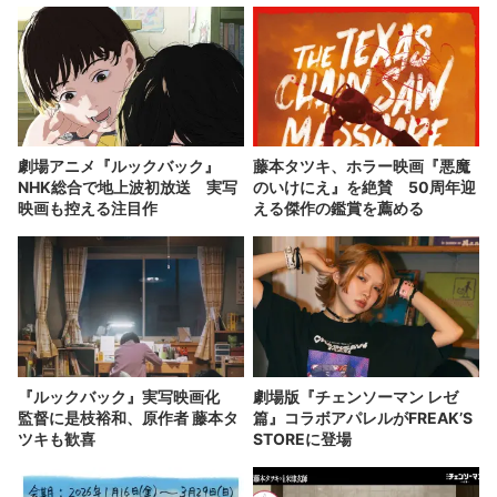
劇場アニメ『ルックバック』
藤本タツキ、ホラー映画『悪魔
NHK総合で地上波初放送 実写
のいけにえ』を絶賛 50周年迎
映画も控える注目作
える傑作の鑑賞を薦める
『ルックバック』実写映画化
劇場版『チェンソーマン レゼ
監督に是枝裕和、原作者 藤本タ
篇』コラボアパレルがFREAK’S
ツキも歓喜
STOREに登場