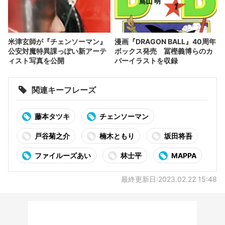
米津玄師が『チェンソーマン』
漫画『DRAGON BALL』40周年
公安対魔特異課っぽい新アーテ
ボックス発売 冨樫義博らのカ
ィスト写真を公開
バーイラストを収録
関連キーフレーズ
藤本タツキ
チェンソーマン
戸谷菊之介
楠木ともり
坂田将吾
ファイルーズあい
林士平
MAPPA
最終更新日:2023.02.22 15:48