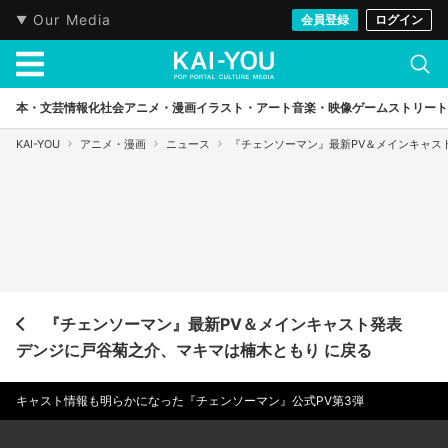
Our Media
会員登録
ログイン
本・文芸
情報化社会
アニメ・漫画
イラスト・アート
音楽・映像
ゲーム
ストリート
KAI-YOU
アニメ・漫画
ニュース
『チェンソーマン』最新PV＆メインキャス
『チェンソーマン』最新PV＆メインキャスト発表
デンジに戸谷菊之介、マキマは楠木ともり に戻る
キャスト情報も明らかになった『チェンソーマン』公式PV第3弾