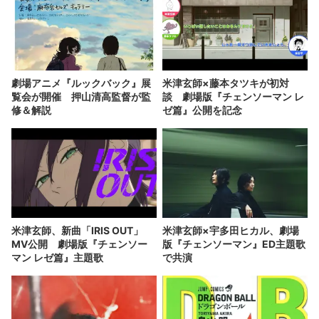
劇場アニメ『ルックバック』展
米津玄師×藤本タツキが初対
覧会が開催 押山清高監督が監
談 劇場版『チェンソーマン レ
修＆解説
ゼ篇』公開を記念
米津玄師、新曲「IRIS OUT」
米津玄師×宇多田ヒカル、劇場
MV公開 劇場版『チェンソー
版『チェンソーマン』ED主題歌
マン レゼ篇』主題歌
で共演