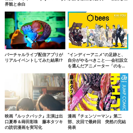
界観と余白
バーチャルライブ配信アプリが
“インディーアニメ“の足跡と、
リアルイベントしてみた結果!?
自分がやるべきこと──会社設立
を選んだアニメーター「のを
か」の胸中
映画『ルックバック』主演は出
漫画『チェンソーマン』第二
口夏希＆蒔田彩珠 藤本タツキ
部、次回で最終回 突然の完結
の読切漫画を実写化
発表