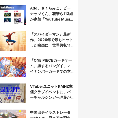
Ado、さくらみこ、ピー
ナッツくん、花譜ら113組
が参加「YouTube Music
Weekend」開催
『スパイダーマン』最新
作、2026年で最もヒット
した映画に 世界興収11
億ドル突破
『ONE PIECEカードゲー
ム』擁するバンダイ、マ
イナンバーカードでの本
人認証を導入
VTuberユニットKMNZ主
催クラブイベントに、バ
ーチャルシンガー理芽が
出演
中国出身イラストレータ
ーSheya、日本初の画集