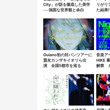
City」が語る徹底した美学
リがリ
──強固な世界観と余白
た結果!
Guiano初の対バンツアーに
音楽ア
盟友カンザキイオリら出
HIKE
演 全国5都市を巡る
解禁 
DUST