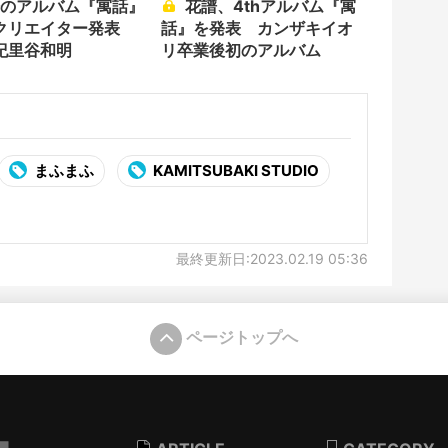
花譜、4thアルバム『寓
クリエイター発表
話』を発表 カンザキイオ
紀里谷和明
リ卒業後初のアルバム
まふまふ
KAMITSUBAKI STUDIO
最終更新日:2023.02.19 05:36
ページトップへ