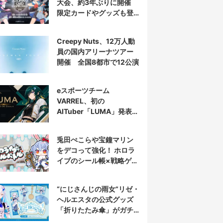
大会、約3年ぶりに開催
限定カードやグッズも登
場
Creepy Nuts、12万人動
員の国内アリーナツアー
開催 全国8都市で12公演
eスポーツチーム
VARREL、初の
AITuber「LUMA」発表
デビュー配信はマゴ選手
とコラボ
兎田ぺこらや宝鐘マリン
をデコって強化！ ホロラ
イブのシール帳×戦略ゲー
ム発売へ
“にじさんじの雨女”リゼ・
ヘルエスタの公式グッズ
「折りたたみ傘」がガチ
すぎる