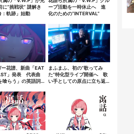
属の「V.W.P」が充
花譜ら所属の「V.W.P」グル
に“挑戦状” 謎解き
ープ活動を一時休止へ 進
Q：軌跡」始動
化のための“INTERVAL”
ガー花譜、新曲「EAT
まふまふ、初の“歌ってみ
PAST」発表 代表曲
た”特化型ライブ開催へ 歌
を喰らう」の英語詞
い手としての原点に立ち返
る