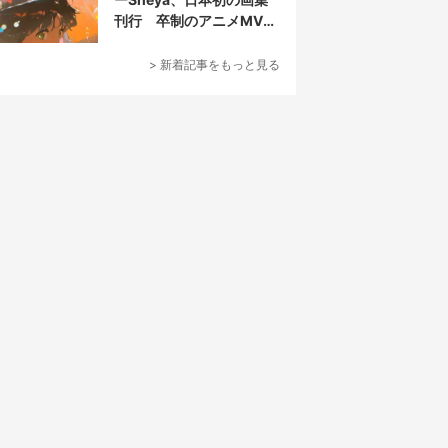
刊行 卒制のアニメMVが
話題の新鋭
> 新着記事をもっと見る