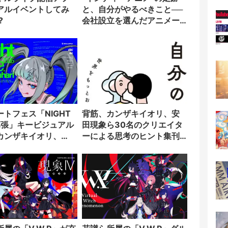
アルイベントしてみ
と、自分がやるべきこと──
?
会社設立を選んだアニメー
ター「のをか」の胸中
ートフェス「NIGHT
背筋、カンザキイオリ、安
 幕張」キービジュアル
田現象ら30名のクリエイタ
カンザキイオリ、
ーによる思考のヒント集刊
CELLら100組が出演
行