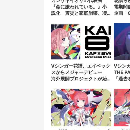
カンザキイオリの代表曲
花譜ら所
『命に嫌われている。』小
電期間前
説化 震災と家庭崩壊、凄
企画「
惨な実体験を物語に
Vシンガー花譜、エイベック
Vシン
スからメジャーデビュー
THE 
海外展開プロジェクトが始
「過去
動
版