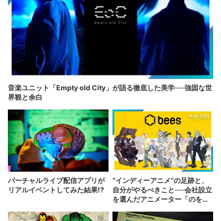
音楽ユニット「Empty old City」が語る徹底した美学──強固な世
界観と余白
バーチャルライブ配信アプリが
“インディーアニメ“の足跡と、
リアルイベントしてみた結果!?
自分がやるべきこと──会社設立
を選んだアニメーター「のを
か」の胸中