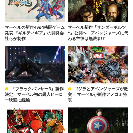
マーベルの新作4vs4格闘ゲーム
マーベル新作『サンダーボルツ
発表 『ギルティギア』の開発会
*』公開へ アベンジャーズに代
社らが制作
わる主役は無法者!?
『ブラックパンサー3』製作
ゴジラとアベンジャーズが激
決定 マーベル初の黒人ヒーロ
突！ マーベルが新作アメコミ発
ー映画に続編
表