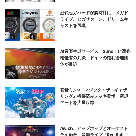
歴代セガハードが腕時計に メガド
ライブ、セガサターン、ドリームキ
ャストを再現
AI音楽生成サービス「Suno」に著作
権侵害の判決 ドイツの権利管理団
体が提訴
初音ミク×『マジック：ザ・ギャザ
リング』構築済みデッキ登場 新規
アートを大量収録
Awich、ヒップホップとオーケスト
ラを融合 音楽ライブ「Red Bull