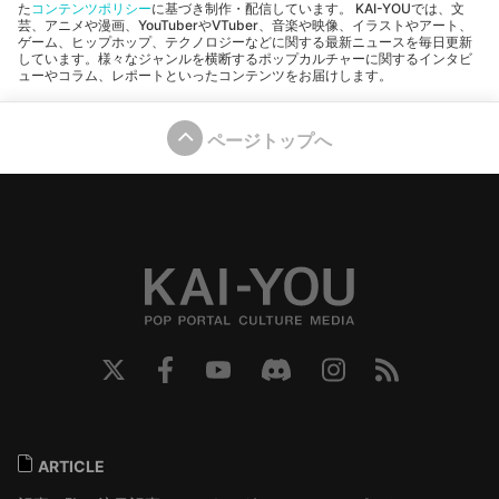
た
コンテンツポリシー
に基づき制作・配信しています。 KAI-YOUでは、文
芸、アニメや漫画、YouTuberやVTuber、音楽や映像、イラストやアート、
ゲーム、ヒップホップ、テクノロジーなどに関する最新ニュースを毎日更新
しています。様々なジャンルを横断するポップカルチャーに関するインタビ
ューやコラム、レポートといったコンテンツをお届けします。
ページトップへ
ARTICLE