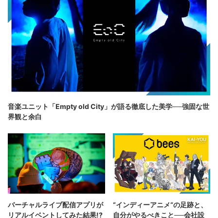
音楽ユニット「Empty old City」が語る徹底した美学──強固な世
界観と余白
バーチャルライブ配信アプリが
“インディーアニメ“の足跡と、
リアルイベントしてみた結果!?
自分がやるべきこと──会社設