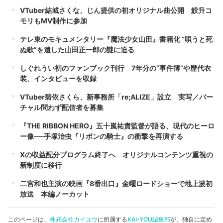
VTuber結城さくな、じん提供の初オリジナル曲公開 鮫升コ
モリもMV制作に参加
テレ東のモキュメンタリー『魔法少女山田』書籍化 “唄うと死
ぬ歌”を遺した山田正一郎の謎に迫る
しぐれうい初のファンブック刊行 7年分の“事件簿”や歴代衣
装、インタビューを収録
VTuber碧依さくら、新事務所「re;ALIZE」設立 実写／バー
チャル問わず配信者を募集
『THE RIBBON HERO』五十嵐祐貴監督が語る、現代のヒーロ
ー像──手塚治虫『リボンの騎士』の衝撃を再演する
Xの収益配分プログラム終了へ オリジナルコンテンツ重視の
新制度に移行
二宮和也主演の映画『8番出口』金曜ロードショーで地上波初
放送 本編ノーカット
このページは、
株式会社カイユウ
に所属する
KAI-YOU編集部
が、独自に定め