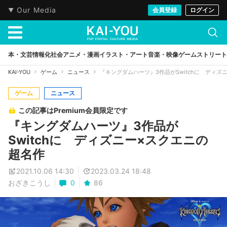
Our Media
会員登録
ログイン
本・文芸
情報化社会
アニメ・漫画
イラスト・アート
音楽・映像
ゲーム
ストリート
KAI-YOU
ゲーム
ニュース
『キングダムハーツ』3作品がSwitchに ディズ
ゲーム
ニュース
この記事はPremium会員限定です
『キングダムハーツ』3作品が
Switchに ディズニー×スクエニの
超名作
2021.10.06 14:30
2023.03.24 18:48
おざきこうし
0
86