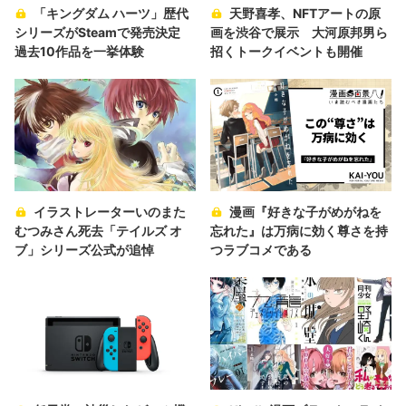
「キングダム ハーツ」歴代
天野喜孝、NFTアートの原
シリーズがSteamで発売決定
画を渋谷で展示 大河原邦男ら
過去10作品を一挙体験
招くトークイベントも開催
イラストレーターいのまた
漫画『好きな子がめがねを
むつみさん死去「テイルズ オ
忘れた』は万病に効く尊さを持
ブ」シリーズ公式が追悼
つラブコメである