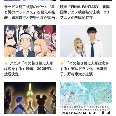
サービス終了状態のゲーム『星
映画『FINAL FANTASY』新潟
と翼のパラドクス』映画化を発
国際アニメ映画祭で上映 CG
表 貞本義行と静野孔文が参画
アニメの先駆的存在
アニメ『その着せ替え人形
『その着せ替え人形は恋を
は恋をする』続編、2025年に
する』実写ドラマ化 永瀬莉
放送決定
子、野村康太が主演