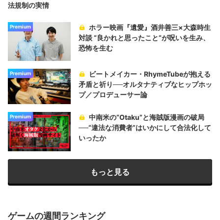
法規制の実情
ホラー映画『遺愛』酒井善三×大森時生
Premium
対談 “良かれと思ったこと“が呪いを生み、
恐怖を生む
ビートメイカー・RhymeTubeが抱える
Premium
矛盾と祈り──オルタナティブなヒップホッ
プ／プロデューサー論
中南米の“Otaku”と海賊版漫画の破局
Premium
──“違法な消費者”はいかにして合法化して
いったか
もっと見る
ゲームの週間ランキング