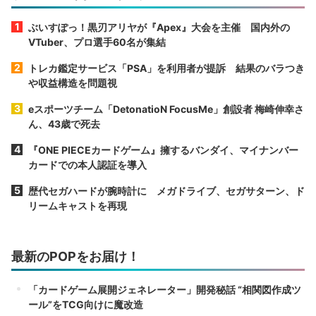
ぶいすぽっ！黒刃アリヤが『Apex』大会を主催 国内外の
VTuber、プロ選手60名が集結
トレカ鑑定サービス「PSA」を利用者が提訴 結果のバラつき
や収益構造を問題視
eスポーツチーム「DetonatioN FocusMe」創設者 梅崎伸幸さ
ん、43歳で死去
『ONE PIECEカードゲーム』擁するバンダイ、マイナンバー
カードでの本人認証を導入
歴代セガハードが腕時計に メガドライブ、セガサターン、ド
リームキャストを再現
最新のPOPをお届け！
「カードゲーム展開ジェネレーター」開発秘話 “相関図作成ツ
ール”をTCG向けに魔改造