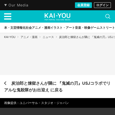
Our Media
会員登録
ログイン
本・文芸
情報化社会
アニメ・漫画
イラスト・アート
音楽・映像
ゲーム
ストリート
KAI-YOU
アニメ・漫画
ニュース
炭治郎と煉獄さんが隣に 『鬼滅の刃』US
炭治郎と煉獄さんが隣に 『鬼滅の刃』USJコラボでリ
アルな鬼殺隊がお出迎え に戻る
画像提供：ユニバーサル・スタジオ・ジャパン