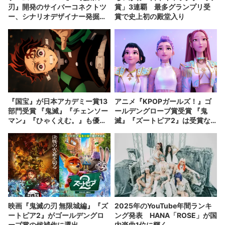
刃』開発のサイバーコネクトツ
賞」3連覇 最多グランプリ受
ー、シナリオデザイナー発掘企
賞で史上初の殿堂入り
画を開催
『国宝』が日本アカデミー賞13
アニメ『KPOPガールズ！』ゴ
部門受賞 『鬼滅』『チェンソー
ールデングローブ賞受賞 『鬼
マン』『ひゃくえむ。』も優秀
滅』『ズートピア2』は受賞な
賞に
らず
映画『鬼滅の刃 無限城編』『ズ
2025年のYouTube年間ランキ
ートピア2』がゴールデングロ
ング発表 HANA「ROSE」が国
ーブ賞の候補作に選出
内楽曲1位に輝く