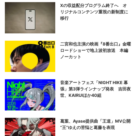
Xの収益配分プログラム終了へ オ
リジナルコンテンツ重視の新制度に
移行
二宮和也主演の映画『8番出口』金曜
ロードショーで地上波初放送 本編
ノーカット
音楽アートフェス「NIGHT HIKE 幕
張」第3弾ラインナップ発表 吉田夜
世、KAIRUIほか40組
葛葉、Ayase提供曲「王道」MV公開
“王”ゆえの苦悩と葛藤を表現