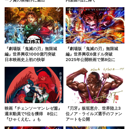
『劇場版「鬼滅の刃」無限城
『劇場版「鬼滅の刃」無限城
編』世界興収1000億円突破
編』世界興収6億ドル突破
日本映画史上初の快挙
2025年公開映画で第8位に
映画『チェンソーマン レゼ篇』
『刃牙』板垣恵介、世界陸上3
週末動員で1位を獲得 8位に
位ノア・ライルズ選手のファン
『ひゃくえむ。』も
アートを公開