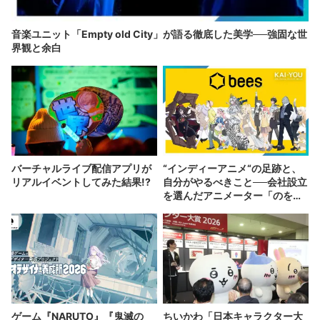
音楽ユニット「Empty old City」が語る徹底した美学──強固な世
界観と余白
バーチャルライブ配信アプリが
“インディーアニメ“の足跡と、
リアルイベントしてみた結果!?
自分がやるべきこと──会社設立
を選んだアニメーター「のを
か」の胸中
ゲーム『NARUTO』『鬼滅の
ちいかわ「日本キャラクター大