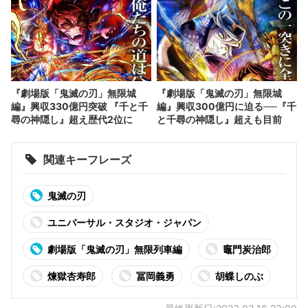
『劇場版「鬼滅の刃」無限城
『劇場版「鬼滅の刃」無限城
編』興収330億円突破 『千と千
編』興収300億円に迫る──『千
尋の神隠し』超え歴代2位に
と千尋の神隠し』超えも目前
関連キーフレーズ
鬼滅の刃
ユニバーサル・スタジオ・ジャパン
劇場版「鬼滅の刃」無限列車編
竈門炭治郎
煉獄杏寿郎
冨岡義勇
胡蝶しのぶ