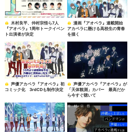
木村良平、仲村宗悟ら7人
漫画『アオペラ』連載開始
『アオペラ』1周年トークイベン
アカペラに懸ける高校生の青春
ト出演者が決定
を描く
声優アカペラ『アオペラ』初
声優アカペラ『アオペラ』が
コミック化 3rdCDも制作決定
「天体観測」カバー 最高だか
ら今すぐ聴いて