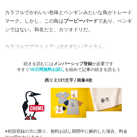
カラフルでかわいい色味とペンギンみたいな鳥がトレード
マーク。しかし、この鳥は
ブービーバード
であり、ペンギ
ンではない。和名だと、カツオドリだ。
カラフルでアウトドアっぽすぎないアイテム...
続きを読むには
メンバーシップ登録
が必要です
今すぐ
10日間無料お試し
を始めて記事の続きを読もう
残り 2,121文字 / 画像4枚
※初回登録の方に限り、無料お試し期間中に解約した場合、料金
は一切かかりません。