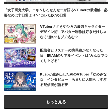
「女子研究大学」ニキ＆しろせんせーが語るVTuberの最適解 必
要なのは非日常より“イカレた奴”の日常
VTuberさえきやひろの最強キャラクター
デザイン術 アバター制作は好きだけじゃ
なく“嫌い”もブチ込む!?
配信者とリスナーの境界線がなくなった
日 IRIAMのリアルイベントは“みんなでつ
くり上げる”
KLabが生み出したAIのVTuber「ゆめみな
な」インタビュー あまりに人間らしすぎ
る配信者が語る夢
もっと見る