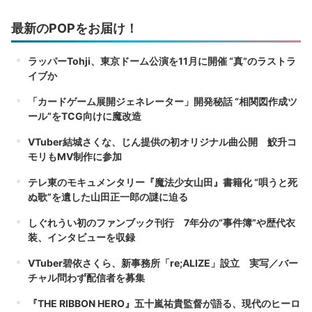
最新のPOPをお届け！
ラッパーTohji、東京ドーム公演を11月に開催 “真”のラストラ
イブか
「カードゲーム展開ジェネレーター」開発秘話 “相関図作成ツ
ール”をTCG向けに魔改造
VTuber結城さくな、じん提供の初オリジナル曲公開 鮫升コ
モリもMV制作に参加
テレ東のモキュメンタリー『魔法少女山田』書籍化 “唄うと死
ぬ歌”を遺した山田正一郎の謎に迫る
しぐれうい初のファンブック刊行 7年分の“事件簿”や歴代衣
装、インタビューを収録
VTuber碧依さくら、新事務所「re;ALIZE」設立 実写／バー
チャル問わず配信者を募集
『THE RIBBON HERO』五十嵐祐貴監督が語る、現代のヒーロ