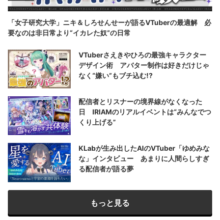
「女子研究大学」ニキ＆しろせんせーが語るVTuberの最適解 必
要なのは非日常より“イカレた奴”の日常
VTuberさえきやひろの最強キャラクター
デザイン術 アバター制作は好きだけじゃ
なく“嫌い”もブチ込む!?
配信者とリスナーの境界線がなくなった
日 IRIAMのリアルイベントは“みんなでつ
くり上げる”
KLabが生み出したAIのVTuber「ゆめみな
な」インタビュー あまりに人間らしすぎ
る配信者が語る夢
もっと見る