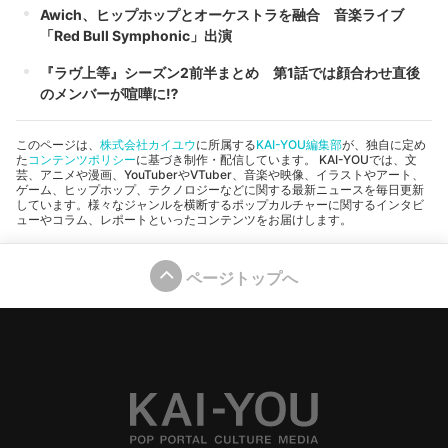
Awich、ヒップホップとオーケストラを融合 音楽ライブ
「Red Bull Symphonic」出演
『ラヴ上等』シーズン2前半まとめ 第1話では顔合わせ直後
のメンバーが喧嘩に⁉︎
このページは、
株式会社カイユウ
に所属する
KAI-YOU編集部
が、独自に定め
た
コンテンツポリシー
に基づき制作・配信しています。 KAI-YOUでは、文
芸、アニメや漫画、YouTuberやVTuber、音楽や映像、イラストやアート、
ゲーム、ヒップホップ、テクノロジーなどに関する最新ニュースを毎日更新
しています。様々なジャンルを横断するポップカルチャーに関するインタビ
ューやコラム、レポートといったコンテンツをお届けします。
ページトップへ