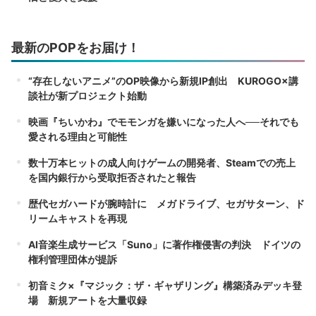
最新のPOPをお届け！
“存在しないアニメ”のOP映像から新規IP創出 KUROGO×講
談社が新プロジェクト始動
映画『ちいかわ』でモモンガを嫌いになった人へ──それでも
愛される理由と可能性
数十万本ヒットの成人向けゲームの開発者、Steamでの売上
を国内銀行から受取拒否されたと報告
歴代セガハードが腕時計に メガドライブ、セガサターン、ド
リームキャストを再現
AI音楽生成サービス「Suno」に著作権侵害の判決 ドイツの
権利管理団体が提訴
初音ミク×『マジック：ザ・ギャザリング』構築済みデッキ登
場 新規アートを大量収録