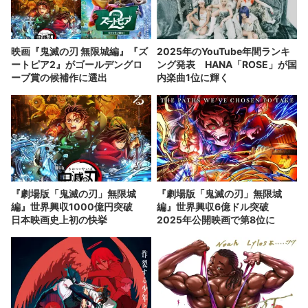
映画『鬼滅の刃 無限城編』『ズ
2025年のYouTube年間ランキ
ートピア2』がゴールデングロ
ング発表 HANA「ROSE」が国
ーブ賞の候補作に選出
内楽曲1位に輝く
『劇場版「鬼滅の刃」無限城
『劇場版「鬼滅の刃」無限城
編』世界興収1000億円突破
編』世界興収6億ドル突破
日本映画史上初の快挙
2025年公開映画で第8位に