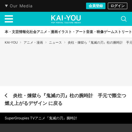
Our Media
会員登録
ログイン
本・文芸
情報化社会
アニメ・漫画
イラスト・アート
音楽・映像
ゲーム
ストリート
KAI-YOU
アニメ・漫画
ニュース
炎柱・煉獄ら『鬼滅の刃』柱の腕時計 手
炎柱・煉獄ら『鬼滅の刃』柱の腕時計 手元で際立つ
燃え上がるデザイン に戻る
SuperGroupies TVアニメ『⻤滅の刃』腕時計