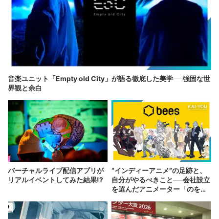
音楽ユニット「Empty old City」が語る徹底した美学──強固な世
界観と余白
バーチャルライブ配信アプリが
“インディーアニメ“の足跡と、
リアルイベントしてみた結果!?
自分がやるべきこと──会社設立
を選んだアニメーター「のを
か」の胸中