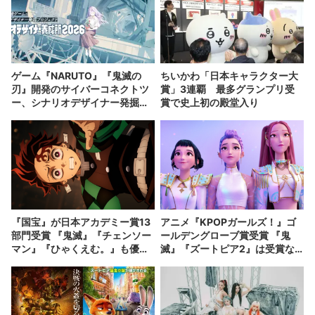
ゲーム『NARUTO』『鬼滅の
ちいかわ「日本キャラクター大
刃』開発のサイバーコネクトツ
賞」3連覇 最多グランプリ受
ー、シナリオデザイナー発掘企
賞で史上初の殿堂入り
画を開催
『国宝』が日本アカデミー賞13
アニメ『KPOPガールズ！』ゴ
部門受賞 『鬼滅』『チェンソー
ールデングローブ賞受賞 『鬼
マン』『ひゃくえむ。』も優秀
滅』『ズートピア2』は受賞な
賞に
らず