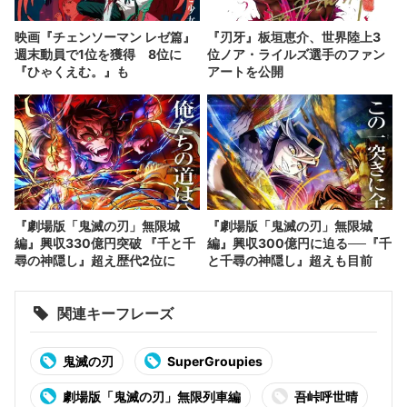
映画『チェンソーマン レゼ篇』
『刃牙』板垣恵介、世界陸上3
週末動員で1位を獲得 8位に
位ノア・ライルズ選手のファン
『ひゃくえむ。』も
アートを公開
『劇場版「鬼滅の刃」無限城
『劇場版「鬼滅の刃」無限城
編』興収330億円突破 『千と千
編』興収300億円に迫る──『千
尋の神隠し』超え歴代2位に
と千尋の神隠し』超えも目前
関連キーフレーズ
鬼滅の刃
SuperGroupies
劇場版「鬼滅の刃」無限列車編
吾峠呼世晴