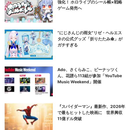
強化！ ホロライブのシール帳×戦略
ゲーム発売へ
“にじさんじの雨女”リゼ・ヘルエス
タの公式グッズ「折りたたみ傘」が
ガチすぎる
Ado、さくらみこ、ピーナッツく
ん、花譜ら113組が参加「YouTube
Music Weekend」開催
『スパイダーマン』最新作、2026年
で最もヒットした映画に 世界興収
11億ドル突破