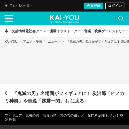
Our Media
会員登録
ログイン
本・文芸
情報化社会
アニメ・漫画
イラスト・アート
音楽・映像
ゲーム
ストリート
KAI-YOU
アニメ・漫画
ニュース
『鬼滅の刃』名場面がフィギュアに！ 炭治
『鬼滅の刃』名場面がフィギュアに！ 炭治郎「ヒノカ
ミ神楽」や善逸「霹靂一閃」も に戻る
フィギュア「鬼滅の刃 情景乃箱 其の壱の編」／「竈門炭治郎 ヒノカミ神
楽 円舞」