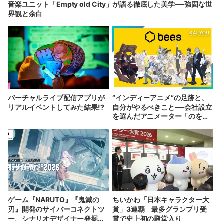
音楽ユニット「Empty old City」が語る徹底した美学──強固な世
界観と余白
バーチャルライブ配信アプリが
“インディーアニメ“の足跡と、
リアルイベントしてみた結果!?
自分がやるべきこと──会社設立
を選んだアニメーター「のを
か」の胸中
ゲーム『NARUTO』『鬼滅の
ちいかわ「日本キャラクター大
刃』開発のサイバーコネクトツ
賞」3連覇 最多グランプリ受
ー、シナリオデザイナー発掘企
賞で史上初の殿堂入り