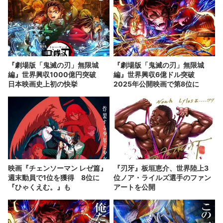
『劇場版「鬼滅の刃」無限城
『劇場版「鬼滅の刃」無限城
編』世界興収1000億円突破
編』世界興収6億ドル突破
日本映画史上初の快挙
2025年公開映画で第8位に
映画『チェンソーマン レゼ篇』
『刃牙』板垣恵介、世界陸上3
週末動員で1位を獲得 8位に
位ノア・ライルズ選手のファン
『ひゃくえむ。』も
アートを公開