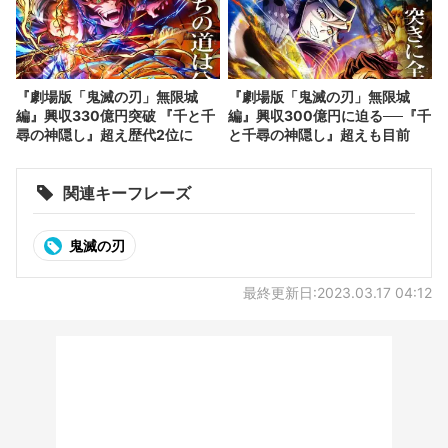
『劇場版「鬼滅の刃」無限城
『劇場版「鬼滅の刃」無限城
編』興収330億円突破 『千と千
編』興収300億円に迫る──『千
尋の神隠し』超え歴代2位に
と千尋の神隠し』超えも目前
関連キーフレーズ
鬼滅の刃
最終更新日:2023.03.17 04:12