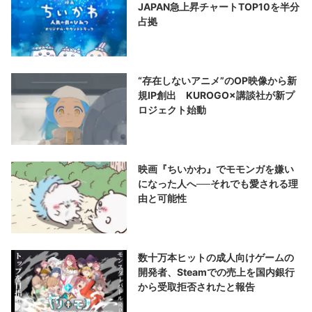
JAPAN急上昇チャートTOP10を半分
占拠
“存在しないアニメ”のOP映像から新
規IP創出 KUROGO×講談社が新プ
ロジェクト始動
映画『ちいかわ』でモモンガを嫌い
になった人へ──それでも愛される理
由と可能性
数十万本ヒットの成人向けゲームの
開発者、Steamでの売上を国内銀行
から受取拒否されたと報告