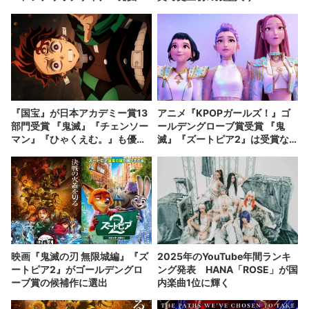
画を開催
『国宝』が日本アカデミー賞13
アニメ『KPOPガールズ！』ゴ
部門受賞 『鬼滅』『チェンソー
ールデングローブ賞受賞 『鬼
マン』『ひゃくえむ。』も優秀
滅』『ズートピア2』は受賞な
賞に
らず
映画『鬼滅の刃 無限城編』『ズ
2025年のYouTube年間ランキ
ートピア2』がゴールデングロ
ング発表 HANA「ROSE」が国
ーブ賞の候補作に選出
内楽曲1位に輝く