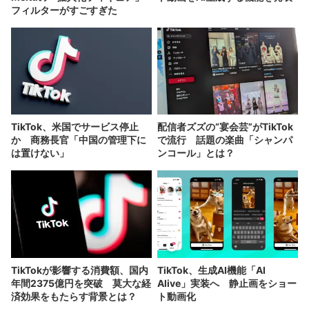
フィルターがすごすぎた
TikTok、米国でサービス停止
配信者ズズの“宴会芸”がTikTok
か 商務長官「中国の管理下に
で流行 話題の楽曲「シャンパ
は置けない」
ンコール」とは？
TikTokが影響する消費額、国内
TikTok、生成AI機能「AI
年間2375億円を突破 莫大な経
Alive」実装へ 静止画をショー
済効果をもたらす背景とは？
ト動画化