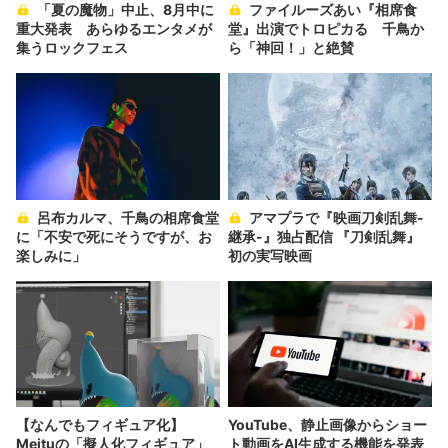
「夏の魔物」中止、8月中に
ファイルーズあい『相席食
重大発表 あらゆるエンタメが
堂』出演でトロピカる 千鳥か
集うロックフェス
ら「神回！」と絶賛
呂布カルマ、千鳥の相席食堂
アマプラで『映画刀剣乱舞-
に「不安で死にそうですが、お
継承-』独占配信 『刀剣乱舞』
楽しみに」
初の実写映画
【なんでもフィギュア化】
YouTube、静止画像からショー
Meituの「擬人化フィギュア」
ト動画をAI生成する機能を発表