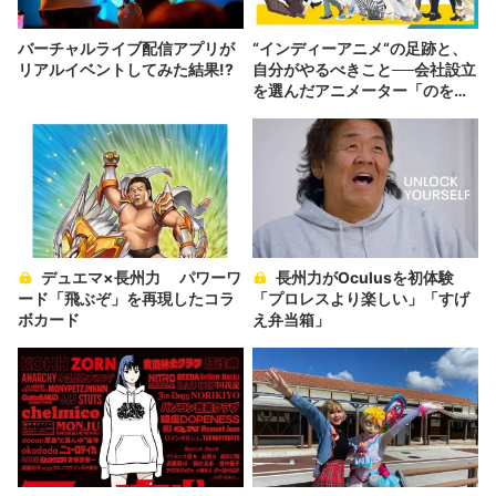
バーチャルライブ配信アプリが
“インディーアニメ“の足跡と、
リアルイベントしてみた結果!?
自分がやるべきこと──会社設立
を選んだアニメーター「のを
か」の胸中
デュエマ×長州力 パワーワ
長州力がOculusを初体験
ード「飛ぶぞ」を再現したコラ
「プロレスより楽しい」「すげ
ボカード
え弁当箱」