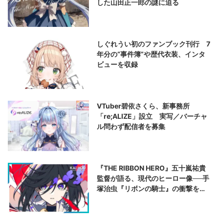
した山田正一郎の謎に迫る
しぐれうい初のファンブック刊行 7
年分の“事件簿”や歴代衣装、インタ
ビューを収録
VTuber碧依さくら、新事務所
「re;ALIZE」設立 実写／バーチャ
ル問わず配信者を募集
『THE RIBBON HERO』五十嵐祐貴
監督が語る、現代のヒーロー像──手
塚治虫『リボンの騎士』の衝撃を再
演する