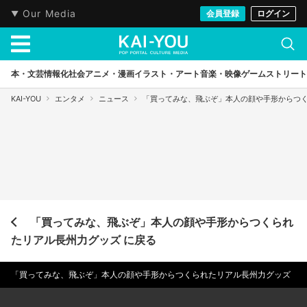
Our Media
会員登録
ログイン
本・文芸
情報化社会
アニメ・漫画
イラスト・アート
音楽・映像
ゲーム
ストリート
KAI-YOU
エンタメ
ニュース
「買ってみな、飛ぶぞ」本人の顔や手形からつ
「買ってみな、飛ぶぞ」本人の顔や手形からつくられ
たリアル長州力グッズ に戻る
「買ってみな、飛ぶぞ」本人の顔や手形からつくられたリアル長州力グッズ