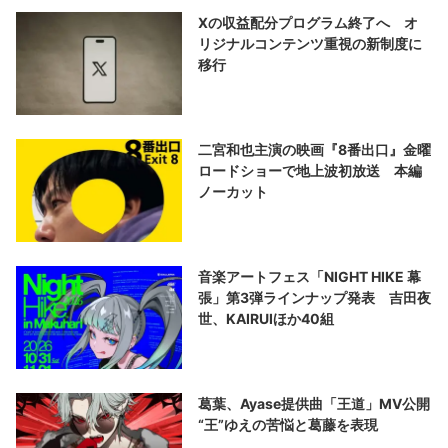
Xの収益配分プログラム終了へ オ
リジナルコンテンツ重視の新制度に
移行
二宮和也主演の映画『8番出口』金曜
ロードショーで地上波初放送 本編
ノーカット
音楽アートフェス「NIGHT HIKE 幕
張」第3弾ラインナップ発表 吉田夜
世、KAIRUIほか40組
葛葉、Ayase提供曲「王道」MV公開
“王”ゆえの苦悩と葛藤を表現