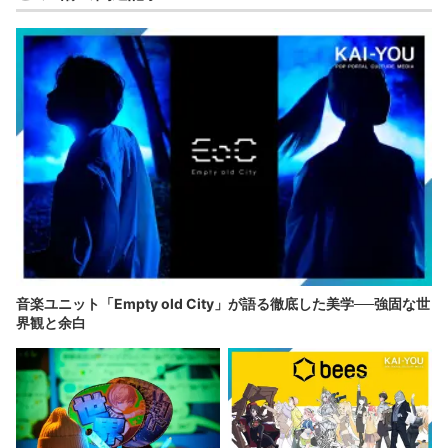
音楽ユニット「Empty old City」が語る徹底した美学──強固な世
界観と余白