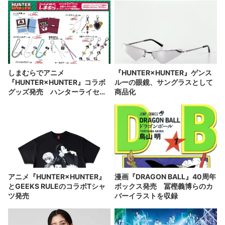
しまむらでアニメ
『HUNTER×HUNTER』ゲンス
『HUNTER×HUNTER』コラボ
ルーの眼鏡、サングラスとして
グッズ発売 ハンターライセン
商品化
スがシール手帳に
アニメ『HUNTER×HUNTER』
漫画『DRAGON BALL』40周年
とGEEKS RULEのコラボTシャ
ボックス発売 冨樫義博らのカ
ツ発売
バーイラストを収録