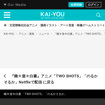
Our Media
会員登録
ログイン
本・文芸
情報化社会
アニメ・漫画
イラスト・アート
音楽・映像
ゲーム
ストリート
KAI-YOU
アニメ・漫画
ニュース
『幽☆遊☆白書』アニメ「TWO SHOTS」「の
『幽☆遊☆白書』アニメ「TWO SHOTS」「のるか
そるか」Netflixで配信 に戻る
幽☆遊☆白書 「TWO SHOTS」「のるかそるか」