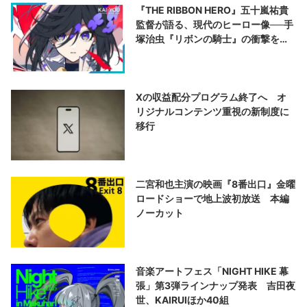
『THE RIBBON HERO』五十嵐祐貴
監督が語る、現代のヒーロー像──手
塚治虫『リボンの騎士』の衝撃を再
演する
Xの収益配分プログラム終了へ オ
リジナルコンテンツ重視の新制度に
移行
二宮和也主演の映画『8番出口』金曜
ロードショーで地上波初放送 本編
ノーカット
音楽アートフェス「NIGHT HIKE 幕
張」第3弾ラインナップ発表 吉田夜
世、KAIRUIほか40組