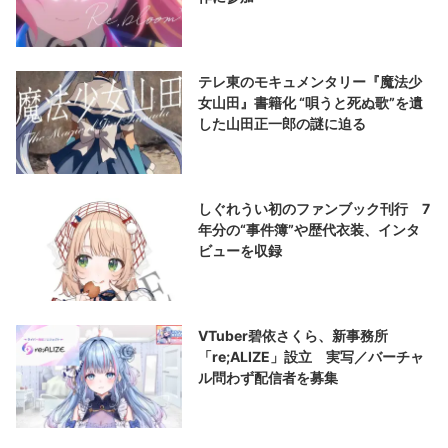
テレ東のモキュメンタリー『魔法少
女山田』書籍化 “唄うと死ぬ歌”を遺
した山田正一郎の謎に迫る
しぐれうい初のファンブック刊行 7
年分の“事件簿”や歴代衣装、インタ
ビューを収録
VTuber碧依さくら、新事務所
「re;ALIZE」設立 実写／バーチャ
ル問わず配信者を募集