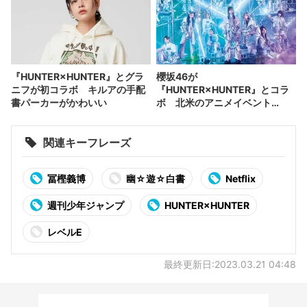
『HUNTER×HUNTER』とグラ
櫻坂46が
ニフが初コラボ キルアの手配
『HUNTER×HUNTER』とコラ
書パーカーがかわいい
ボ 北米のアニメイベント
「Anime Expo」で実現
関連キーフレーズ
冨樫義博
幽☆遊☆白書
Netflix
週刊少年ジャンプ
HUNTER×HUNTER
レベルE
最終更新日:2023.03.21 04:48