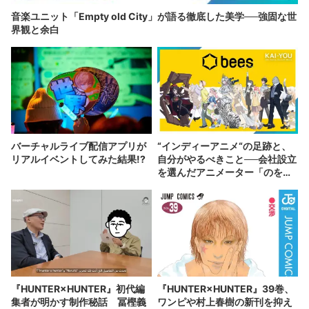
音楽ユニット「Empty old City」が語る徹底した美学──強固な世
界観と余白
バーチャルライブ配信アプリが
“インディーアニメ“の足跡と、
リアルイベントしてみた結果!?
自分がやるべきこと──会社設立
を選んだアニメーター「のを
か」の胸中
『HUNTER×HUNTER』初代編
『HUNTER×HUNTER』39巻、
集者が明かす制作秘話 冨樫義
ワンピや村上春樹の新刊を抑え