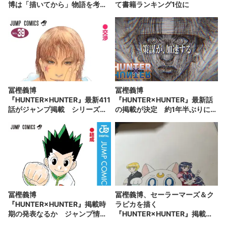
博は「描いてから」物語を考え
て書籍ランキング1位に
る？
冨樫義博
冨樫義博
『HUNTER×HUNTER』最新411
『HUNTER×HUNTER』最新話
話がジャンプ掲載 シリーズ累
の掲載が決定 約1年半ぶりに連
計1億部を突破
載再開か
冨樫義博
冨樫義博、セーラーマーズ＆ク
『HUNTER×HUNTER』掲載時
ラピカを描く
期の発表なるか ジャンプ情報
『HUNTER×HUNTER』掲載時
番組が4月27日に配信
期にも言及