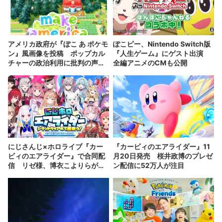
アメリカ政府が『ぽこ あ ポケモ
ぽこピー、Nintendo Switch版
ン』風画像を投稿 ポップカル
『人生ゲーム』にゲスト出演
チャーの政治利用に批判の声相
全編アニメのCMも公開
次ぐ
にじさんじ×ホロライブ『カー
『カービィのエアライダー』11
ビィのエアライダー』で合同配
月20日発売 桜井政博のプレゼ
信 リゼ様、博衣こよりらが激
ン配信に52万人が注目
突