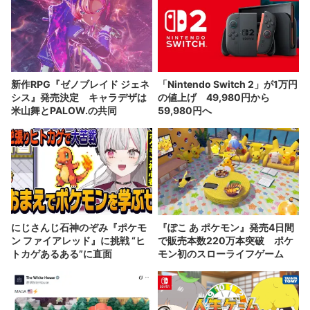
新作RPG『ゼノブレイド ジェネ
「Nintendo Switch 2」が1万円
シス』発売決定 キャラデザは
の値上げ 49,980円から
米山舞とPALOW.の共同
59,980円へ
にじさんじ石神のぞみ『ポケモ
『ぽこ あ ポケモン』発売4日間
ン ファイアレッド』に挑戦 “ヒ
で販売本数220万本突破 ポケ
トカゲあるある”に直面
モン初のスローライフゲーム