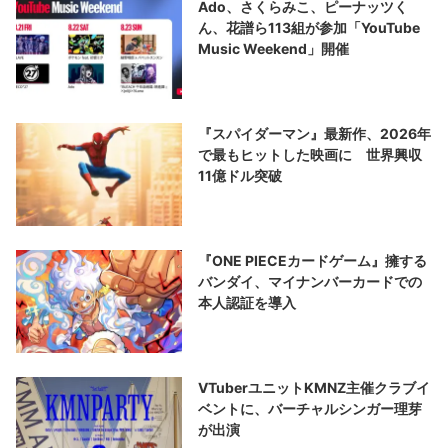
Ado、さくらみこ、ピーナッツく
ん、花譜ら113組が参加「YouTube
Music Weekend」開催
『スパイダーマン』最新作、2026年
で最もヒットした映画に 世界興収
11億ドル突破
『ONE PIECEカードゲーム』擁する
バンダイ、マイナンバーカードでの
本人認証を導入
VTuberユニットKMNZ主催クラブイ
ベントに、バーチャルシンガー理芽
が出演