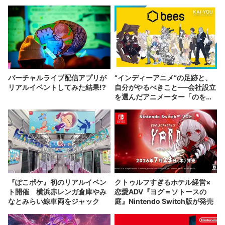
バーチャルライブ配信アプリが
“インディーアニメ“の足跡と、
リアルイベントしてみた結果!?
自分がやるべきこと──会社設立
を選んだアニメーター「のを
か」の胸中
『ぽこポケ』初のリアルイベン
クトゥルフすぎるホテル経営×
ト開催 横浜赤レンガ倉庫やみ
恋愛ADV『ヨグ＝ソトースの
なとみらい線車両をジャック
庭』Nintendo Switch版が発売