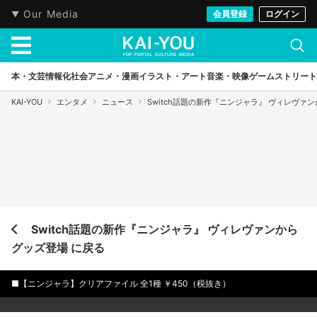
Our Media
会員登録
ログイン
本・文芸
情報化社会
アニメ・漫画
イラスト・アート
音楽・映像
ゲーム
ストリート
KAI-YOU
エンタメ
ニュース
Switch話題の新作『ニンジャラ』 ヴィレヴァ
Switch話題の新作『ニンジャラ』 ヴィレヴァンから
グッズ登場 に戻る
■【ニンジャラ】クリアファイル 全1種 ￥450（税抜き）