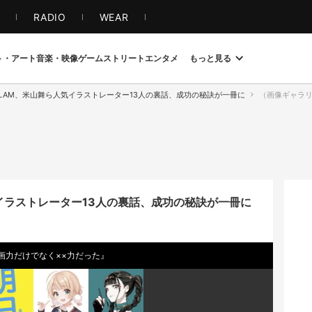
S
RADIO
WEAR
ト・アート
音楽・映像
ゲーム
ストリート
エンタメ
もっと見る
N、LAM、米山舞ら人気イラストレーター13人の裏話、成功の秘訣が一冊に
（画像ギャラリー 1 
気イラストレーター13人の裏話、成功の秘訣が一冊に
画力だけでなく××力だった』