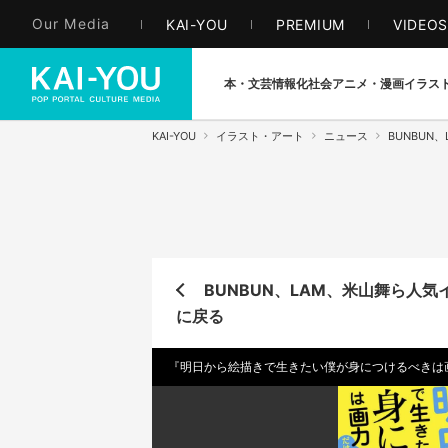
Our Media
KAI-YOU
PREMIUM
VIDEO
本・文芸
情報化社会
アニメ・漫画
イラス
KAI-YOU
イラスト・アート
ニュース
BUNBU
BUNBUN、LAM、米山舞ら人
に戻る
『明日から絵描きで生きたい僕が身につけるべきは