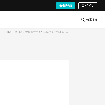
会員登録
ログイン
検索する
/ 15）『明日から絵描きで生きたい僕が身につけるべきは画力だけでなく××力だった』