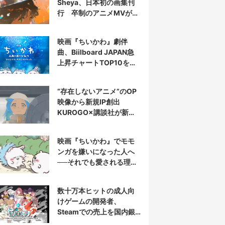
Sheya、日本初の画集刊
行 卒制のアニメMVが話
題の新鋭
映画『ちいかわ』劇伴
曲、Biilboard JAPAN急
上昇チャートTOP10を半
分占拠
“存在しないアニメ”のOP
映像から新規IP創出
KUROGO×講談社が新プ
ロジェクト始動
映画『ちいかわ』でモモ
ンガを嫌いになった人へ
──それでも愛される理由
と可能性
数十万本ヒットの成人向
けゲームの開発者、
Steamでの売上を国内銀
行から受取拒否されたと