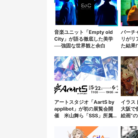
音楽ユニット「Empty old
バーチ
City」が語る徹底した美学
リがリ
──強固な世界観と余白
た結果!
アートスタジオ「AartS by
イラス
applibot」が初の展覧会開
大阪で
催 米山舞ら「SSS」所属作
絵画”
家の作品も展示