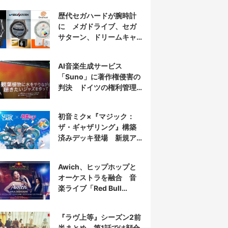
報告
歴代セガハードが腕時計
に メガドライブ、セガ
サターン、ドリームキャ
ストを再現
AI音楽生成サービス
「Suno」に著作権侵害の
判決 ドイツの権利管理
団体が提訴
初音ミク×『マジック：
ザ・ギャザリング』構築
済みデッキ登場 新規ア
ートを大量収録
Awich、ヒップホップと
オーケストラを融合 音
楽ライブ「Red Bull
Symphonic」出演
『ラヴ上等』シーズン2前
半まとめ 第1話では顔合