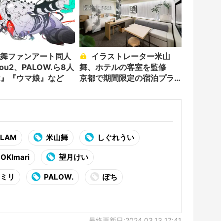
イラストレーター米山
rou2、PALOW.ら8人
舞、ホテルの客室を監修
ex』『ウマ娘』など
京都で期間限定の宿泊プラ
ン
LAM
米山舞
しぐれうい
OKImari
望月けい
5ミリ
PALOW.
ぽち
最終更新日:2024.03.13 17:41