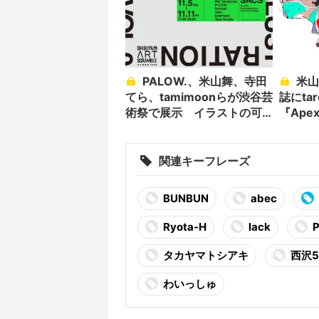
PALOW.、米山舞、寺田
米山舞ファンアート同人
てら、tamimoonらが渋谷芸
誌にta
術祭で展示 イラストの可
『Ap
能性探る
関連キーフレーズ
BUNBUN
abec
Ryota-H
lack
P
タカヤマトシアキ
⻄沢
わいっしゅ