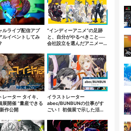
ャルライブ配信アプ
“インディーアニメ“の足跡
アルイベントしてみ
と、自分がやるべきこと──
?
会社設立を選んだアニメー
ター「のをか」の胸中
トレーター タイキ、
イラストレーター
個展開催 “量産できる
abec/BUNBUNの仕事がす
の新作公開
ごい！ 初個展で示した活動
20年の頂