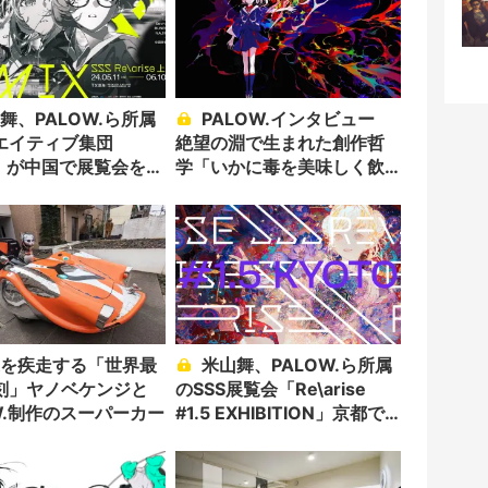
PALOW.インタビュー
エイティブ集団
絶望の淵で生まれた創作哲
S」が中国で展覧会を開
学「いかに毒を美味しく飲
ませるか」
米山舞、PALOW.ら所属
刻」ヤノベケンジと
のSSS展覧会「Re\arise
W.制作のスーパーカー
#1.5 EXHIBITION」京都で
開催