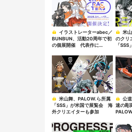
イラストレーターabec／
米山舞、PALOW.ら所属
BUNBUN、活動20周年で初
のクリ
の個展開催 代表作に
「SS
『SAO』
催
米山舞、PALOW.ら所属
公道を疾走する「世界最
「SSS」が米国で展覧会 海
速の彫
外クリエイターも参加
PALO