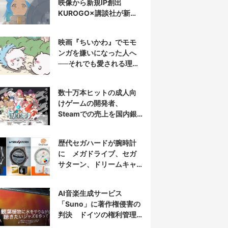
映像から新規IP創出
KUROGO×講談社が新プ
ロジェクト始動
映画『ちいかわ』でモモ
ンガを嫌いになった人へ
──それでも愛される理由
と可能性
数十万本ヒットの成人向
けゲームの開発者、
Steamでの売上を国内銀
行から受取拒否されたと
報告
歴代セガハードが腕時計
に メガドライブ、セガ
サターン、ドリームキャ
ストを再現
AI音楽生成サービス
「Suno」に著作権侵害の
判決 ドイツの権利管理
団体が提訴