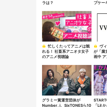
ラは？
プケー
忙しくたってアニメは観
ヴィレッジヴァンガード
れる！ 社畜系アニオタ女子
が「腐
のアニメ視聴論
画中 
グラミー賞運営団体が
STAR
Number_i、SixTONESら10
「Lil