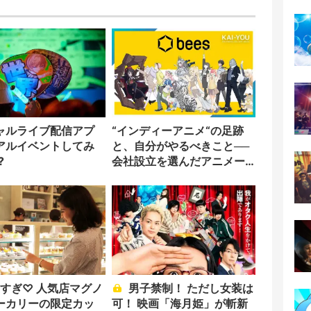
ャルライブ配信アプ
“インディーアニメ“の足跡
アルイベントしてみ
と、自分がやるべきこと──
?
会社設立を選んだアニメー
ター「のをか」の胸中
男子禁制！ ただし女装は
ーカリーの限定カッ
可！ 映画「海月姫」が斬新