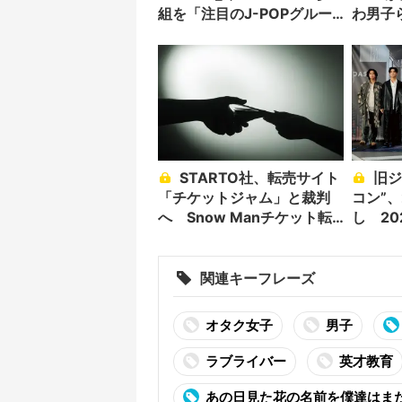
組を「注目のJ-POPグルー
わ男子
プ」に選出
牽引
STARTO社、転売サイト
旧ジャニーズ恒例の“カウ
「チケットジャム」と裁判
コン”
へ Snow Manチケット転
し 2
売を巡って
関連キーフレーズ
オタク女子
男子
ラブライバー
英才教育
あの日見た花の名前を僕達はま