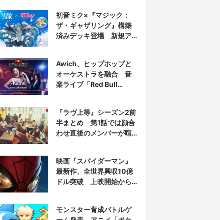
初音ミク×『マジック：
ザ・ギャザリング』構築
済みデッキ登場 新規ア
ートを大量収録
Awich、ヒップホップと
オーケストラを融合 音
楽ライブ「Red Bull
Symphonic」出演
『ラヴ上等』シーズン2前
半まとめ 第1話では顔合
わせ直後のメンバーが喧
嘩に⁉︎
映画『スパイダーマン』
最新作、全世界興収10億
ドル突破 上映開始から
わずか6日
モンスター育成バトルゲ
ーム発表 アニメ「ポケ