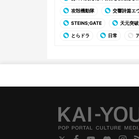
攻殻機動隊
交響詩篇エ
STEINS;GATE
天元突破
とらドラ
日常