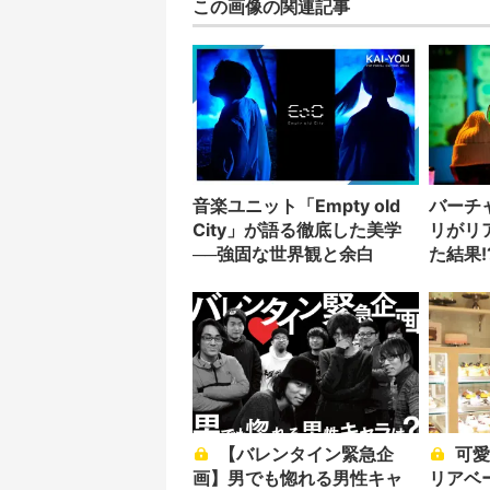
この画像の関連記事
音楽ユニット「Empty old
バーチ
City」が語る徹底した美学
リがリ
──強固な世界観と余白
た結果!
【バレンタイン緊急企
可愛すぎ♡ 人気店マグノ
画】男でも惚れる男性キャ
リアベ