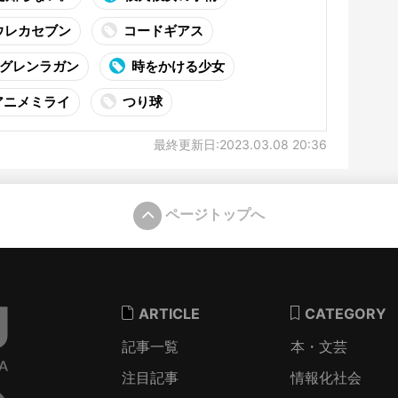
ウレカセブン
コードギアス
グレンラガン
時をかける少女
アニメミライ
つり球
最終更新日:2023.03.08 20:36
ページトップへ
ARTICLE
CATEGORY
記事一覧
本・文芸
注目記事
情報化社会