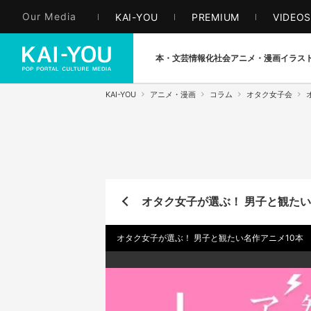
Our Media
KAI-YOU
PREMIUM
VIDEO
本・文芸
情報化社会
アニメ・漫画
イラス
KAI-YOU
アニメ・漫画
コラム
オタク女子会
オタク女子が選ぶ！ 男子と観たい
オタク女子が選ぶ！ 男子と観たい名作アニメ10本