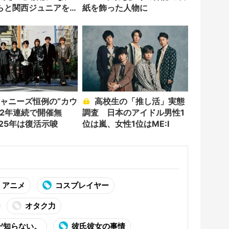
らと関西ジュニアを
紙を飾った人物に
高校生の「推し活」実態
、2年連続で開催無
調査 日本のアイドル男性1
025年は復活示唆
位は嵐、女性1位はME:I
アニメ
コスプレイヤー
オタク力
だ知らない。
彼氏彼女の事情