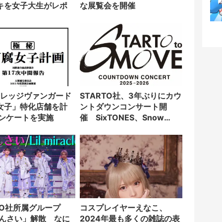
キを女子大生がレポ
な展覧会を開催
STARTO社、3年ぶりにカウ
女子」特化店舗を計
ントダウンコンサート開
アンケートを実施
催 SixTONES、Snow
Manら12組出演
TO社所属グループ
コスプレイヤーえなこ、
 かんさい」解散 なに
2024年最も多くの雑誌の表