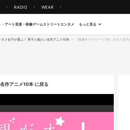
S
RADIO
WEAR
ト・アート
音楽・映像
ゲーム
ストリート
エンタメ
もっと見る
オタク女子が選ぶ！ 男子と観たい名作アニメ10本
（画像ギャラリー 1 / 19）オタク女
名作アニメ10本 に戻る