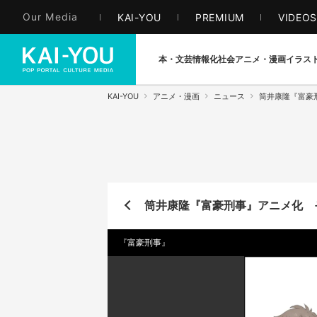
Our Media
KAI-YOU
PREMIUM
VIDEO
本・文芸
情報化社会
アニメ・漫画
イラス
KAI-YOU
アニメ・漫画
ニュース
筒井康隆『富豪
筒井康隆『富豪刑事』アニメ化 
『富豪刑事』