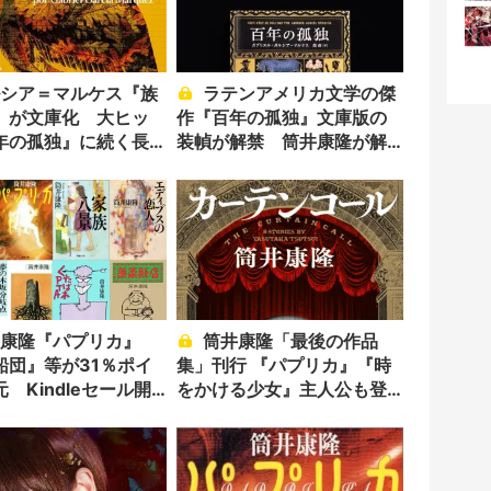
ラテンアメリカ文学の傑
』が文庫化 大ヒッ
作『百年の孤独』文庫版の
年の孤独』に続く長
装幀が解禁 筒井康隆が解
作
説を寄稿
筒井康隆「最後の作品
船団』等が31％ポイ
集」刊行 『パプリカ』『時
 Kindleセール開
をかける少女』主人公も登
場