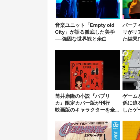
音楽ユニット「Empty old
バーチ
City」が語る徹底した美学
リがリ
──強固な世界観と余白
た結果!
筒井康隆の小説『パプリ
ゲーム
カ』限定カバー版が刊行
係に迫
映画版のキャラクターを全
したゲ
面に配置
訳は赤