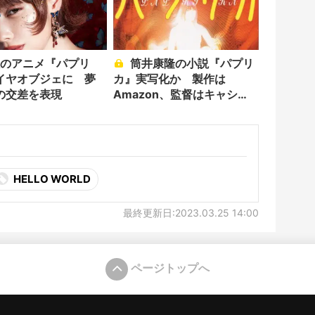
筒井康隆の小説『パプリ
イヤオブジェに 夢
カ』実写化か 製作は
の交差を表現
Amazon、監督はキャシ
ー・ヤン
HELLO WORLD
最終更新日:2023.03.25 14:00
ページトップへ