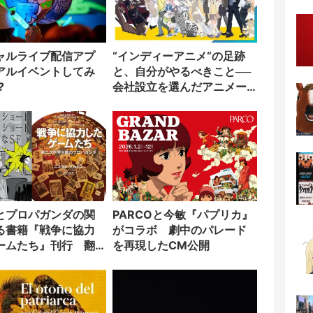
ャルライブ配信アプ
“インディーアニメ“の足跡
アルイベントしてみ
と、自分がやるべきこと──
?
会社設立を選んだアニメー
ター「のをか」の胸中
とプロパガンダの関
PARCOと今敏『パプリカ』
る書籍『戦争に協力
がコラボ 劇中のパレード
ームたち』刊行 翻
を再現したCM公開
野工作