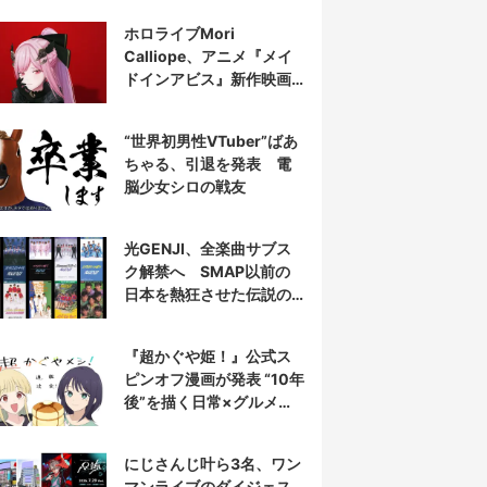
表示
ホロライブMori
Calliope、アニメ『メイ
ドインアビス』新作映画
の主題歌を担当
“世界初男性VTuber”ばあ
ちゃる、引退を発表 電
脳少女シロの戦友
光GENJI、全楽曲サブス
ク解禁へ SMAP以前の
日本を熱狂させた伝説の
アイドル7人組
『超かぐや姫！』公式ス
ピンオフ漫画が発表 “10年
後”を描く日常×グルメ作
品
にじさんじ叶ら3名、ワン
マンライブのダイジェス