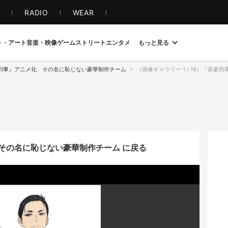
S
RADIO
WEAR
ト・アート
音楽・映像
ゲーム
ストリート
エンタメ
もっと見る
刑事』アニメ化 その名に恥じない豪華制作チーム
（画像ギャラリー 1 / 18）『富豪刑
その名に恥じない豪華制作チーム に戻る