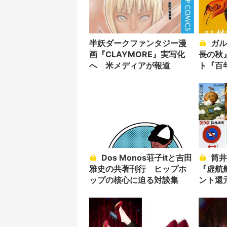
半妖ダークファンタジー漫
ガルシア＝マルケス『族
画『CLAYMORE』実写化
長の秋
へ 米メディアが報道
ト『百
編第2
Dos Monos荘子itと吉田
筒井康隆『パプリカ』
雅史の共著刊行 ヒップホ
『虚航
ップの核心に迫る対談集
ント還元
催