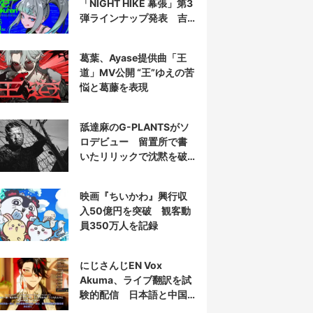
「NIGHT HIKE 幕張」第3
弾ラインナップ発表 吉
田夜世、KAIRUIほか40組
葛葉、Ayase提供曲「王
道」MV公開 “王”ゆえの苦
悩と葛藤を表現
舐達麻のG-PLANTSがソ
ロデビュー 留置所で書
いたリリックで沈黙を破
る
映画『ちいかわ』興行収
入50億円を突破 観客動
員350万人を記録
にじさんじEN Vox
Akuma、ライブ翻訳を試
験的配信 日本語と中国
語の字幕をリアルタイム