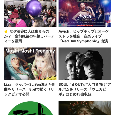
なぜ渋谷に人は集まるの
Awich、ヒップホップとオーケ
か？ 空前絶後の年越しパーテ
ストラを融合 音楽ライブ
ィーを激写
「Red Bull Symphonic」出演
Liza、ラッパー3Li¥en迎えた新
SOUL＇d OUTが“入門者向け”ア
曲をリリース 8bitで描くリリ
ルバムをリリース 「ウェカピ
ックビデオ公開
ポ」はじめ13曲収録