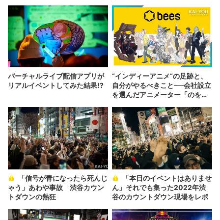
バーチャルライブ配信アプリが
“インディーアニメ“の足跡と、
リアルイベントしてみた結果!?
自分がやるべきこと──会社設立
を選んだアニメーター「のを
か」の胸中
「信号が青になったら死んじ
「本日のイベントはありませ
ゃう」あわや事故 渋谷カウン
ん」それでも集った2022年渋
トダウンの熱狂
谷のカウントダウン現場をレポ