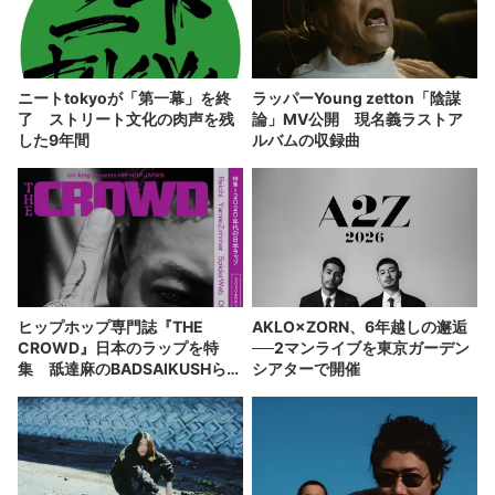
ニートtokyoが「第一幕」を終
ラッパーYoung zetton「陰謀
了 ストリート文化の肉声を残
論」MV公開 現名義ラストア
した9年間
ルバムの収録曲
ヒップホップ専門誌『THE
AKLO×ZORN、6年越しの邂逅
CROWD』日本のラップを特
──2マンライブを東京ガーデン
集 舐達麻のBADSAIKUSHら登
シアターで開催
場