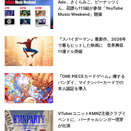
Ado、さくらみこ、ピーナッツく
ん、花譜ら113組が参加「YouTube
Music Weekend」開催
『スパイダーマン』最新作、2026年
で最もヒットした映画に 世界興収
11億ドル突破
『ONE PIECEカードゲーム』擁する
バンダイ、マイナンバーカードでの
本人認証を導入
VTuberユニットKMNZ主催クラブイ
ベントに、バーチャルシンガー理芽
が出演