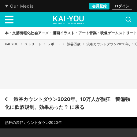
Our Media
会員登録
ログイン
本・文芸
情報化社会
アニメ・漫画
イラスト・アート
音楽・映像
ゲーム
ストリート
KAI-YOU
ストリート
レポート
渋谷万歳
渋谷カウントダウン2020年、
渋谷カウントダウン2020年、10万人が熱狂 警備強
化に飲酒規制、効果あった？ に戻る
熱狂の渋谷カウントダウン2020年