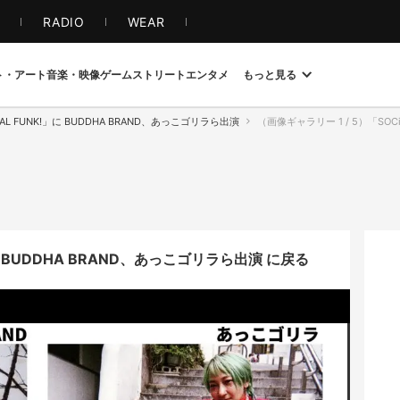
S
RADIO
WEAR
ト・アート
音楽・映像
ゲーム
ストリート
エンタメ
もっと見る
L FUNK!」に BUDDHA BRAND、あっこゴリラら出演
（画像ギャラリー 1 / 5）「SOCi
に BUDDHA BRAND、あっこゴリラら出演 に戻る