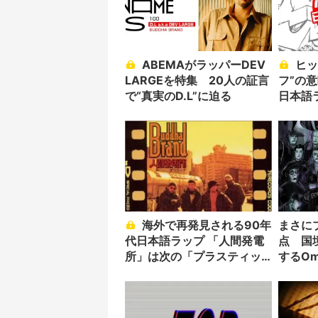
ABEMAがラッパーDEV
ヒップホップ名物“ビー
LARGEを特集 20人の証言
フ”の
で“真実のD.L”に迫る
日本語
海外で再発見される90年
まさに
代日本語ラップ 「人間発電
点 国
所」は次の「プラスティッ
するOm
ク・ラブ」になりえるか？