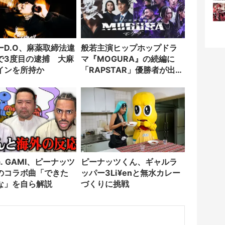
ーD.O、麻薬取締法違
般若主演ヒップホップドラ
で3度目の逮捕 大麻
マ『MOGURA』の続編に
インを所持か
「RAPSTAR」優勝者が出演
決定
.a. GAMI、ピーナッツ
ピーナッツくん、ギャルラ
のコラボ曲「できた
ッパー3Li¥enと無水カレー
な」を自ら解説
づくりに挑戦