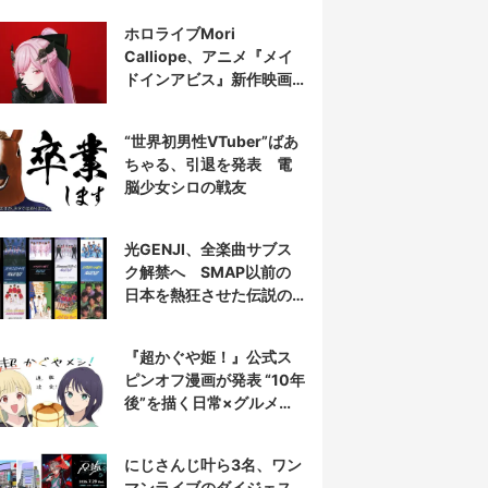
表示
ホロライブMori
Calliope、アニメ『メイ
ドインアビス』新作映画
の主題歌を担当
“世界初男性VTuber”ばあ
ちゃる、引退を発表 電
脳少女シロの戦友
光GENJI、全楽曲サブス
ク解禁へ SMAP以前の
日本を熱狂させた伝説の
アイドル7人組
『超かぐや姫！』公式ス
ピンオフ漫画が発表 “10年
後”を描く日常×グルメ作
品
にじさんじ叶ら3名、ワン
マンライブのダイジェス