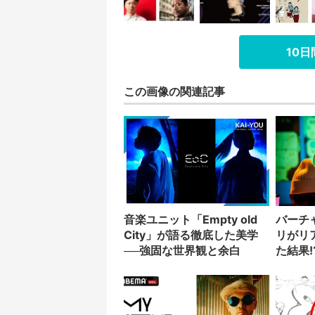
10
この画像の関連記事
音楽ユニット「Empty old
バーチ
City」が語る徹底した美学
リがリ
──強固な世界観と余白
た結果!