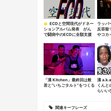
ECDと空間現代がドネー
ラッパ
ションアルバム発表 がん
反容疑
で闘病中のECDに全額支援
やコカ
「漢 Kitchen」最終回は般
漢 a.k
若と“いちごタルト”をつくる
くんと
らいい
関連キーフレーズ