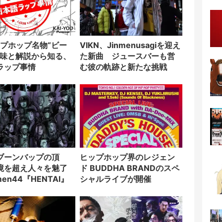
VIKN、Jinmenusagiを迎え
意味と解説から知る、
た新曲 ジュースバーも営
ラップ事情
む彼の軌跡と新たな挑戦
ブーンバップの頂
ヒップホップ界のレジェン
境を超え人々を魅了
ド BUDDHA BRANDのスペ
en44『HENTAI』
シャルライブが開催