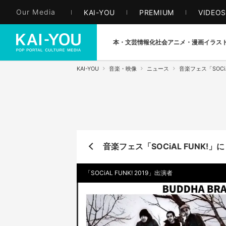
Our Media
KAI-YOU
PREMIUM
VIDEO
本・文芸
情報化社会
アニメ・漫画
イラス
KAI-YOU
音楽・映像
ニュース
音楽フェス「SOCiA
音楽フェス「SOCiAL FUNK!」
「SOCiAL FUNK! 2019」出演者