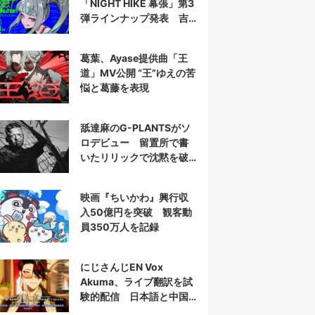
「NIGHT HIKE 幕張」第3
弾ラインナップ発表 吉
田夜世、KAIRUIほか40組
葛葉、Ayase提供曲「王
道」MV公開 “王”ゆえの苦
悩と葛藤を表現
舐達麻のG-PLANTSがソ
ロデビュー 留置所で書
いたリリックで沈黙を破
る
映画『ちいかわ』興行収
入50億円を突破 観客動
員350万人を記録
にじさんじEN Vox
Akuma、ライブ翻訳を試
験的配信 日本語と中国
語の字幕をリアルタイム