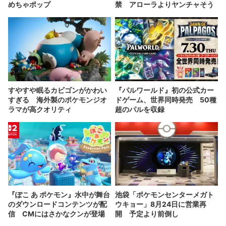
めちゃポップ
禁 アローラよりヤンチャそう
すやすや眠るカビゴンがかわい
『パルワールド』初の公式カー
すぎる 海外製のポケモンジオ
ドゲーム、世界同時発売 50種
ラマが高クオリティ
超のパルを収録
『ぽこ あ ポケモン』水中が舞台
池袋「ポケモンセンターメガト
のダウンロードコンテンツが配
ウキョー」8月24日に営業再
信 CMにはさかなクンが登場
開 予定より前倒し