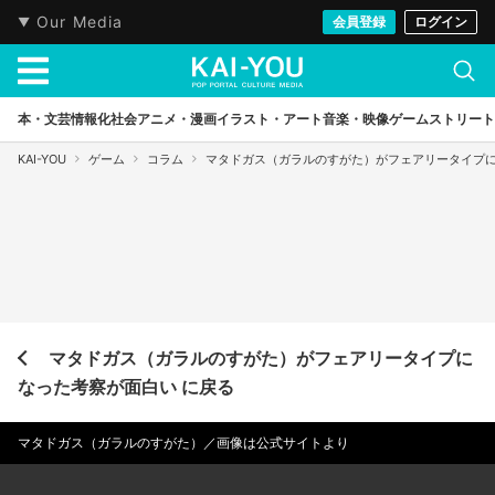
Our Media
会員登録
ログイン
本・文芸
情報化社会
アニメ・漫画
イラスト・アート
音楽・映像
ゲーム
ストリート
KAI-YOU
ゲーム
コラム
マタドガス（ガラルのすがた）がフェアリータイプ
マタドガス（ガラルのすがた）がフェアリータイプに
なった考察が面白い に戻る
マタドガス（ガラルのすがた）／画像は公式サイトより