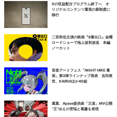
Xの収益配分プログラム終了へ オ
リジナルコンテンツ重視の新制度に
移行
二宮和也主演の映画『8番出口』金曜
ロードショーで地上波初放送 本編
ノーカット
音楽アートフェス「NIGHT HIKE 幕
張」第3弾ラインナップ発表 吉田夜
世、KAIRUIほか40組
葛葉、Ayase提供曲「王道」MV公開
“王”ゆえの苦悩と葛藤を表現