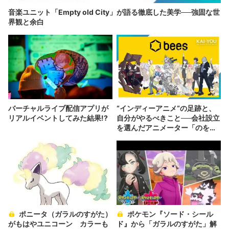
音楽ユニット「Empty old City」が語る徹底した美学──強固な世
界観と余白
バーチャルライブ配信アプリが
“インディーアニメ“の足跡と、
リアルイベントしてみた結果!?
自分がやるべきこと──会社設立
を選んだアニメーター「のを
か」の胸中
ポニータ（ガラルのすがた）
ポケモン『ソード・シール
がもはやユニコーン カラーも
ド』から「ガラルのすがた」解