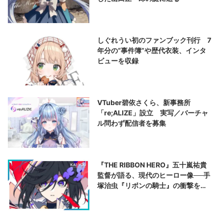
しぐれうい初のファンブック刊行 7
年分の“事件簿”や歴代衣装、インタ
ビューを収録
VTuber碧依さくら、新事務所
「re;ALIZE」設立 実写／バーチャ
ル問わず配信者を募集
『THE RIBBON HERO』五十嵐祐貴
監督が語る、現代のヒーロー像──手
塚治虫『リボンの騎士』の衝撃を再
演する