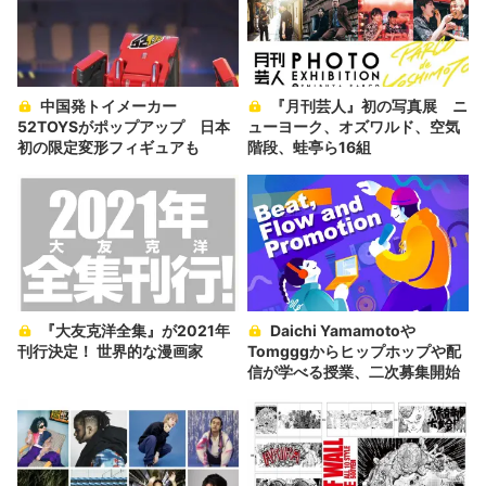
中国発トイメーカー
『月刊芸人』初の写真展 ニ
52TOYSがポップアップ 日本
ューヨーク、オズワルド、空気
初の限定変形フィギュアも
階段、蛙亭ら16組
『大友克洋全集』が2021年
Daichi Yamamotoや
刊行決定！ 世界的な漫画家
Tomgggからヒップホップや配
信が学べる授業、二次募集開始