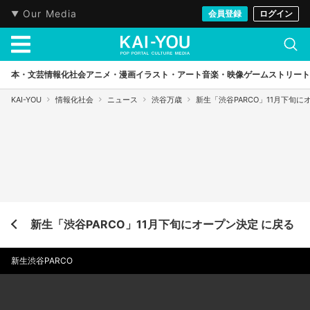
Our Media
会員登録
ログイン
本・文芸
情報化社会
アニメ・漫画
イラスト・アート
音楽・映像
ゲーム
ストリート
KAI-YOU
情報化社会
ニュース
渋谷万歳
新生「渋谷PARCO」11月下旬に
新生「渋谷PARCO」11月下旬にオープン決定 に戻る
新生渋谷PARCO