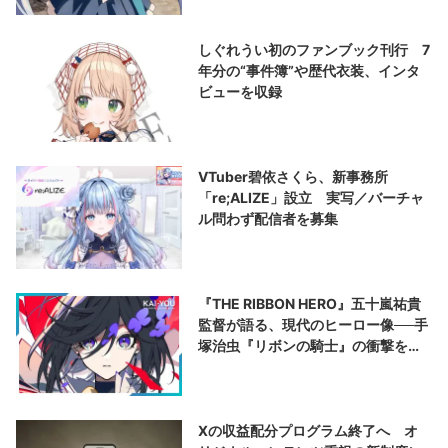
しぐれうい初のファンブック刊行 7
年分の“事件簿”や歴代衣装、インタ
ビューを収録
VTuber碧依さくら、新事務所
「re;ALIZE」設立 実写／バーチャ
ル問わず配信者を募集
『THE RIBBON HERO』五十嵐祐貴
監督が語る、現代のヒーロー像──手
塚治虫『リボンの騎士』の衝撃を再
演する
Xの収益配分プログラム終了へ オ