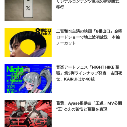
リジナルコンテンツ重視の新制度に
移行
二宮和也主演の映画『8番出口』金曜
ロードショーで地上波初放送 本編
ノーカット
音楽アートフェス「NIGHT HIKE 幕
張」第3弾ラインナップ発表 吉田夜
世、KAIRUIほか40組
葛葉、Ayase提供曲「王道」MV公開
“王”ゆえの苦悩と葛藤を表現