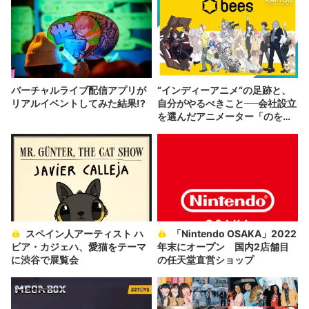
バーチャルライブ配信アプリが
“インディーアニメ“の足跡と、
リアルイベントしてみた結果!?
自分がやるべきこと──会社設立
を選んだアニメーター「のを
か」の胸中
スペイン人アーティスト ハ
「Nintendo OSAKA」2022
ビア・カジェハ、愛猫をテーマ
年末にオープン 国内2店舗目
に渋谷で展覧会
の任天堂直営ショップ