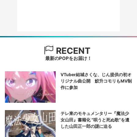
RECENT
最新のPOPをお届け！
VTuber結城さくな、じん提供の初オ
リジナル曲公開 鮫升コモリもMV制
作に参加
テレ東のモキュメンタリー『魔法少
女山田』書籍化 “唄うと死ぬ歌”を遺
した山田正一郎の謎に迫る