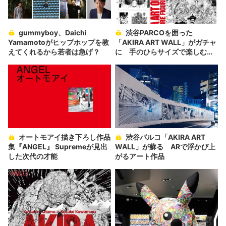
gummyboy、Daichi
渋谷PARCOを囲った
Yamamotoがヒップホップを教
「AKIRA ART WALL」がガチャ
えてくれるから若者は急げ？
に 手のひらサイズで楽しむア
ート
オートモアイ描き下ろし作品
渋谷パルコ「AKIRA ART
集『ANGEL』 Supremeが見出
WALL」が蘇る ARで浮かび上
した次代の才能
がるアート作品