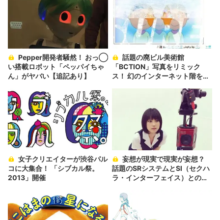
Pepper開発者騒然！ おっ◯
話題の廃ビル美術館
い搭載ロボット「ペッパイちゃ
「BCTION」写真をリミック
ん」がヤバい【追記あり】
ス！ 幻のインターネット階を創
造
女子クリエイターが渋谷パル
妄想が現実で現実が妄想？
コに大集合！ 「シブカル祭。
話題のSRシステムとSI（セクハ
2013」開催
ラ・インターフェイス）との魅
惑のコラボ！