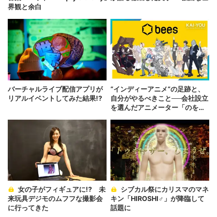
界観と余白
バーチャルライブ配信アプリが
“インディーアニメ“の足跡と、
リアルイベントしてみた結果!?
自分がやるべきこと──会社設立
を選んだアニメーター「のを
か」の胸中
女の子がフィギュアに!? 未
シブカル祭にカリスマのマネ
来玩具デジモのムフフな撮影会
キン「HIROSHI♂」が降臨して
に行ってきた
話題に