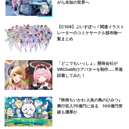
がら未知の世界へ
【C108】ぶいすぽっ！関連イラスト
レーターのコミケサークル頒布物一
覧まとめ
「どこでもいっしょ」開発会社が
VRChat向けアバターを制作……早速
試着してみた！
『映画ちいかわ 人魚の島のひみつ』
興行収入70億円に迫る 100億円突
破も濃厚か