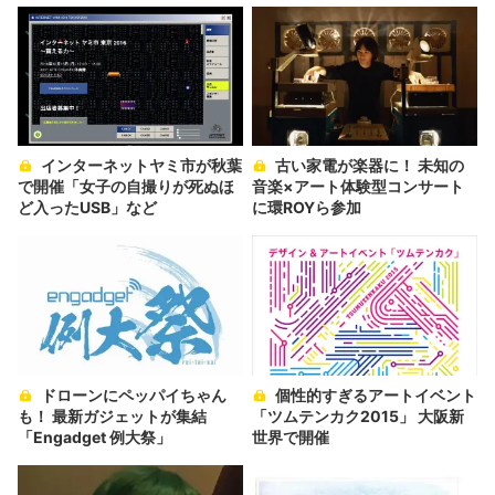
インターネットヤミ市が秋葉
古い家電が楽器に！ 未知の
で開催「女子の自撮りが死ぬほ
音楽×アート体験型コンサート
ど入ったUSB」など
に環ROYら参加
ドローンにペッパイちゃん
個性的すぎるアートイベント
も！ 最新ガジェットが集結
「ツムテンカク2015」 大阪新
「Engadget 例大祭」
世界で開催