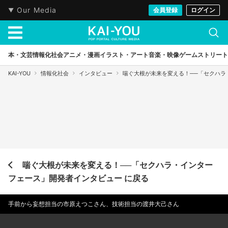
Our Media
会員登録
ログイン
本・文芸
情報化社会
アニメ・漫画
イラスト・アート
音楽・映像
ゲーム
ストリート
KAI-YOU
情報化社会
インタビュー
喘ぐ大根が未来を変える！──「セクハラ
喘ぐ大根が未来を変える！──「セクハラ・インター
フェース」開発者インタビュー に戻る
手前から妄想担当の市原えつこさん、技術担当の渡井大己さん