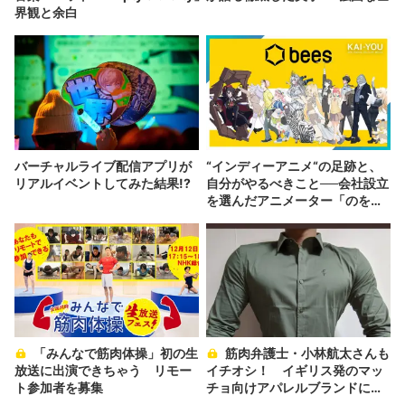
界観と余白
バーチャルライブ配信アプリが
“インディーアニメ“の足跡と、
リアルイベントしてみた結果!?
自分がやるべきこと──会社設立
を選んだアニメーター「のを
か」の胸中
「みんなで筋肉体操」初の生
筋肉弁護士・小林航太さんも
放送に出演できちゃう リモー
イチオシ！ イギリス発のマッ
ト参加者を募集
チョ向けアパレルブランドに注
目あつまる