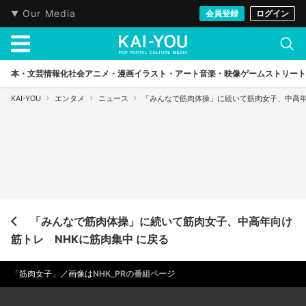
Our Media
会員登録
ログイン
本・文芸
情報化社会
アニメ・漫画
イラスト・アート
音楽・映像
ゲーム
ストリート
KAI-YOU
エンタメ
ニュース
「みんなで筋肉体操」に続いて筋肉女子、中高年
「みんなで筋肉体操」に続いて筋肉女子、中高年向け
筋トレ NHKに筋肉集中 に戻る
「筋肉女子」／画像は
NHK_PRの番組ページ