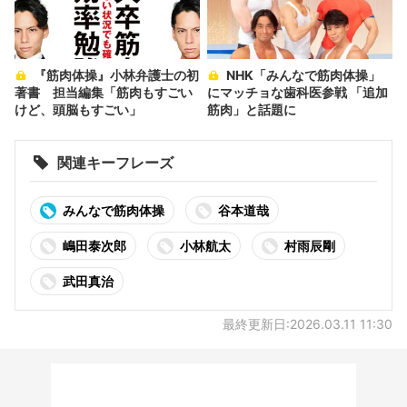
『筋肉体操』小林弁護士の初
NHK「みんなで筋肉体操」
著書 担当編集「筋肉もすごい
にマッチョな歯科医参戦 「追加
けど、頭脳もすごい」
筋肉」と話題に
関連キーフレーズ
みんなで筋肉体操
谷本道哉
嶋田泰次郎
小林航太
村雨辰剛
武田真治
最終更新日:2026.03.11 11:30