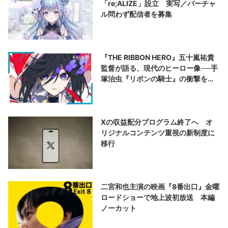
「re;ALIZE」設立 実写／バーチャ
ル問わず配信者を募集
『THE RIBBON HERO』五十嵐祐貴
監督が語る、現代のヒーロー像──手
塚治虫『リボンの騎士』の衝撃を再
演する
Xの収益配分プログラム終了へ オ
リジナルコンテンツ重視の新制度に
移行
二宮和也主演の映画『8番出口』金曜
ロードショーで地上波初放送 本編
ノーカット