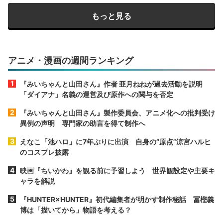
もっと見る
アニメ・漫画の週間ランキング
『みいちゃんと山田さん』作者 亜月ねねが過去活動を説明
「ダイアナ」名義の運営及び原作への関与を否定
『みいちゃんと山田さん』製作委員会、アニメ化への批判受け
異例の声明 専門家の助言を得て制作へ
えなこ「池ハロ」に7年ぶりに出演 自身の“原点”涼宮ハルヒ
のコスプレ披露
映画『ちいかわ』を観る前に予習しよう 世界観設定や主要キ
ャラを解説
『HUNTER×HUNTER』初代編集者が明かす制作秘話 冨樫義
博は「描いてから」物語を考える？