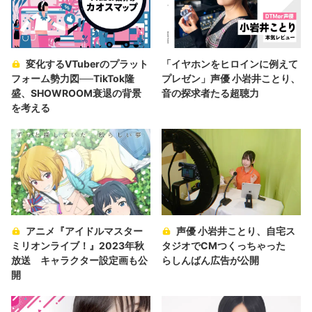
変化するVTuberのプラット
「イヤホンをヒロインに例えて
フォーム勢力図──TikTok隆
プレゼン」声優 小岩井ことり、
盛、SHOWROOM衰退の背景
音の探求者たる超聴力
を考える
アニメ『アイドルマスター
声優 小岩井ことり、自宅ス
ミリオンライブ！』2023年秋
タジオでCMつくっちゃった
放送 キャラクター設定画も公
らしんばん広告が公開
開