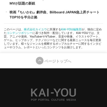
MVが話題の新鋭
映画『ちいかわ』劇伴曲、Biilboard JAPAN急上昇チャート
TOP10を半分占拠
このページは、
株式会社カイユウ
に所属する
KAI-YOU編集部
が、独自に定め
た
コンテンツポリシー
に基づき制作・配信しています。 KAI-YOUでは、文
芸、アニメや漫画、YouTuberやVTuber、音楽や映像、イラストやアート、
ゲーム、ヒップホップ、テクノロジーなどに関する最新ニュースを毎日更新
しています。様々なジャンルを横断するポップカルチャーに関するインタビ
ューやコラム、レポートといったコンテンツをお届けします。
ページトップへ