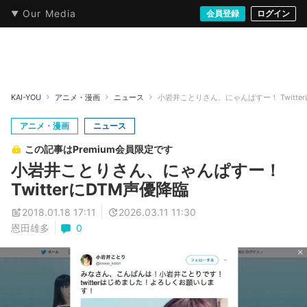
Our Media
本・文芸
情報化社会
アニメ・漫画
イラスト・アート
音楽・映像
会員登録
ゲーム
ログイン
ストリート
KAI-YOU
アニメ・漫画
ニュース
小岩井ことりさん、にゃんぱすー！ Twitte
アニメ・漫画
ニュース
この記事はPremium会員限定です
小岩井ことりさん、にゃんぱすー！
TwitterにDTM声優降臨
2018.01.18 17:11
2026.03.11 11:30
恩田雄多
0