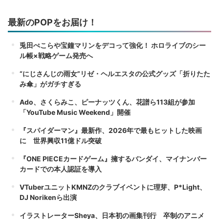
最新のPOPをお届け！
兎田ぺこらや宝鐘マリンをデコって強化！ ホロライブのシー
ル帳×戦略ゲーム発売へ
“にじさんじの雨女”リゼ・ヘルエスタの公式グッズ「折りたた
み傘」がガチすぎる
Ado、さくらみこ、ピーナッツくん、花譜ら113組が参加
「YouTube Music Weekend」開催
『スパイダーマン』最新作、2026年で最もヒットした映画
に 世界興収11億ドル突破
『ONE PIECEカードゲーム』擁するバンダイ、マイナンバー
カードでの本人認証を導入
VTuberユニットKMNZのクラブイベントに理芽、P*Light、
DJ Norikenら出演
イラストレーターSheya、日本初の画集刊行 卒制のアニメ