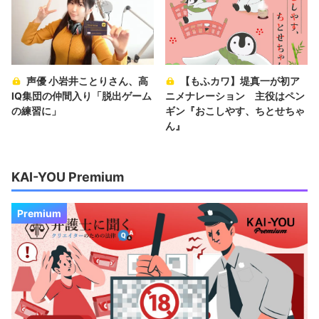
声優 小岩井ことりさん、高
【もふカワ】堤真一が初ア
IQ集団の仲間入り「脱出ゲーム
ニメナレーション 主役はペン
の練習に」
ギン『おこしやす、ちとせちゃ
ん』
KAI-YOU Premium
Premium