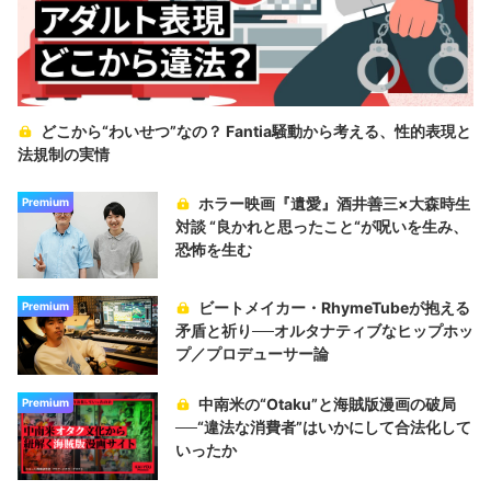
どこから“わいせつ”なの？ Fantia騒動から考える、性的表現と
法規制の実情
ホラー映画『遺愛』酒井善三×大森時生
Premium
対談 “良かれと思ったこと“が呪いを生み、
恐怖を生む
ビートメイカー・RhymeTubeが抱える
Premium
矛盾と祈り──オルタナティブなヒップホッ
プ／プロデューサー論
中南米の“Otaku”と海賊版漫画の破局
Premium
──“違法な消費者”はいかにして合法化して
いったか