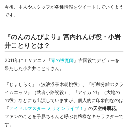
今後、本人やスタッフが各種情報をツイートしていくよう
です。
『のんのんびより』宮内れんげ役・小岩
井ことりとは？
2011年にＴＶアニメ『
青の祓魔師
』吉国役でデビューを
果たした小岩井ことりさん。
『じょしらく』（波浪浮亭木胡桃役）、『断裁分離のクラ
イムエッジ』（武者小路祝役）、『アイカツ!』（大地の
の役）などにも出演していますが、個人的に印象的なのは
『
アイドルマスター ミリオンライブ！
』の
天空橋朋花
。
ファンのことを子豚ちゃんと呼ぶお嬢様なキャラクターで
す。