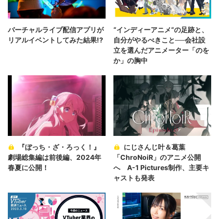
バーチャルライブ配信アプリが
“インディーアニメ“の足跡と、
リアルイベントしてみた結果!?
自分がやるべきこと──会社設
立を選んだアニメーター「のを
か」の胸中
『ぼっち・ざ・ろっく！』
にじさんじ叶＆葛葉
劇場総集編は前後編、2024年
「ChroNoiR」のアニメ公開
春夏に公開！
へ A-1 Pictures制作、主要キ
ャストも発表