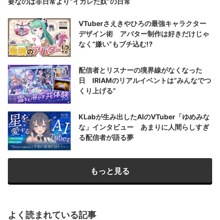
要なのは非日常より“イカレた奴”の日常
VTuberさえきやひろの最強キャラクター
デザイン術 アバター制作は好きだけじゃ
なく“嫌い”もブチ込む!?
配信者とリスナーの境界線がなくなった
日 IRIAMのリアルイベントは“みんなでつ
くり上げる”
KLabが生み出したAIのVTuber「ゆめみな
な」インタビュー あまりに人間らしすぎ
る配信者が語る夢
もっと見る
よく読まれている記事