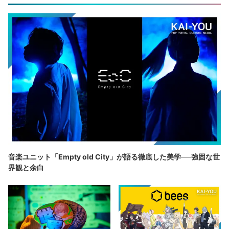
音楽ユニット「Empty old City」が語る徹底した美学──強固な世
界観と余白