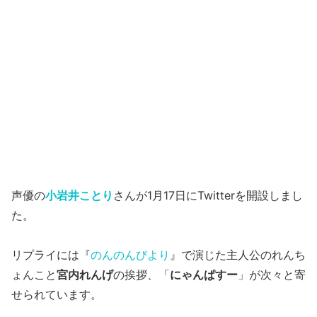
声優の
小岩井ことり
さんが1月17日にTwitterを開設しまし
た。
リプライには『
のんのんびより
』で演じた主人公のれんち
ょんこと
宮内れんげ
の挨拶、「
にゃんぱすー
」が次々と寄
せられています。