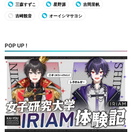
三森すずこ
星野源
吉岡里帆
吉崎観音
オーイシマサヨシ
POP UP !