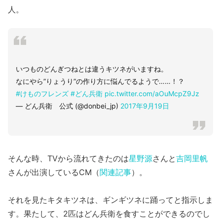
人。
いつものどんぎつねとは違うキツネがいますね。
なにやら”りょうり”の作り方に悩んでるようで……！？
#けものフレンズ
#どん兵衛
pic.twitter.com/aOuMcpZ9Jz
— どん兵衛 公式 (@donbei_jp)
2017年9月19日
そんな時、TVから流れてきたのは
星野源
さんと
吉岡里帆
さんが出演しているCM（
関連記事
）。
それを見たキタキツネは、ギンギツネに踊ってと指示しま
す。果たして、2匹はどん兵衛を食すことができるのでし