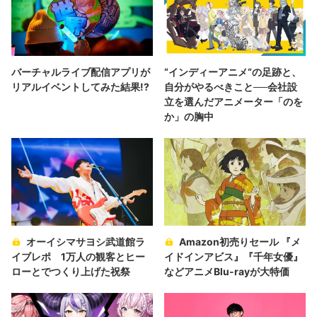
バーチャルライブ配信アプリが
“インディーアニメ“の足跡と、
リアルイベントしてみた結果!?
自分がやるべきこと──会社設
立を選んだアニメーター「のを
か」の胸中
オーイシマサヨシ武道館ラ
Amazon初売りセール 『メ
イブレポ 1万人の観客とヒー
イドインアビス』『千年女優』
ローとでつくり上げた祝祭
などアニメBlu-rayが大特価