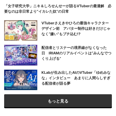
「女子研究大学」ニキ＆しろせんせーが語るVTuberの最適解 必
要なのは非日常より“イカレた奴”の日常
VTuberさえきやひろの最強キャラクター
デザイン術 アバター制作は好きだけじゃ
なく“嫌い”もブチ込む!?
配信者とリスナーの境界線がなくなった
日 IRIAMのリアルイベントは“みんなでつ
くり上げる”
KLabが生み出したAIのVTuber「ゆめみな
な」インタビュー あまりに人間らしすぎ
る配信者が語る夢
もっと見る