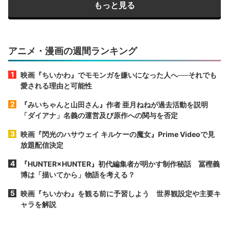
もっと見る
アニメ・漫画の週間ランキング
映画『ちいかわ』でモモンガを嫌いになった人へ──それでも
愛される理由と可能性
『みいちゃんと山田さん』作者 亜月ねねが過去活動を説明
「ダイアナ」名義の運営及び原作への関与を否定
映画『閃光のハサウェイ キルケーの魔女』Prime Videoで見
放題配信決定
『HUNTER×HUNTER』初代編集者が明かす制作秘話 冨樫義
博は「描いてから」物語を考える？
映画『ちいかわ』を観る前に予習しよう 世界観設定や主要キ
ャラを解説