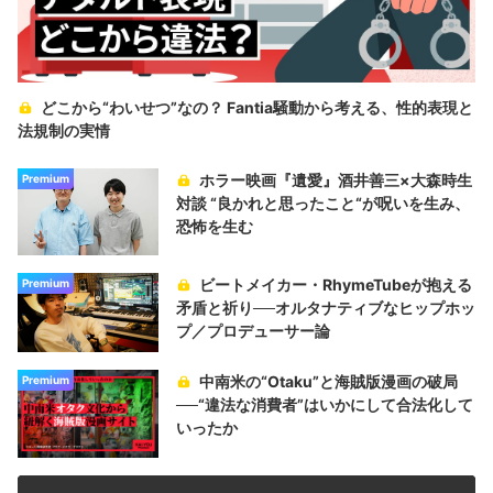
どこから“わいせつ”なの？ Fantia騒動から考える、性的表現と
法規制の実情
ホラー映画『遺愛』酒井善三×大森時生
Premium
対談 “良かれと思ったこと“が呪いを生み、
恐怖を生む
ビートメイカー・RhymeTubeが抱える
Premium
矛盾と祈り──オルタナティブなヒップホッ
プ／プロデューサー論
中南米の“Otaku”と海賊版漫画の破局
Premium
──“違法な消費者”はいかにして合法化して
いったか