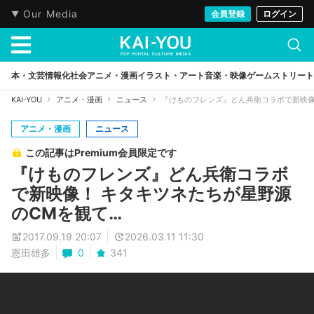
Our Media
会員登録
ログイン
本・文芸
情報化社会
アニメ・漫画
イラスト・アート
音楽・映像
ゲーム
ストリート
KAI-YOU
アニメ・漫画
ニュース
『けものフレンズ』どん兵衛コラボで新映像
アニメ・漫画
ニュース
この記事はPremium会員限定です
『けものフレンズ』どん兵衛コラボ
で新映像！ キタキツネたちが星野源
のCMを観て…
2017.09.19 20:07
2026.03.11 11:30
恩田雄多
0
341