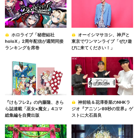
ホロライブ「秘密結社
オーイシマサヨシ、神戸と
holoX」2周年配信が週間同接
東京でワンマンライブ「ぜひ遊
ランキングを席巻
びに来てください！」
『けもフレ2』の内藤隆、きら
神前暁＆花澤香菜のNHKラ
ら誌連載「巫女×魔女」4コマ
ジオ『アニソン89秒の世界』ゲ
総集編を自費出版
ストに大石昌良