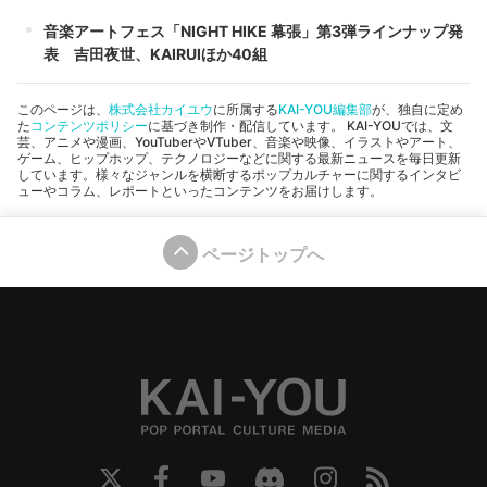
音楽アートフェス「NIGHT HIKE 幕張」第3弾ラインナップ発
表 吉田夜世、KAIRUIほか40組
このページは、
株式会社カイユウ
に所属する
KAI-YOU編集部
が、独自に定め
た
コンテンツポリシー
に基づき制作・配信しています。 KAI-YOUでは、文
芸、アニメや漫画、YouTuberやVTuber、音楽や映像、イラストやアート、
ゲーム、ヒップホップ、テクノロジーなどに関する最新ニュースを毎日更新
しています。様々なジャンルを横断するポップカルチャーに関するインタビ
ューやコラム、レポートといったコンテンツをお届けします。
ページトップへ