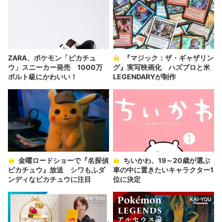
ZARA、ポケモン「ピカチュ
『マジック：ザ・ギャザリン
ウ」スニーカー発売 1000万
グ』実写映画化 ハズブロと米
ボルト級にかわいい！
LEGENDARYが制作
金曜ロードショーで『名探偵
ちいかわ、19～20歳が選ぶ
ピカチュウ』放送 シワもふダ
車の中に置きたいキャラクター1
ンディなピカチュウに注目
位に決定