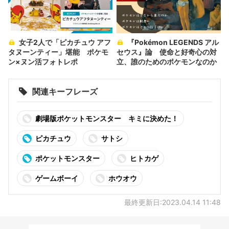
女子2人で「ピカチュウ アフ
『Pokémon LEGENDS アル
タヌーンティー」堪能 ポケモ
セウス』論 使命と好奇心の対
ン×ヌン活フォトレポ
立、誰のためのポケモンなのか
関連キーフレーズ
劇場版ポケットモンスター キミに決めた！
ピカチュウ
サトシ
ポケットモンスター
ヒトカゲ
ゲームボーイ
ホウオウ
最終更新日:2023.04.14 11:48