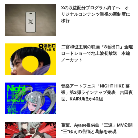
Xの収益配分プログラム終了へ オ
リジナルコンテンツ重視の新制度に
移行
二宮和也主演の映画『8番出口』金曜
ロードショーで地上波初放送 本編
ノーカット
音楽アートフェス「NIGHT HIKE 幕
張」第3弾ラインナップ発表 吉田夜
世、KAIRUIほか40組
葛葉、Ayase提供曲「王道」MV公開
“王”ゆえの苦悩と葛藤を表現