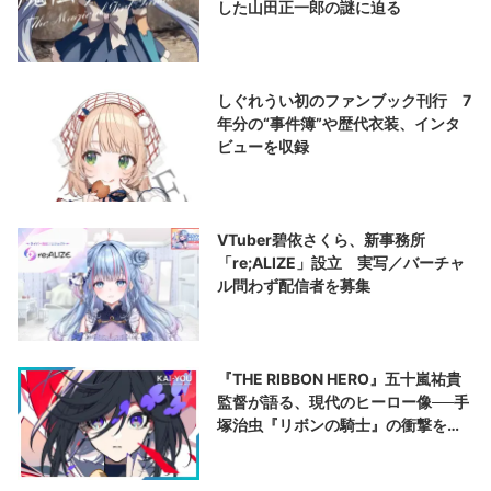
した山田正一郎の謎に迫る
しぐれうい初のファンブック刊行 7
年分の“事件簿”や歴代衣装、インタ
ビューを収録
VTuber碧依さくら、新事務所
「re;ALIZE」設立 実写／バーチャ
ル問わず配信者を募集
『THE RIBBON HERO』五十嵐祐貴
監督が語る、現代のヒーロー像──手
塚治虫『リボンの騎士』の衝撃を再
演する