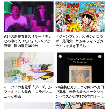
A24の新作青春スリラー『テレ
『ジャンプ』とポケモンがコラ
ビの中に入りたい』Tシャツが
ボ 尾田栄一郎がルフィ＆ピカ
発売 国内限定300枚
チュウを描き下ろし
イーブイの進化系「ブイズ」が
24金製ピカチュウが約525万円
ファミマに大集合！ コラボメニ
で落札 米最大級のオークショ
ューが発売
ンハウスが日本TCG専門オーク
ションを始動