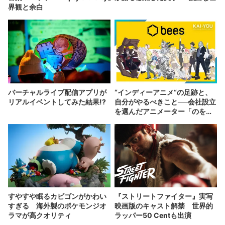
界観と余白
バーチャルライブ配信アプリが
“インディーアニメ“の足跡と、
リアルイベントしてみた結果!?
自分がやるべきこと──会社設立
を選んだアニメーター「のを
か」の胸中
すやすや眠るカビゴンがかわい
『ストリートファイター』実写
すぎる 海外製のポケモンジオ
映画版のキャスト解禁 世界的
ラマが高クオリティ
ラッパー50 Centも出演