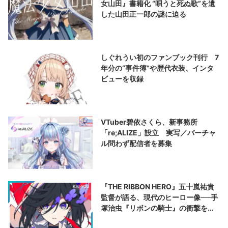
女山田』書籍化 “唄うと死ぬ歌”を遺
した山田正一郎の謎に迫る
しぐれうい初のファンブック刊行 7
年分の“事件簿”や歴代衣装、インタ
ビューを収録
VTuber碧依さくら、新事務所
「re;ALIZE」設立 実写／バーチャ
ル問わず配信者を募集
『THE RIBBON HERO』五十嵐祐貴
監督が語る、現代のヒーロー像──手
塚治虫『リボンの騎士』の衝撃を再
演する