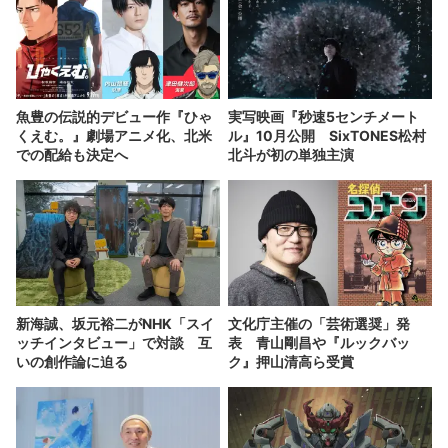
魚豊の伝説的デビュー作『ひゃ
実写映画『秒速5センチメート
くえむ。』劇場アニメ化、北米
ル』10月公開 SixTONES松村
での配給も決定へ
北斗が初の単独主演
新海誠、坂元裕二がNHK「スイ
文化庁主催の「芸術選奨」発
ッチインタビュー」で対談 互
表 青山剛昌や『ルックバッ
いの創作論に迫る
ク』押山清高ら受賞