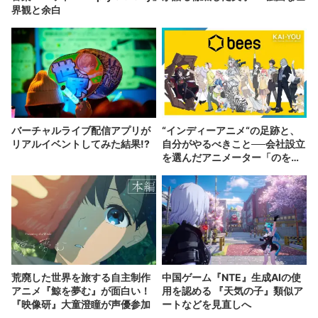
界観と余白
バーチャルライブ配信アプリが
“インディーアニメ“の足跡と、
リアルイベントしてみた結果!?
自分がやるべきこと──会社設立
を選んだアニメーター「のを
か」の胸中
荒廃した世界を旅する自主制作
中国ゲーム『NTE』生成AIの使
アニメ『鯨を夢む』が面白い！
用を認める 『天気の子』類似ア
『映像研』大童澄瞳が声優参加
ートなどを見直しへ