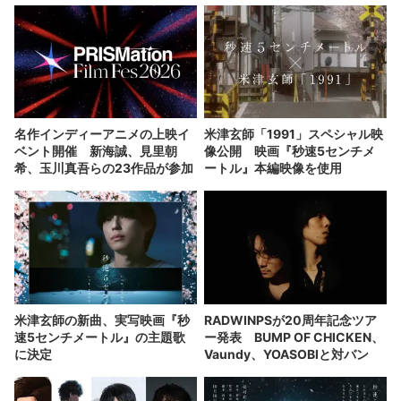
名作インディーアニメの上映イ
米津玄師「1991」スペシャル映
ベント開催 新海誠、見里朝
像公開 映画『秒速5センチメ
希、玉川真吾らの23作品が参加
ートル』本編映像を使用
米津玄師の新曲、実写映画『秒
RADWINPSが20周年記念ツア
速5センチメートル』の主題歌
ー発表 BUMP OF CHICKEN、
に決定
Vaundy、YOASOBIと対バン