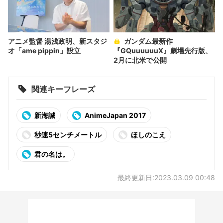
アニメ監督 湯浅政明、新スタジ
ガンダム最新作
オ「ame pippin」設立
『GQuuuuuuX』劇場先行版、
2月に北米で公開
関連キーフレーズ
新海誠
AnimeJapan 2017
秒速5センチメートル
ほしのこえ
君の名は。
最終更新日:2023.03.09 00:48