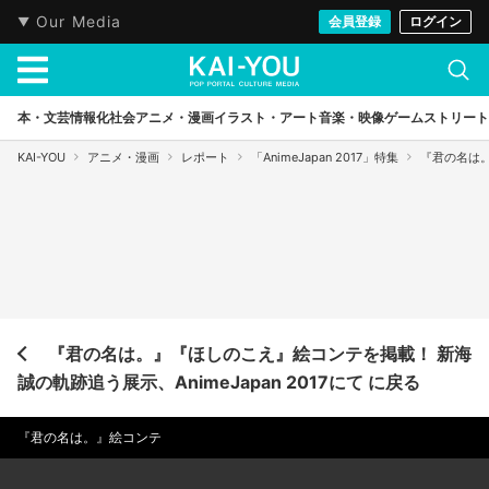
Our Media
会員登録
ログイン
本・文芸
情報化社会
アニメ・漫画
イラスト・アート
音楽・映像
ゲーム
ストリート
KAI-YOU
アニメ・漫画
レポート
「AnimeJapan 2017」特集
『君の名は。
『君の名は。』『ほしのこえ』絵コンテを掲載！ 新海
誠の軌跡追う展示、AnimeJapan 2017にて に戻る
『君の名は。』絵コンテ